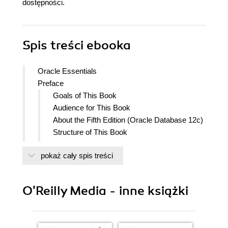
dostępności.
Spis treści
ebooka
Oracle Essentials
Preface
Goals of This Book
Audience for This Book
About the Fifth Edition (Oracle Database 12c)
Structure of This Book
Conventions Used in This Book
pokaż cały spis treści
Using Code Examples
Safari Books Online
How to Contact Us
O'Reilly Media - inne książki
Acknowledgments
1. Introducing Oracle
The Evolution of the Relational Database