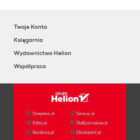
Database Parallelization
Data Warehousing
Bitmap indexes
Twoje Konto
Star query optimization
Materialized views
Księgarnia
Analytic functions
OLAP Option
Wydawnictwo Helion
Advanced Analytics Option
Współpraca
Managing the Oracle Database
Oracle Enterprise Manager 12c
Real Application Testing Option
Pluggable Databases
Storage Management
High Availability
Flashback
Onepress.pl
Sensus.pl
Recovery Manager
Editio.pl
DlaBystrzakow.pl
Oracle Secure Backup
Bezdroza.pl
Ebookpoint.pl
Data Guard