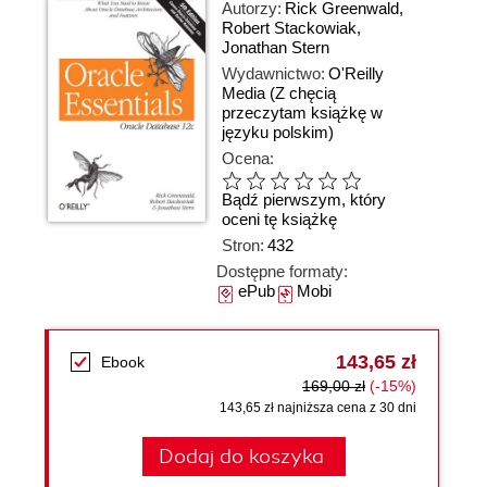
Autorzy:
Rick Greenwald
,
Robert Stackowiak
,
Jonathan Stern
Wydawnictwo:
O'Reilly
Media
(Z chęcią
przeczytam książkę w
języku polskim)
Ocena:
Bądź pierwszym, który
oceni tę książkę
Stron:
432
Dostępne formaty:
ePub
Mobi
143,65 zł
Ebook
169,00 zł
(-15%)
143,65 zł najniższa cena z 30 dni
Dodaj do koszyka