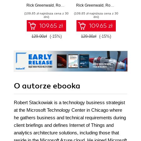
Indust
Rick Greenwald
,
Robert Stackowiak
Rick Greenwald
,
Jonathan Stern
,
Robert Stackowiak
Robert S
,
so
(109,65 zł najniższa cena z 30
(109,65 zł najniższa cena z 30
(143,10 zł 
dni)
dni)
109.65 zł
109.65 zł
129.00zł
(-15%)
129.00zł
(-15%)
159.0
O autorze
ebooka
Robert Stackowiak is a technology business strategist
at the Microsoft Technology Center in Chicago where
he gathers business and technical requirements during
client briefings and defines Internet of Things and
analytics architecture solutions, including those that
reside in the Microsoft Azure cloud. He joined Microsoft