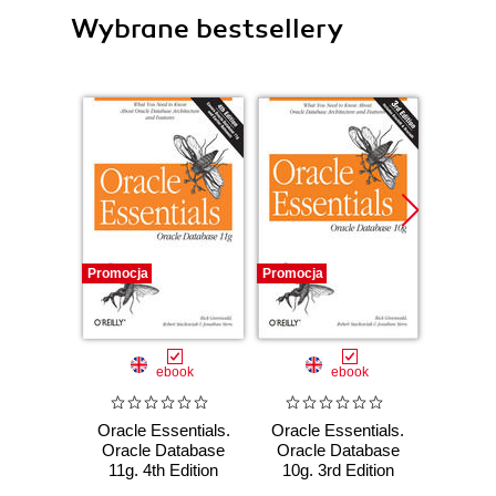
Wybrane bestsellery
Promocja
Promocja
Promocj
ebook
ebook
Oracle Essentials.
Oracle Essentials.
Archi
Oracle Database
Oracle Database
Industr
11g. 4th Edition
10g. 3rd Edition
The a
guide 