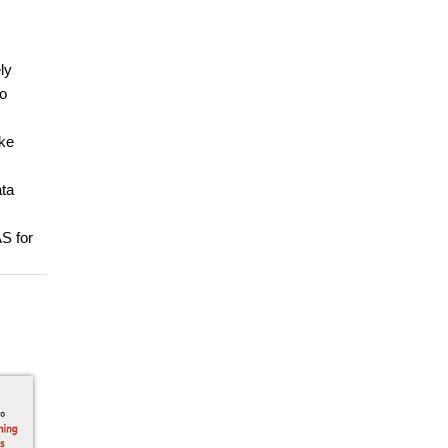
ly
to
ake
ata
S for