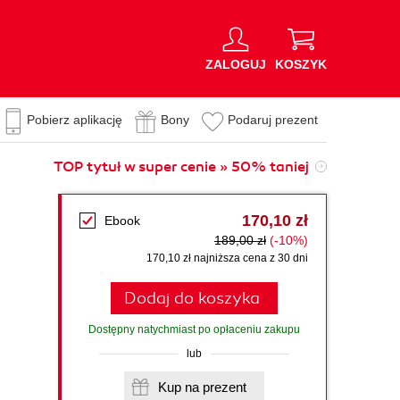
ZALOGUJ
KOSZYK
Pobierz aplikację
Bony
Podaruj prezent
TOP tytuł w super cenie » 50% taniej
170,10 zł
Ebook
189,00 zł
(-10%)
170,10 zł najniższa cena z 30 dni
Dodaj do koszyka
Dostępny natychmiast po opłaceniu zakupu
lub
Kup na prezent