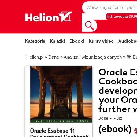
Inż. zwrotna 39,90
Kategorie
Książki
Ebooki
Kursy video
Audiobo
Helion.pl
»
Dane
»
Analiza i wizualizacja danych
»
📚 Bu
Oracle E
Cookboo
developm
your Ora
further 
Jose R Ruiz
(ebook)