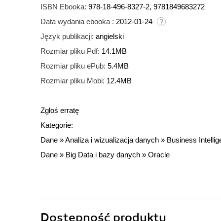
ISBN Ebooka:
978-18-496-8327-2, 9781849683272
Data wydania ebooka :
2012-01-24
Język publikacji:
angielski
Rozmiar pliku Pdf:
14.1MB
Rozmiar pliku ePub:
5.4MB
Rozmiar pliku Mobi:
12.4MB
Zgłoś erratę
Kategorie:
Dane
»
Analiza i wizualizacja danych
»
Business Intelli
Dane
»
Big Data i bazy danych
»
Oracle
Dostępność produktu