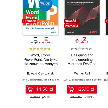
Promocja
Nowość
P
Promocja
książka
ebook
ebook
Word, Excel,
Designing and
PowerPoint. Nie tylko
Implementing
dla zaawansowanych
Microsoft DevOps
Solutions AZ 400
Certification Guide.
Edward Krawczyński
Werner Rall
E
Gain Azure DevOps
(44,50 zł najniższa cena z 30 dni)
(125,10 zł najniższa cena z 30 dni)
(12
expertise, pass the
AZ-400 with
44.50 zł
125.10 zł
confidence, and
boost your cloud
89.00zł
(-50%)
139.00zł
(-10%)
career