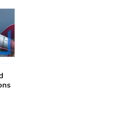
d
ons