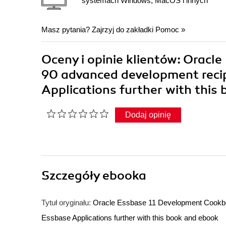
systemach Windows, MacOS i innych
Masz pytania? Zajrzyj do zakładki
Pomoc
»
Oceny i opinie klientów: Orac
90 advanced development recip
Applications further with this
Dodaj opinię
Szczegóły
ebooka
Tytuł oryginału:
Oracle Essbase 11 Development Cookboo
Essbase Applications further with this book and ebook