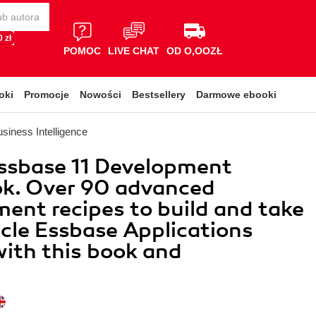
 zł
POMOC
LIVE CHAT
OD O,OOZŁ
oki
Promocje
Nowości
Bestsellery
Darmowe ebooki
siness Intelligence
ssbase 11 Development
k. Over 90 advanced
ent recipes to build and take
cle Essbase Applications
with this book and