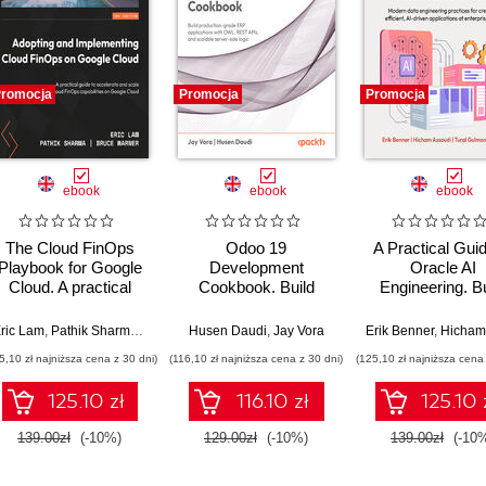
romocja
Promocja
Promocja
ebook
ebook
ebook
The Cloud FinOps
Odoo 19
A Practical Guid
Playbook for Google
Development
Oracle AI
Cloud. A practical
Cookbook. Build
Engineering. Bu
guide to adopt, build,
production-grade
intelligent apps 
and scale Cloud
ERP applications with
machine learnin
ric Lam
,
Pathik Sharma
,
Bruce Warner
Husen Daudi
,
Jay Vora
Erik Benner
,
Hicham Ass
FinOps
OWL, REST APIs,
AI across cloud
5,10 zł najniższa cena z 30 dni)
(116,10 zł najniższa cena z 30 dni)
(125,10 zł najniższa cena 
and scalable server-
on-premise
side logic - Sixth
environment
125.10 zł
116.10 zł
125.10 
Edition
139.00zł
(-10%)
129.00zł
(-10%)
139.00zł
(-10