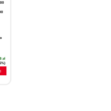
400
00
to
8 zł
16%)
a