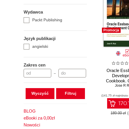
Wydawca
Packt Publishing
Promocja
Język publikacji
angielski
ebo
Zakres cen
Oracle Ess
–
Develop
Cookbook. 
advanced dev
Jose R R
recipes to b
Wyczyść
(141,75 zł najniższa
take your 
Essbase Appl
170.
further with 
BLOG
and
189.00 zł
eBooki za 0,00zł
Nowości