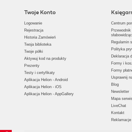
Twoje Konto
Księgar
Logowanie
Centrum po
Rejestracja
Przewodnik 
słabowidząc
Historia Zamówień
Regulamin s
Twoja biblioteka
Polityka pr
Twoje półki
Deklaracja 
Aktywuj kod na produkty
Formy i kos
Prezenty
Formy płatn
Testy i certyfikaty
Usprawnij 
Aplikacja Helion - Android
Blog
Aplikacja Helion - iOS
Newsletter
Aplikacja Helion - AppGallery
Mapa serwi
LiveChat
Kontakt
Reklamacje 