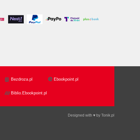
Bezdroza.pl
Ebookpoint.pl
Biblio.Ebookpoint.pl
Designed with ♥ by
Tonik.pl