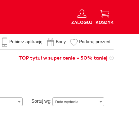
ZALOGUJ
KOSZYK
Pobierz aplikację
Bony
Podaruj prezent
TOP tytuł w super cenie » 50% taniej
Data wydania
Sortuj wg:
Data wydania