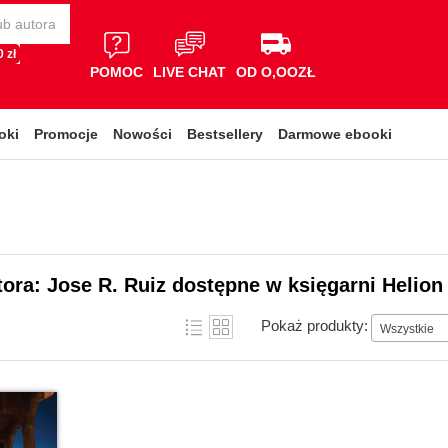
 zł
POMOC
LIVE CHAT
OD O,OOZŁ
oki
Promocje
Nowości
Bestsellery
Darmowe ebooki
tora: Jose R. Ruiz dostępne w księgarni Helion
Pokaż produkty:
Wszystkie