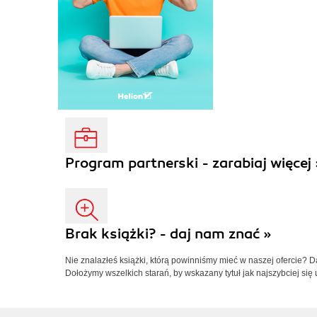
Program partnerski - zarabiaj więcej 
Brak książki? - daj nam znać »
Nie znalazłeś książki, którą powinniśmy mieć w naszej ofercie? 
Dołożymy wszelkich starań, by wskazany tytuł jak najszybciej się 