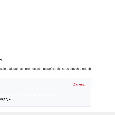
»
macje o aktualnych promocjach, nowościach i specjalnych ofertach
Zapisz
il informacje o zniżkach, promocjach
więcej »