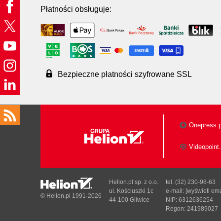
Płatności obsługuje:
Bezpieczne płatności szyfrowane SSL
Onepress.p
Videopoint.
Helion.pl sp. z o.o.
tel. (32) 230-98-63
ul. Kościuszki 1c
e-mail:
[wyświetl ema
© Helion.pl 1991-2026
44-100 Gliwice
NIP: 6312636254
Regon: 241989027