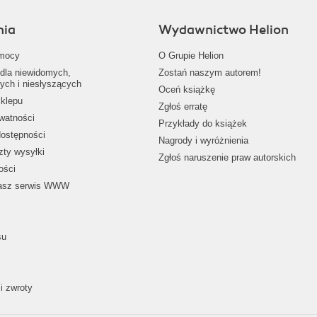
nia
Wydawnictwo Helion
mocy
O Grupie Helion
dla niewidomych,
Zostań naszym autorem!
ych i niesłyszących
Oceń książkę
klepu
Zgłoś erratę
ywatności
Przykłady do książek
dostępności
Nagrody i wyróżnienia
zty wysyłki
Zgłoś naruszenie praw autorskich
ości
nasz serwis WWW
su
i zwroty