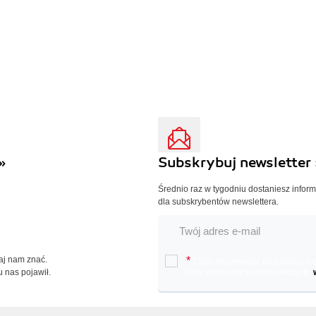
»
Subskrybuj newsletter 
Średnio raz w tygodniu dostaniesz infor
dla subskrybentów newslettera.
Daj nam znać.
*
Chcę otrzymywać na podany e-ma
u nas pojawił.
oraz nowościach wydawniczych.