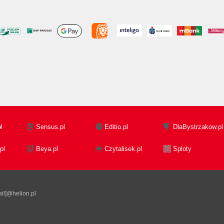
l
Sensus.pl
Editio.pl
DlaBystrzakow.pl
pl
Beya.pl
Czytalisek.pl
Sploty
il]@helion.pl