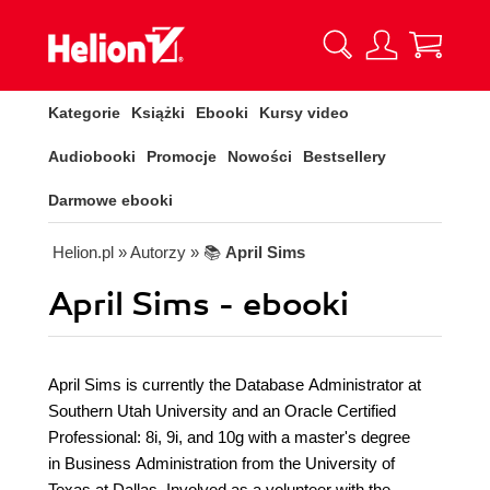
Kategorie
Książki
Ebooki
Kursy video
Audiobooki
Promocje
Nowości
Bestsellery
Darmowe ebooki
Helion.pl
» Autorzy
» 📚
April Sims
April Sims - ebooki
April Sims is currently the Database Administrator at
Southern Utah University and an Oracle Certified
Professional: 8i, 9i, and 10g with a master's degree
in Business Administration from the University of
Texas at Dallas. Involved as a volunteer with the