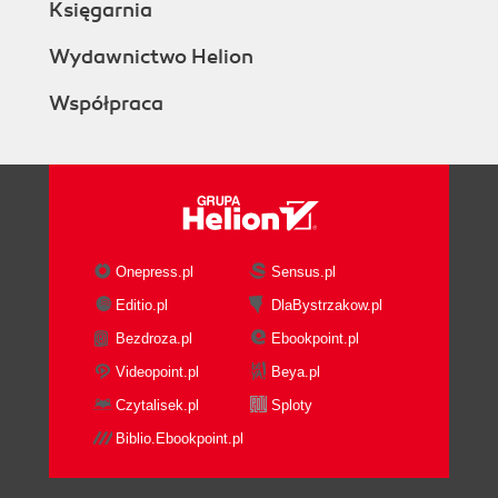
Księgarnia
Wydawnictwo Helion
Współpraca
Onepress.pl
Sensus.pl
Editio.pl
DlaBystrzakow.pl
Bezdroza.pl
Ebookpoint.pl
Videopoint.pl
Beya.pl
Czytalisek.pl
Sploty
Biblio.Ebookpoint.pl