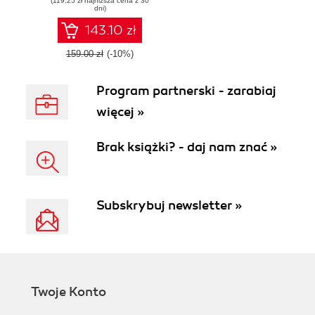
(119,25 zł najniższa cena z 30
Beyond the basics
dni)
143.10 zł
159.00 zł
(-10%)
Program partnerski - zarabiaj
więcej »
Brak książki? - daj nam znać »
Subskrybuj newsletter »
Twoje Konto