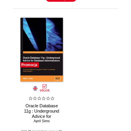
Promocja
ebook
Oracle Database
11g : Underground
Advice for
Database
April Sims
Administrators.