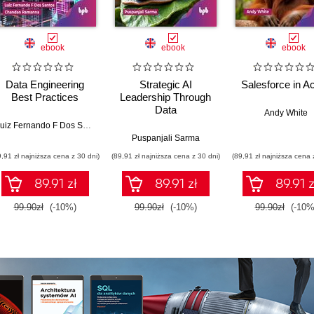
ebook
ebook
ebook
Data Engineering
Strategic AI
Salesforce in Ac
Best Practices
Leadership Through
Data
Andy White
Luiz Fernando F Dos Santos
,
Chandan Ramanna
Puspanjali Sarma
9,91 zł najniższa cena z 30 dni)
(89,91 zł najniższa cena z 30 dni)
(89,91 zł najniższa cena 
89.91 zł
89.91 zł
89.91 z
99.90zł
(-10%)
99.90zł
(-10%)
99.90zł
(-10%