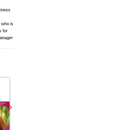
siness
 who is
 for
Manager
Promocja
Promocja
Promoc