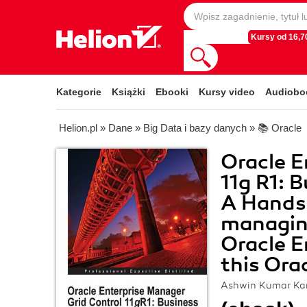
Kursy od 16,70
Kategorie
Książki
Ebooki
Kursy video
Audiobo
Helion.pl
»
Dane
»
Big Data i bazy danych
»
📚 Oracle
Oracle E
11g R1: 
A Hands
managing
Oracle E
this Ora
Ashwin Kumar Ka