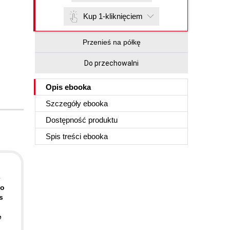
Kup 1-kliknięciem
Przenieś na półkę
Do przechowalni
Opis
ebooka
Szczegóły
ebooka
Dostępność produktu
Spis treści
ebooka
e
to
s
e