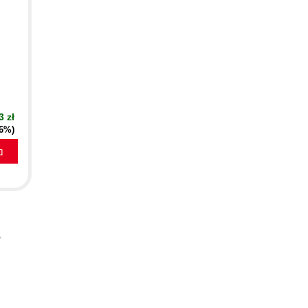
3 zł
16%)
a
s