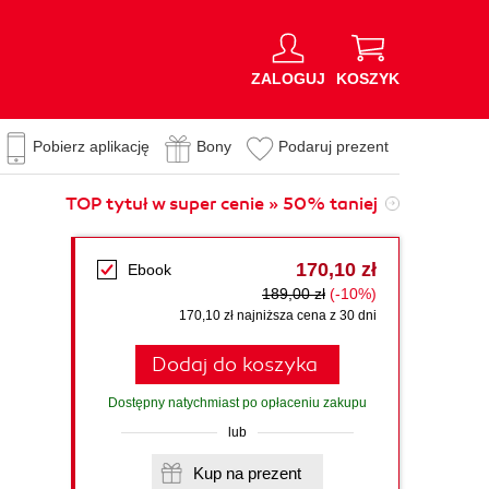
ZALOGUJ
KOSZYK
Pobierz aplikację
Bony
Podaruj prezent
TOP tytuł w super cenie » 50% taniej
l
170,10 zł
Ebook
189,00 zł
(-10%)
170,10 zł najniższa cena z 30 dni
Dodaj do koszyka
Dostępny natychmiast po opłaceniu zakupu
lub
Kup na prezent