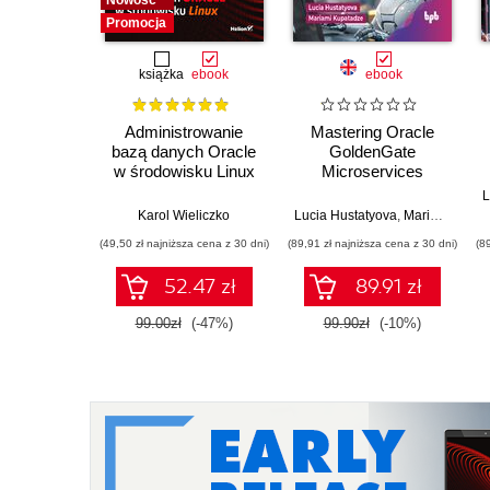
Nowość
Promocja
książka
ebook
ebook
Administrowanie
Mastering Oracle
bazą danych Oracle
GoldenGate
w środowisku Linux
Microservices
Karol Wieliczko
Lucia Hustatyova
,
Mariami Kupatadze
(49,50 zł najniższa cena z 30 dni)
(89,91 zł najniższa cena z 30 dni)
(8
52.47 zł
89.91 zł
99.00zł
(-47%)
99.90zł
(-10%)