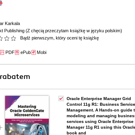
r Karkala
t Publishing
(Z chęcią przeczytam książkę w języku polskim)
Bądź pierwszym, który oceni tę książkę
PDF
ePub
Mobi
 rabatem
Oracle Enterprise Manager Grid
Control 11g R1: Business Servic
Management. A Hands-on guide 
modeling and managing busines
services using Oracle Enterprise
Manager 11g R1 using this Oracl
book and