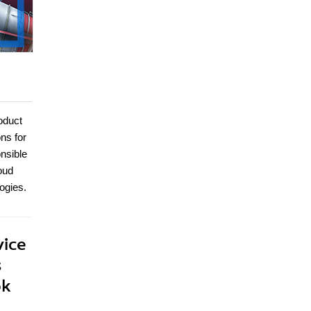
oduct
ns for
nsible
oud
ogies.
vice
s
ok