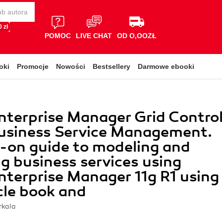
 zł
POMOC
LIVE CHAT
OD O,OOZŁ
oki
Promocje
Nowości
Bestsellery
Darmowe ebooki
nterprise Manager Grid Contro
Business Service Management.
-on guide to modeling and
 business services using
nterprise Manager 11g R1 using
cle book and
rkala