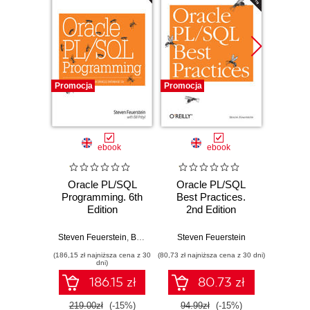
Promocja
Promocja
Promocj
ebook
ebook
Oracle PL/SQL
Oracle PL/SQL
Oracle
Programming. 6th
Best Practices.
Edition
2nd Edition
Arup Na
Steven Feuerstein
,
Bill Pribyl
Steven Feuerstein
(186,15 zł najniższa cena z 30
(80,73 zł najniższa cena z 30 dni)
(118,15 zł 
dni)
186.15 zł
80.73 zł
219.00zł
(-15%)
94.99zł
(-15%)
139.0