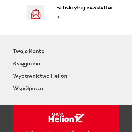
CONTINUE Statement
Subskrybuj newsletter
Loop Labels
»
Database Interaction
Sequences in PL/SQL
Transaction Management
COMMIT
ROLLBACK
Twoje Konto
SAVEPOINT
SET TRANSACTION
Księgarnia
LOCK TABLE
Autonomous Transactions
Wydawnictwo Helion
Cursors in PL/SQL
Współpraca
Explicit Cursors
Declaring explicit cursors
Opening explicit cursors
Fetching from explicit cursors
Closing explicit cursors
Explicit cursor attributes
Implicit Cursors