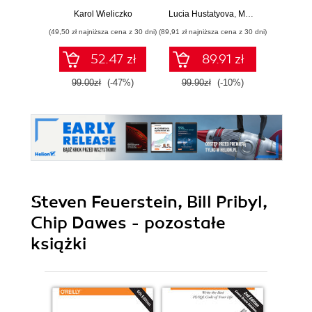
Karol Wieliczko
Lucia Hustatyova
,
Mariami Kupatadze
(49,50 zł najniższa cena z 30 dni)
(89,91 zł najniższa cena z 30 dni)
(89,91 zł naj
52.47 zł
89.91 zł
99.00zł
(-47%)
99.90zł
(-10%)
99.9
Steven Feuerstein, Bill Pribyl,
Chip Dawes - pozostałe
książki