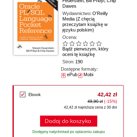
Feuerstein
,
Bill Pribyl
,
Chip
Dawes
Wydawnictwo:
O'Reilly
Media
(Z chęcią
przeczytam książkę w
języku polskim)
Ocena:
Bądź pierwszym, który
oceni tę książkę
Stron:
190
Dostępne formaty:
ePub
Mobi
42,42 zł
Ebook
49,90 zł
(-15%)
42,42 zł najniższa cena z 30 dni
Dodaj do koszyka
Dostępny natychmiast po opłaceniu zakupu