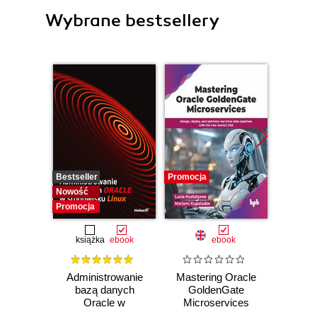
Wybrane bestsellery
Bestseller
Promocja
Promocj
Nowość
Promocja
książka
ebook
ebook
Administrowanie
Mastering Oracle
Data 
bazą danych
GoldenGate
Best
Oracle w
Microservices
środowisku Linux