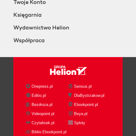
Twoje Konto
1.3.1.8. Internet datatypes
1.3.1.9. "Any" datatypes
Księgarnia
1.3.2. Declaring Program Data
1.3.2.1. Declaring a variable
Wydawnictwo Helion
1.3.2.2. Declaring constants
Współpraca
1.3.2.3. Anchored declarations
1.4. Control Statements
1.4.1. IF Statements
1.4.2. CASE Statements and
Expressions
1.4.2.1. Simple CASE
statement
Onepress.pl
Sensus.pl
1.4.2.2. Searched CASE
Editio.pl
DlaBystrzakow.pl
statement
Bezdroza.pl
Ebookpoint.pl
1.5. Loops in PL/SQL
1.5.1. Simple Loop
Videopoint.pl
Beya.pl
1.5.2. FOR Loop
Czytalisek.pl
Sploty
1.5.3. WHILE Loop
Biblio.Ebookpoint.pl
1.6. Exception Handling