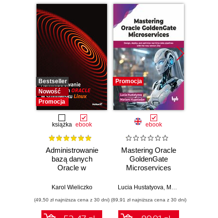
Bestseller
Promocja
Promocj
Nowość
Promocja
książka
ebook
ebook
Administrowanie
Mastering Oracle
Data 
bazą danych
GoldenGate
Best
Oracle w
Microservices
środowisku Linux
Karol Wieliczko
Lucia Hustatyova
,
Mariami Kupatadze
(49,50 zł najniższa cena z 30 dni)
(89,91 zł najniższa cena z 30 dni)
(89,91 zł naj