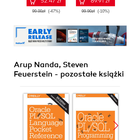
52.47 zł
89.91 zł
99.00zł
(-47%)
99.90zł
(-10%)
99.9
Arup Nanda, Steven
Feuerstein - pozostałe książki