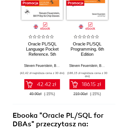
Promocja
Promocja
Promocj
ebook
ebook
Oracle PL/SQL
Oracle PL/SQL
Orac
Language Pocket
Programming. 6th
Best 
Reference. 5th
Edition
2nd
Edition
Steven Feuerstein
,
Bill Pribyl
,
Steven Feuerstein
Chip Dawes
,
Bill Pribyl
Steve
(42,42 zł najniższa cena z 30 dni)
(186,15 zł najniższa cena z 30
(80,73 zł naj
dni)
42.42 zł
186.15 zł
49.90zł
(-15%)
219.00zł
(-15%)
94.9
Ebooka
"Oracle PL/SQL for
DBAs"
przeczytasz na: