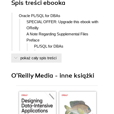
Spis treści
ebooka
Oracle PL/SQL for DBAs
SPECIAL OFFER: Upgrade this ebook with
OReilly
A Note Regarding Supplemental Files
Preface
PL/SQL for DBAs
Securing the Database
pokaż cały spis treści
Optimizing Performance
Fully Leveraging Oracle Utilities and
Features
O'Reilly Media - inne książki
Mentoring New Developers and
DBAs
About This Book
Conventions Used in This Book
About PL/SQL Versions
Resources for Developing PL/SQL
Expertise