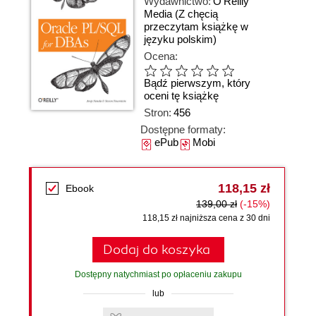
Wydawnictwo:
O'Reilly
Media
(Z chęcią
przeczytam książkę w
języku polskim)
Ocena:
Bądź pierwszym, który
oceni tę książkę
Stron:
456
Dostępne formaty:
ePub
Mobi
118,15 zł
Ebook
139,00 zł
(-15%)
118,15 zł najniższa cena z 30 dni
Dodaj do koszyka
Dostępny natychmiast po opłaceniu zakupu
lub