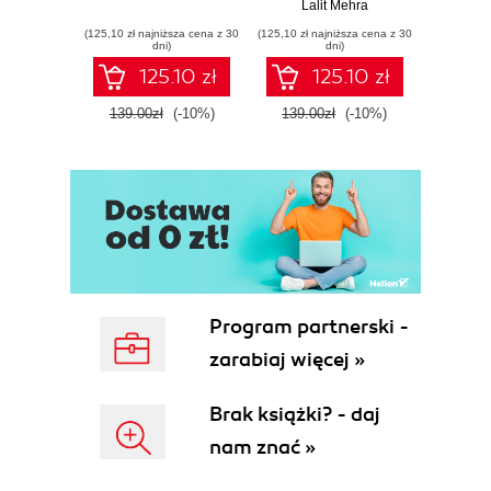
Lalit Mehra
(125,10 zł najniższa cena z 30
(125,10 zł najniższa cena z 30
(125,10 zł 
dni)
dni)
125.10 zł
125.10 zł
139.00zł
(-10%)
139.00zł
(-10%)
139.0
Program partnerski -
zarabiaj więcej »
Brak książki? - daj
nam znać »