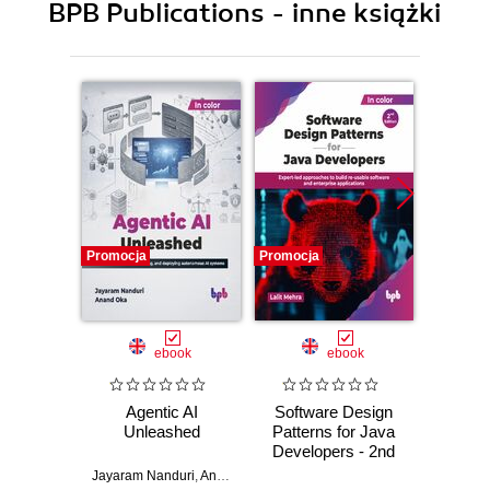
BPB Publications - inne książki
Promocja
Promocja
Promocj
ebook
ebook
Agentic AI
Software Design
L
Unleashed
Patterns for Java
Gene
Developers - 2nd
Edition
Jayaram Nanduri
,
Anand Oka
Ker