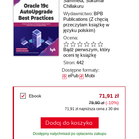
Sammeta
,
Sukumar
Chillakuru
Wydawnictwo:
BPB
Publications
(Z chęcią
przeczytam książkę w
języku polskim)
Ocena:
Bądź pierwszym, który
oceni tę książkę
Stron:
442
Dostępne formaty:
ePub
Mobi
71,91 zł
Ebook
79,90 zł
(-10%)
71,91 zł najniższa cena z 30 dni
Dodaj do koszyka
Dostępny natychmiast po opłaceniu zakupu