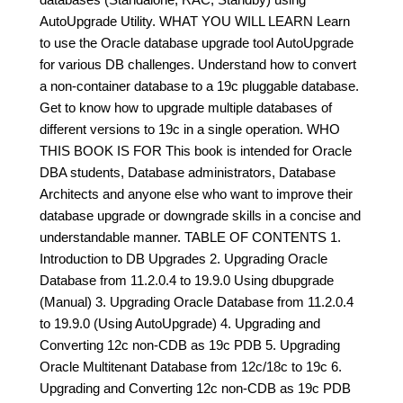
AutoUpgrade Utility. WHAT YOU WILL LEARN Learn
to use the Oracle database upgrade tool AutoUpgrade
for various DB challenges. Understand how to convert
a non-container database to a 19c pluggable database.
Get to know how to upgrade multiple databases of
different versions to 19c in a single operation. WHO
THIS BOOK IS FOR This book is intended for Oracle
DBA students, Database administrators, Database
Architects and anyone else who want to improve their
database upgrade or downgrade skills in a concise and
understandable manner. TABLE OF CONTENTS 1.
Introduction to DB Upgrades 2. Upgrading Oracle
Database from 11.2.0.4 to 19.9.0 Using dbupgrade
(Manual) 3. Upgrading Oracle Database from 11.2.0.4
to 19.9.0 (Using AutoUpgrade) 4. Upgrading and
Converting 12c non-CDB as 19c PDB 5. Upgrading
Oracle Multitenant Database from 12c/18c to 19c 6.
Upgrading and Converting 12c non-CDB as 19c PDB