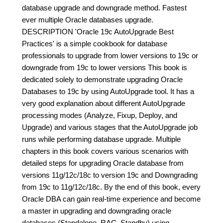
database upgrade and downgrade method. Fastest
ever multiple Oracle databases upgrade.
DESCRIPTION 'Oracle 19c AutoUpgrade Best
Practices' is a simple cookbook for database
professionals to upgrade from lower versions to 19c or
downgrade from 19c to lower versions This book is
dedicated solely to demonstrate upgrading Oracle
Databases to 19c by using AutoUpgrade tool. It has a
very good explanation about different AutoUpgrade
processing modes (Analyze, Fixup, Deploy, and
Upgrade) and various stages that the AutoUpgrade job
runs while performing database upgrade. Multiple
chapters in this book covers various scenarios with
detailed steps for upgrading Oracle database from
versions 11g/12c/18c to version 19c and Downgrading
from 19c to 11g/12c/18c. By the end of this book, every
Oracle DBA can gain real-time experience and become
a master in upgrading and downgrading oracle
databases (Standalone, RAC, Standby) using