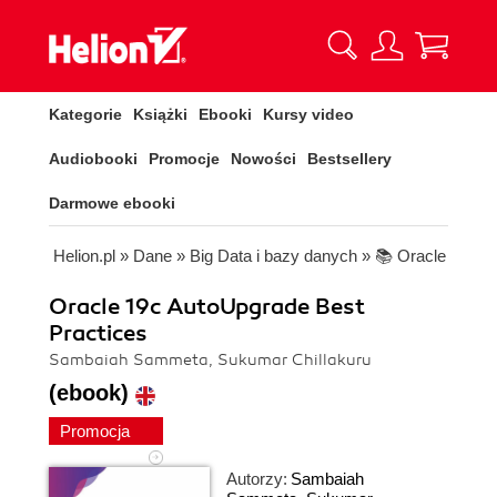
Kategorie
Książki
Ebooki
Kursy video
Audiobooki
Promocje
Nowości
Bestsellery
Darmowe ebooki
Helion.pl
»
Dane
»
Big Data i bazy danych
»
📚 Oracle
Oracle 19c AutoUpgrade Best
Practices
Sambaiah Sammeta, Sukumar Chillakuru
(ebook)
Promocja
Autorzy:
Sambaiah