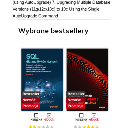
(using AutoUpgrade) 7. Upgrading Multiple Database
Versions (11g/12c/18c) to 19c Using the Single
AutoUpgrade Command
Wybrane bestsellery
Bestseller
Bestseller
Bestselle
Nowość
Nowość
Nowość
Promocja
Promocja
Promocj
książka
ebook
książka
ebook
ksią