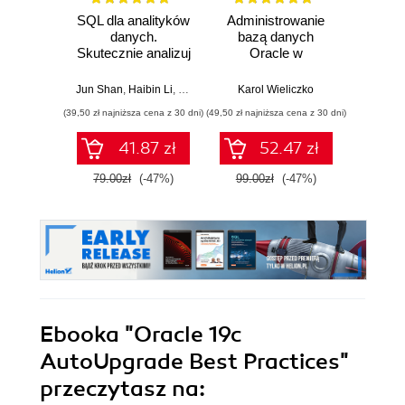
SQL dla analityków
Administrowanie
Rela
danych.
bazą danych
d
Skutecznie analizuj
Oracle w
Ilu
dane, wyciągaj
środowisku Linux
prz
wartościowe
Jun Shan
,
Haibin Li
,
Matt Goldwasser
Karol Wieliczko
,
Upom Malik
,
Benjamin John
Qiang H
wnioski i opanuj
(39,50 zł najniższa cena z 30 dni)
(49,50 zł najniższa cena z 30 dni)
(44,50 zł naj
zaawansowany
SQL na potrzeby
41.87 zł
52.47 zł
praktycznych
zastosowań.
79.00zł
(-47%)
99.00zł
(-47%)
89.0
Wydanie IV
Ebooka
"Oracle 19c
AutoUpgrade Best Practices"
przeczytasz na: