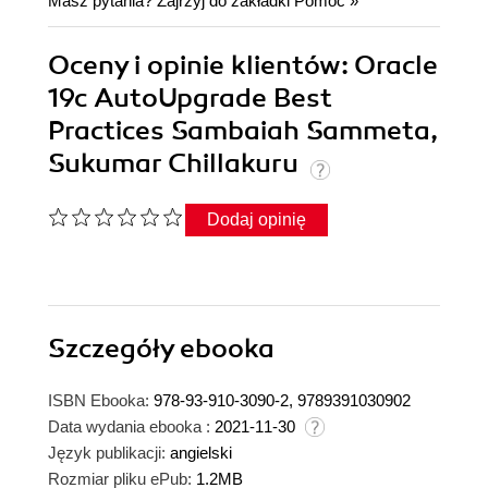
Masz pytania? Zajrzyj do zakładki
Pomoc
»
Oceny i opinie klientów: Oracle
19c AutoUpgrade Best
Practices Sambaiah Sammeta,
Sukumar Chillakuru
Dodaj opinię
Szczegóły
ebooka
ISBN Ebooka:
978-93-910-3090-2, 9789391030902
Data wydania ebooka :
2021-11-30
Język publikacji:
angielski
Rozmiar pliku ePub:
1.2MB