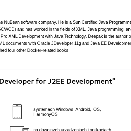
 the NuBean software company. He is a Sun Certified Java Programm
CWCD) and has worked in the fields of XML, Java programming, a
ok Pro XML Development with Java Technology. Deepak is the author o
 XML documents with Oracle JDeveloper 11g and Java EE Developmen
hed four other Docker-related books.
JDeveloper for J2EE Development"
systemach Windows, Android, iOS,
HarmonyOS
na dowolnych urządzeniach i aplikacjach