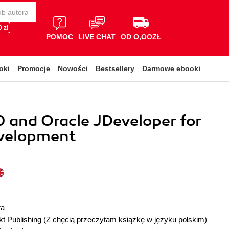
 zł
POMOC
LIVE CHAT
OD O,OOZŁ
oki
Promocje
Nowości
Bestsellery
Darmowe ebooki
 and Oracle JDeveloper for
velopment
ra
t Publishing
(Z chęcią przeczytam książkę w języku polskim)