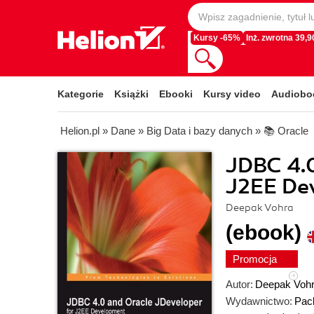
Kursy -65%
Inż. zwrotna 39,90
Kategorie
Książki
Ebooki
Kursy video
Audiobo
Helion.pl
»
Dane
»
Big Data i bazy danych
»
📚 Oracle
JDBC 4.0
J2EE De
Deepak Vohra
(ebook)
Promocja
Autor:
Deepak Voh
Wydawnictwo:
Pack