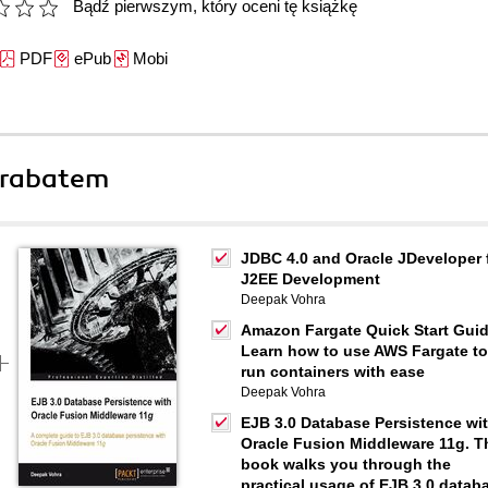
Bądź pierwszym, który oceni tę książkę
PDF
ePub
Mobi
 rabatem
JDBC 4.0 and Oracle JDeveloper 
J2EE Development
Deepak Vohra
Amazon Fargate Quick Start Guid
Learn how to use AWS Fargate to
run containers with ease
Deepak Vohra
EJB 3.0 Database Persistence wi
Oracle Fusion Middleware 11g. T
book walks you through the
practical usage of EJB 3.0 datab