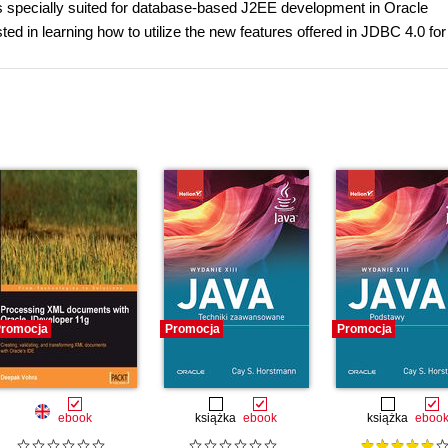
s specially suited for database-based J2EE development in Oracle
ted in learning how to utilize the new features offered in JDBC 4.0 for
romocja
Promocja
Promocja
ebook
książka
ebook
książka
eboo