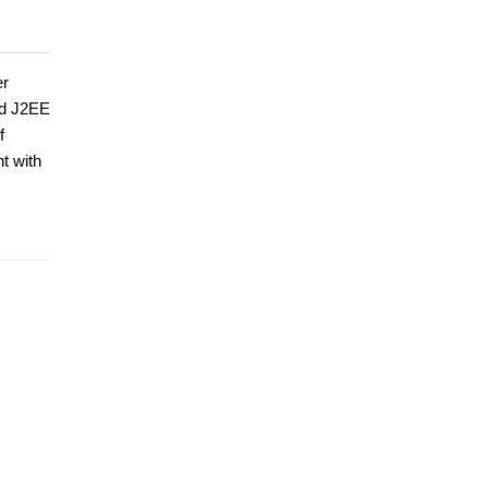
er
nd J2EE
f
t with