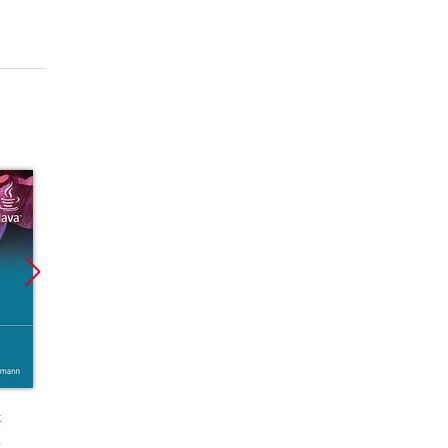
Promocja
Promocja
k
książka
ebook
ebook