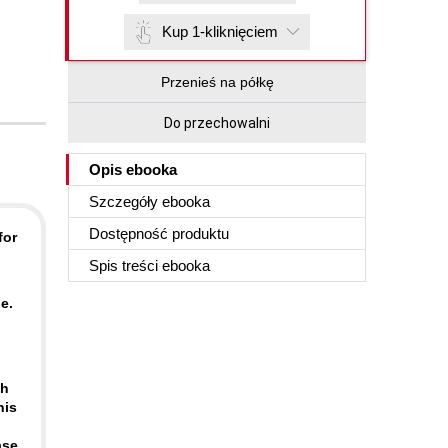
Kup 1-kliknięciem
Przenieś na półkę
Do przechowalni
Opis
ebooka
Szczegóły
ebooka
Dostępność produktu
for
Spis treści
ebooka
e.
th
his
ase