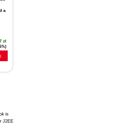
d a
7 zł
16%)
a
ok is
or J2EE