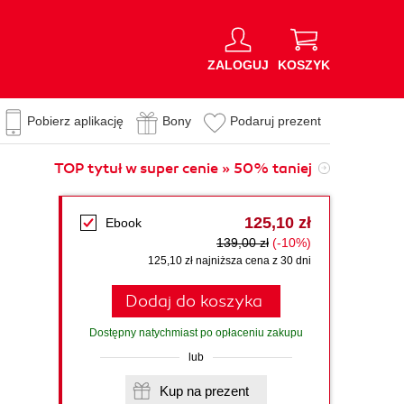
ZALOGUJ
KOSZYK
Pobierz aplikację
Bony
Podaruj prezent
TOP tytuł w super cenie » 50% taniej
125,10 zł
Ebook
139,00 zł
(-10%)
125,10 zł najniższa cena z 30 dni
Dodaj do koszyka
Dostępny natychmiast po opłaceniu zakupu
lub
Kup na prezent