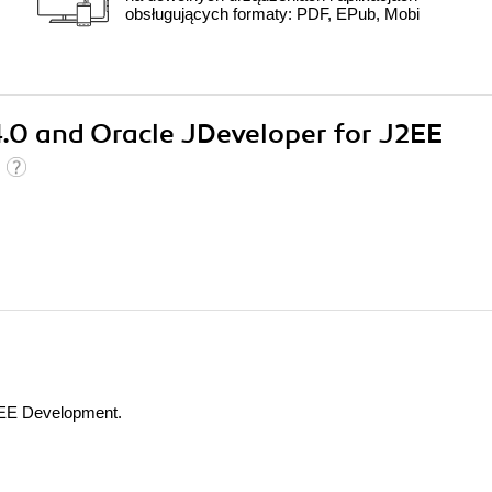
obsługujących formaty: PDF, EPub, Mobi
4.0 and Oracle JDeveloper for J2EE
)
2EE Development.