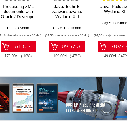
Processing XML
Java. Techniki
Java. Podstaw
documents with
zaawansowane.
Wydanie XII
Oracle JDeveloper
Wydanie XIII
11g. Creating,
Cay S. Horstma
validating, and
Deepak Vohra
Cay S. Horstmann
transforming XML
1,10 zł najniższa cena z 30 dni)
(84,50 zł najniższa cena z 30 dni)
(74,50 zł najniższa cena 
documents with
Oracle's IDE
161.10 zł
89.57 zł
78.97 z
179.00zł
(-10%)
169.00zł
(-47%)
149.00zł
(-47