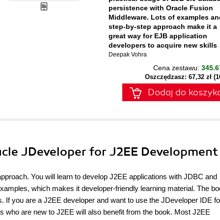
persistence with Oracle Fusion
Middleware. Lots of examples an
step-by-step approach make it a
great way for EJB application
developers to acquire new skills
Deepak Vohra
Cena zestawu:
345.6
Oszczędzasz: 67,32 zł (
Dodaj do koszyk
acle JDeveloper for J2EE Development
approach. You will learn to develop J2EE applications with JDBC and
examples, which makes it developer-friendly learning material. The bo
. If you are a J2EE developer and want to use the JDeveloper IDE f
rs who are new to J2EE will also benefit from the book. Most J2EE