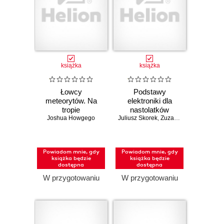
książka
książka
Łowcy
Podstawy
meteorytów. Na
elektroniki dla
tropie
nastolatków
Joshua Howgego
kosmicznych
Juliusz Skorek
,
Zuzanna Skorek
skarbów i tajemnic
wszechświata
Powiadom mnie, gdy
Powiadom mnie, gdy
książka będzie
książka będzie
dostępna
dostępna
W przygotowaniu
W przygotowaniu