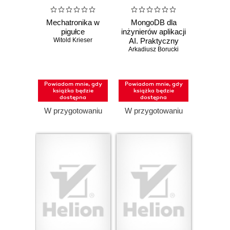
Mechatronika w
MongoDB dla
pigułce
inżynierów aplikacji
Witold Krieser
AI. Praktyczny
Arkadiusz Borucki
podręcznik
Powiadom mnie, gdy
Powiadom mnie, gdy
książka będzie
książka będzie
dostępna
dostępna
W przygotowaniu
W przygotowaniu