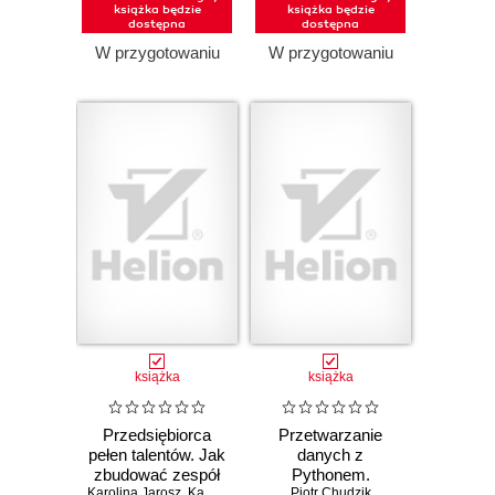
książka będzie
książka będzie
dostępna
dostępna
W przygotowaniu
W przygotowaniu
książka
książka
Przedsiębiorca
Przetwarzanie
pełen talentów. Jak
danych z
zbudować zespół
Pythonem.
Karolina Jarosz
na mocnych
,
Kamila Rowińska
Praktyczny
Piotr Chudzik