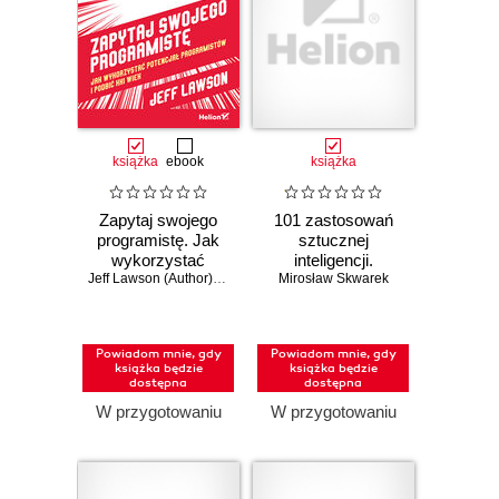
książka
ebook
książka
Zapytaj swojego
101 zastosowań
programistę. Jak
sztucznej
wykorzystać
inteligencji.
potencjał
Jeff Lawson (Author)
,
Eric Ries (Foreword)
Oszczędzaj 2-3
Mirosław Skwarek
programistów i
godziny dziennie
podbić XXI wiek
dzięki AI
Powiadom mnie, gdy
Powiadom mnie, gdy
książka będzie
książka będzie
dostępna
dostępna
W przygotowaniu
W przygotowaniu