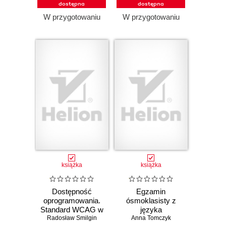
dostępna
dostępna
W przygotowaniu
W przygotowaniu
książka
książka
Dostępność
Egzamin
oprogramowania.
ósmoklasisty z
Standard WCAG w
języka
Radosław Smilgin
praktyce
angielskiego -
Anna Tomczyk