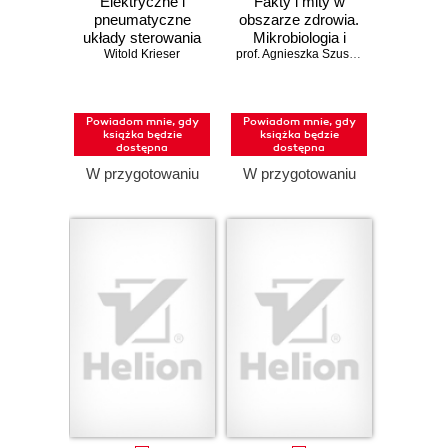
Elektryczne i
Fakty i mity w
pneumatyczne
obszarze zdrowia.
układy sterowania
Mikrobiologia i
Witold Krieser
w pigułce
wakcynologia
prof. Agnieszka Szuster-Ciesielska; dr Tomasz Dziecištkowski
Powiadom mnie, gdy
Powiadom mnie, gdy
książka będzie
książka będzie
dostępna
dostępna
W przygotowaniu
W przygotowaniu