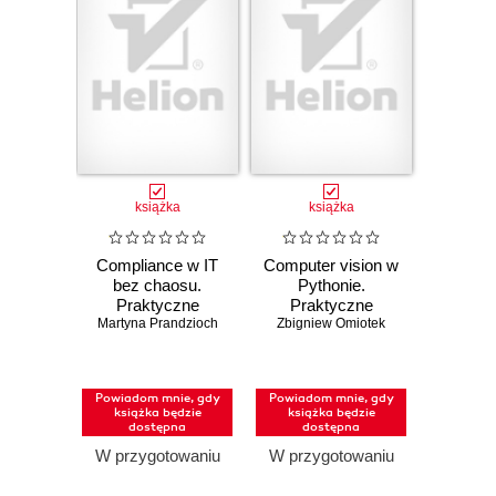
książka
książka
Compliance w IT
Computer vision w
bez chaosu.
Pythonie.
Praktyczne
Praktyczne
podejście do ISO
Martyna Prandzioch
Zbigniew Omiotek
zastosowania
27001, SOC 2 i
uczenia głębokiego
audytów
Powiadom mnie, gdy
Powiadom mnie, gdy
książka będzie
książka będzie
dostępna
dostępna
W przygotowaniu
W przygotowaniu