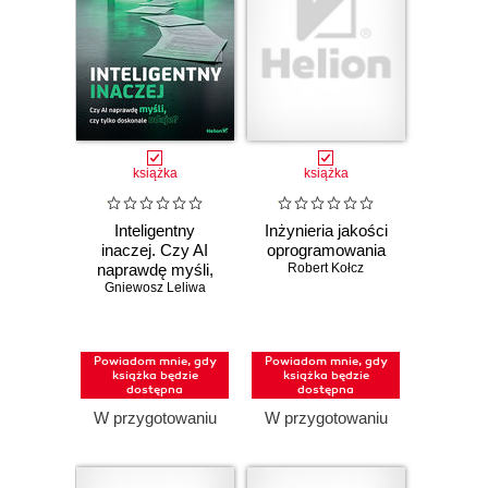
książka
książka
Inteligentny
Inżynieria jakości
inaczej. Czy AI
oprogramowania
naprawdę myśli,
Robert Kołcz
Gniewosz Leliwa
czy tylko
doskonale udaje?
Powiadom mnie, gdy
Powiadom mnie, gdy
książka będzie
książka będzie
dostępna
dostępna
W przygotowaniu
W przygotowaniu