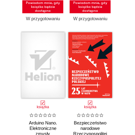
Powiadom mnie, gdy
Powiadom mnie, gdy
książka będzie
książka będzie
dostępna
dostępna
W przygotowaniu
W przygotowaniu
książka
książka
Arduino Nano.
Bezpieczeństwo
Elektroniczne
narodowe
zmysły
Rzeczypospolitej