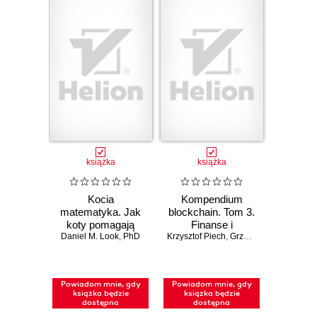
książka
książka
Kocia
Kompendium
matematyka. Jak
blockchain. Tom 3.
koty pomagają
Finanse i
zrozumieć liczby,
Daniel M. Look
,
PhD
Krzysztof Piech
inwestycje
,
Grzegorz Sobiecki
figury i wzory
Powiadom mnie, gdy
Powiadom mnie, gdy
książka będzie
książka będzie
dostępna
dostępna