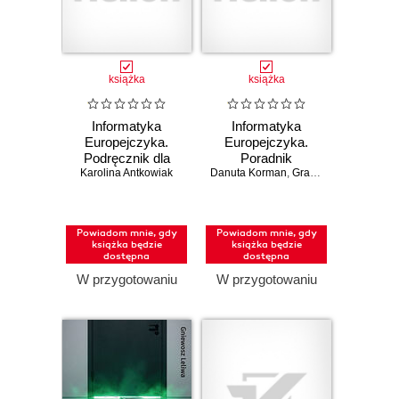
książka
książka
Informatyka
Informatyka
Europejczyka.
Europejczyka.
Podręcznik dla
Poradnik
Karolina Antkowiak
szkół
Danuta Korman
metodyczny dla
,
Grażyna Szabłowicz-Zawadzka
ponadpodstawowych.
nauczycieli
Zakres
informatyki w
rozszerzony.
szkołach
Powiadom mnie, gdy
Powiadom mnie, gdy
Część 2 (wydanie
ponadpodstawowych.
książka będzie
książka będzie
z numerem
Zakres
dostępna
dostępna
dopuszczenia)
podstawowy i
W przygotowaniu
W przygotowaniu
rozszerzony
(Wydanie II)