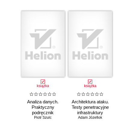
książka
książka
Analiza danych.
Architektura ataku.
Praktyczny
Testy penetracyjne
podręcznik
infrastruktury
dobrych praktyk
Piotr Szulc
Adam Józefiok
sieciowej