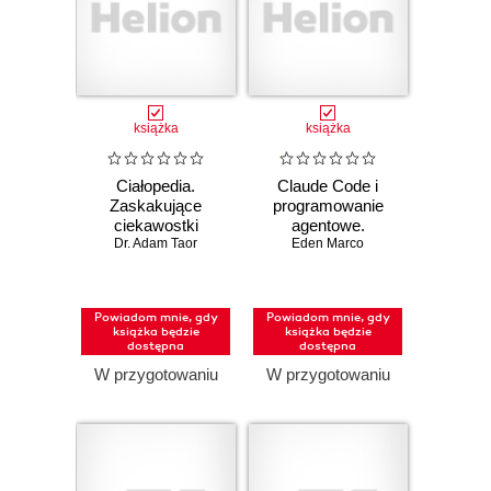
książka
książka
Ciałopedia.
Claude Code i
Zaskakujące
programowanie
ciekawostki
agentowe.
anatomiczne
Dr. Adam Taor
Przewodnik
Eden Marco
dewelopera po
systemach
agentowych
Powiadom mnie, gdy
Powiadom mnie, gdy
książka będzie
książka będzie
dostępna
dostępna
W przygotowaniu
W przygotowaniu