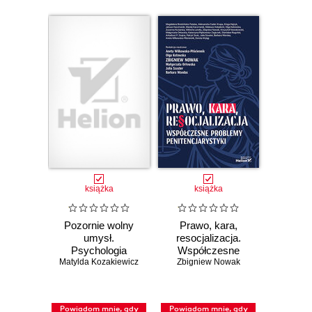
książka
książka
Pozornie wolny
Prawo, kara,
umysł.
resocjalizacja.
Psychologia
Współczesne
Matylda Kozakiewicz
wpływu i
Zbigniew Nowak
problemy
manipulacji.
penitencjarystyki
Wydanie drugie
rozszerzone
Powiadom mnie, gdy
Powiadom mnie, gdy