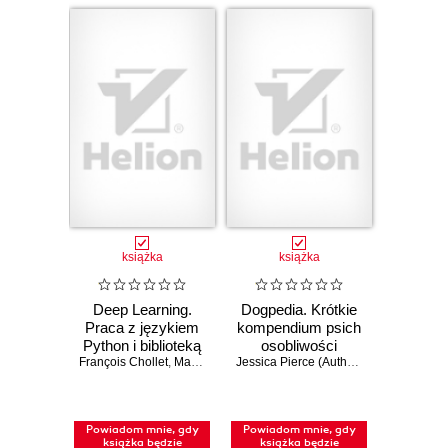
książka
książka
Deep Learning.
Dogpedia. Krótkie
Praca z językiem
kompendium psich
Python i biblioteką
osobliwości
François Chollet
Keras. Wydanie III
,
Matthew Watson
Jessica Pierce (Author)
,
Kelly Chudler (I
Powiadom mnie, gdy
Powiadom mnie, gdy
książka będzie
książka będzie