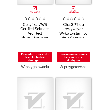
książka
książka
Certyfikat AWS
ChatGPT dla
Certified Solutions
kreatywnych.
Architect
Wykorzystaj moc
Mariusz Dworniczak
Associate.
AI w codziennych
Anna Zborowska
Praktyczny
czynnościach
podręcznik
projektowania w
Powiadom mnie, gdy
Powiadom mnie, gdy
chmurze i
książka będzie
książka będzie
skuteczne
dostępna
dostępna
przygotowanie do
W przygotowaniu
W przygotowaniu
egzaminu SAA-
C03