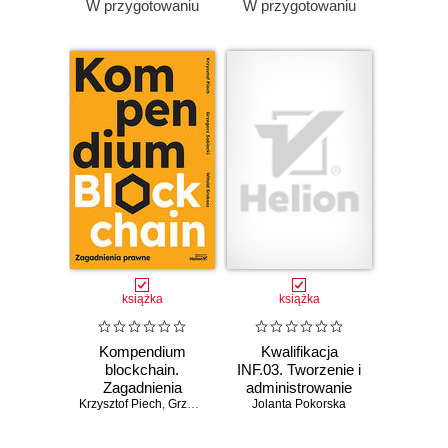
W przygotowaniu
W przygotowaniu
książka
książka
Kompendium
Kwalifikacja
blockchain.
INF.03. Tworzenie i
Zagadnienia
administrowanie
Krzysztof Piech
prawne
,
Grzegorz Sobiecki
Jolanta Pokorska
stronami i
,
Witold Srokosz
aplikacjami
internetowymi oraz