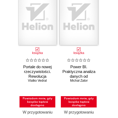
książka
książka
Portale do nowej
Power BI.
rzeczywistości.
Praktyczna analiza
Rewolucja
danych od
kwantowa i pięć
Vlatko Vedral
Michał Zator
podstaw
dróg przyszłości
fizyki
Powiadom mnie, gdy
Powiadom mnie, gdy
książka będzie
książka będzie
dostępna
dostępna
W przygotowaniu
W przygotowaniu