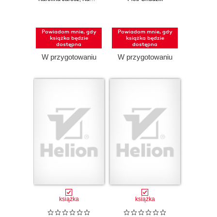
stronach
przewodnik po
Pandas, Modin,
Dask, Polars i
Powiadom mnie, gdy
Powiadom mnie, gdy
PySpark
książka będzie
książka będzie
dostępna
dostępna
W przygotowaniu
W przygotowaniu
książka
książka