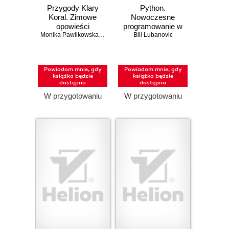
Przygody Klary
Python.
Koral. Zimowe
Nowoczesne
opowieści
programowanie w
logopedyczne
Monika Pawlikowska
,
Monika Ignasiak
prostych krokach.
Bill Lubanovic
Wydanie III
Powiadom mnie, gdy
Powiadom mnie, gdy
książka będzie
książka będzie
dostępna
dostępna
W przygotowaniu
W przygotowaniu