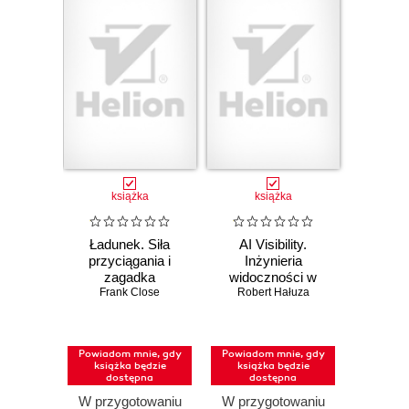
książka
książka
Ładunek. Siła
AI Visibility.
przyciągania i
Inżynieria
zagadka
widoczności w
równowagi
Frank Close
Robert Hałuza
świecie bez
Wszechświata
kliknięć
Powiadom mnie, gdy
Powiadom mnie, gdy
książka będzie
książka będzie
dostępna
dostępna
W przygotowaniu
W przygotowaniu