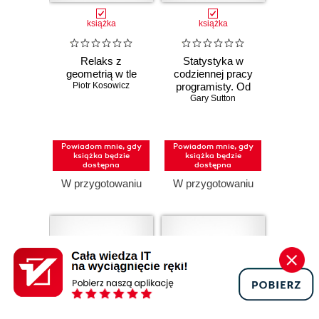
książka
książka
Relaks z
Statystyka w
geometrią w tle
codziennej pracy
Piotr Kosowicz
programisty. Od
teorii do kodu w
Gary Sutton
Pythonie
Powiadom mnie, gdy
Powiadom mnie, gdy
książka będzie
książka będzie
dostępna
dostępna
W przygotowaniu
W przygotowaniu