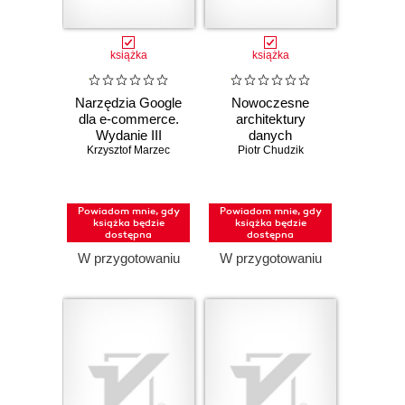
książka
książka
Narzędzia Google
Nowoczesne
dla e-commerce.
architektury
Wydanie III
danych
Krzysztof Marzec
poszerzone
Piotr Chudzik
Powiadom mnie, gdy
Powiadom mnie, gdy
książka będzie
książka będzie
dostępna
dostępna
W przygotowaniu
W przygotowaniu