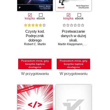
książka
ebook
książka
ebook
Czysty kod.
Przetwarzanie
Podręcznik
danych w dużej
dobrego
skali.
Robert C. Martin
programisty.
Martin Kleppmann
Niezawodność,
,
Chris Riccomini
Wydanie II
skalowalność i
konserwacja
systemów.
Powiadom mnie, gdy
Powiadom mnie, gdy
Wydanie II
książka będzie
książka będzie
dostępna
dostępna
W przygotowaniu
W przygotowaniu