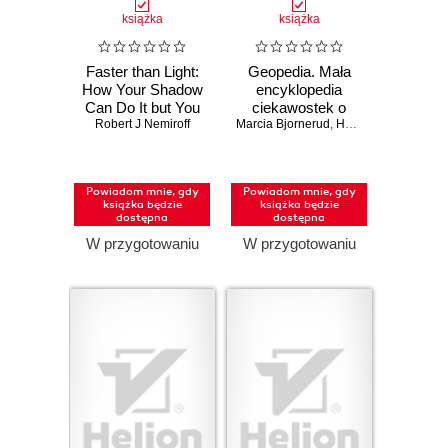
książka
książka
Faster than Light:
Geopedia. Mała
How Your Shadow
encyklopedia
Can Do It but You
ciekawostek o
Robert J Nemiroff
Can't
Marcia Bjornerud
Ziemi
,
Haley Hagerman
Powiadom mnie, gdy
Powiadom mnie, gdy
książka będzie
książka będzie
dostępna
dostępna
W przygotowaniu
W przygotowaniu