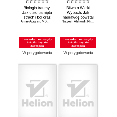
Biologia traumy.
Bitwa o Wielki
Jak ciało pamięta
Wybuch. Jak
strach i ból oraz
naprawdę powstał
Aimie Apigian
jak przywrócić mu
,
MD
,
Gabor Maté
Niayesh Afshordi
,
MD
Wszechświat
,
Phil Halper
równowagę
Powiadom mnie, gdy
Powiadom mnie, gdy
książka będzie
książka będzie
dostępna
dostępna
W przygotowaniu
W przygotowaniu