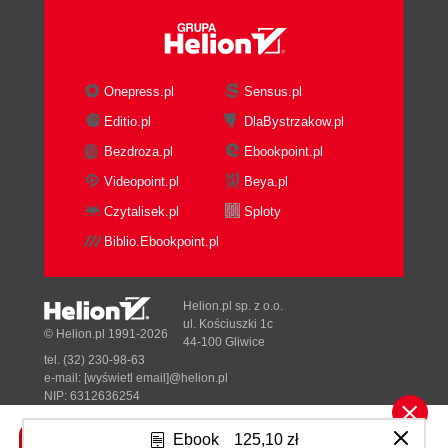
Onepress.pl
Sensus.pl
Editio.pl
DlaBystrzakow.pl
Bezdroza.pl
Ebookpoint.pl
Videopoint.pl
Beya.pl
Czytalisek.pl
Sploty
Biblio.Ebookpoint.pl
Helion.pl sp. z o.o.
ul. Kościuszki 1c
© Helion.pl 1991-2026
44-100 Gliwice
tel. (32) 230-98-63
e-mail:
[wyświetl email]@helion.pl
NIP: 6312636254
Regon: 241989027
Ebook
125,10 zł
Designed with ♥ by
Tonik.pl