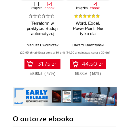
książka
ebook
książka
ebook
ksią
Terraform w
Word, Excel,
Ident
praktyce. Buduj i
PowerPoint. Nie
aut
automatyzuj
tylko dla
P
infrastrukturę
zaawansowanych
admin
chmurową oraz
inżyni
Mariusz Dworniczak
Edward Krawczyński
Jer
zarządzaj nią z
(29,95 zł najniższa cena z 30 dni)
(44,50 zł najniższa cena z 30 dni)
(49,50 zł naj
wykorzystaniem
Dockera
31.75 zł
44.50 zł
59.90zł
(-47%)
89.00zł
(-50%)
99.0
O autorze
ebooka