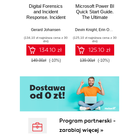
Digital Forensics
Microsoft Power BI
Pract
and Incident
Quick Start Guide.
Intel
Response. Incident
The Ultimate
Data-D
Response tools
Beginner's Guide
Hunti
and techniques for
to Power BI, Data
your c
Gerard Johansen
Devin Knight
,
Erin Ostrowsky
,
Mitchel
effective cyber
Storytelling, AI
effor
(134,10 zł najniższa cena z 30
(125,10 zł najniższa cena z 30
(116,10 zł 
threat response -
Tools, and
dete
dni)
dni)
Fourth Edition
Microsoft Fabric -
def
134.10 zł
125.10 zł
Fourth Edition
ATT&C
tool
149.00zł
(-10%)
139.00zł
(-10%)
129.0
E
Program partnerski -
zarabiaj więcej »