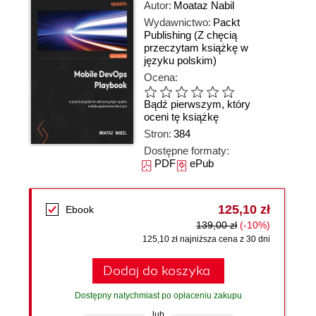
Autor:
Moataz Nabil
Wydawnictwo:
Packt
Publishing
(Z chęcią
przeczytam książkę w
języku polskim)
Ocena:
Bądź pierwszym, który
oceni tę książkę
Stron:
384
Dostępne formaty:
PDF
ePub
125,10 zł
Ebook
139,00 zł
(-10%)
125,10 zł najniższa cena z 30 dni
Dodaj do koszyka
Dostępny natychmiast po opłaceniu zakupu
lub