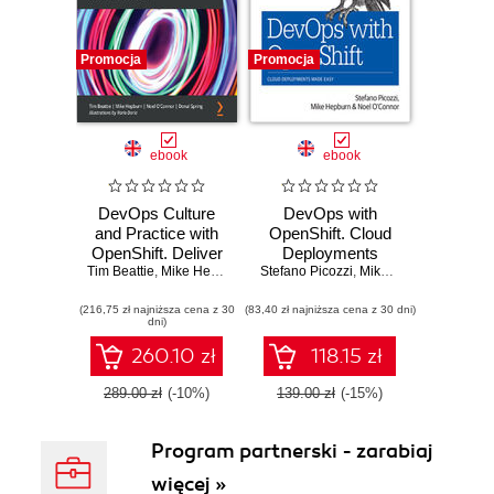
Promocja
Promocja
ebook
ebook
DevOps Culture
DevOps with
and Practice with
OpenShift. Cloud
OpenShift. Deliver
Deployments
Tim Beattie
continuous
,
Mike Hepburn
,
Noel O'Connor
Stefano Picozzi
Made Easy
,
Donal Spring
,
Mike Hepburn
,
Ilaria Dori
,
Noel O
business value
(216,75 zł najniższa cena z 30
through people,
(83,40 zł najniższa cena z 30 dni)
dni)
processes, and
technology
260.10 zł
118.15 zł
289.00 zł
(-10%)
139.00 zł
(-15%)
Program partnerski - zarabiaj
więcej »