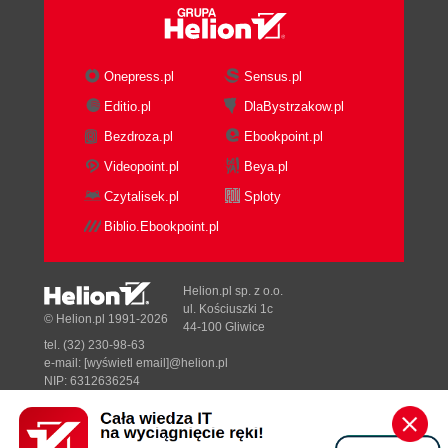
Onepress.pl
Sensus.pl
Editio.pl
DlaBystrzakow.pl
Bezdroza.pl
Ebookpoint.pl
Videopoint.pl
Beya.pl
Czytalisek.pl
Sploty
Biblio.Ebookpoint.pl
Helion.pl sp. z o.o.
ul. Kościuszki 1c
© Helion.pl 1991-2026
44-100 Gliwice
tel. (32) 230-98-63
e-mail:
[wyświetl email]@helion.pl
NIP: 6312636254
Regon: 241989027
Designed with ♥ by
Tonik.pl