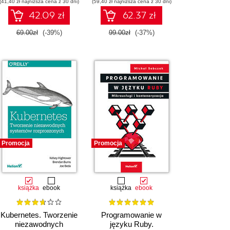
(41,40 zł najniższa cena z 30 dni)
(59,40 zł najniższa cena z 30 dni)
42.09 zł
62.37 zł
69.00zł
(-39%)
99.00zł
(-37%)
Promocja
Promocja
książka
ebook
książka
ebook
Kubernetes. Tworzenie
Programowanie w
niezawodnych
języku Ruby.