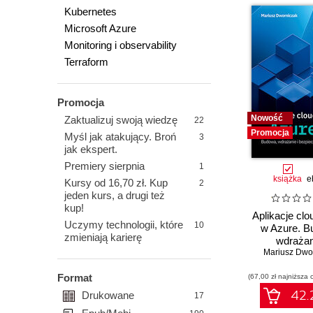
Kubernetes
Microsoft Azure
Monitoring i observability
Terraform
Promocja
Nowość
Zaktualizuj swoją wiedzę
22
Promocja
Myśl jak atakujący. Broń
3
jak ekspert.
Premiery sierpnia
1
książka
e
Kursy od 16,70 zł. Kup
2
jeden kurs, a drugi też
kup!
Aplikacje clo
Uczymy technologii, które
10
w Azure. B
zmieniają karierę
wdrażan
Mariusz Dwo
bezpiecze
Format
(67,00 zł najniższa 
42.2
Drukowane
17