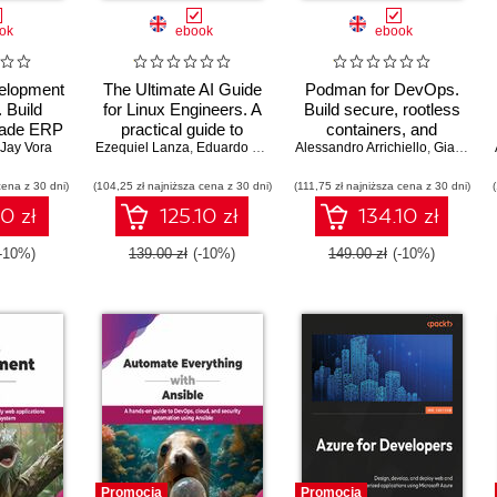
ok
ebook
ebook
elopment
The Ultimate AI Guide
Podman for DevOps.
 Build
for Linux Engineers. A
Build secure, rootless
rade ERP
practical guide to
containers, and
with OWL,
Jay Vora
Ezequiel Lanza
harnessing AI, LLMs,
,
Eduardo Spotti
Alessandro Arrichiello
integrate them into real
,
Gianni Salinetti
, and
and Automation in Linux
DevOps and AI
cena z 30 dni)
ver-side
(104,25 zł najniższa cena z 30 dni)
environments
(111,75 zł najniższa cena z 30 dni)
workflows - Second
 Edition
Edition
10 zł
125.10 zł
134.10 zł
(-10%)
139.00 zł
(-10%)
149.00 zł
(-10%)
Promocja
Promocja