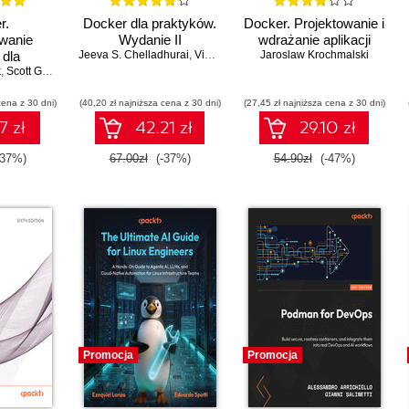
r.
Docker dla praktyków.
Docker. Projektowanie i
wanie
Wydanie II
wdrażanie aplikacji
 dla
Jeeva S. Chelladhurai
,
Vinod Singh
,
Jaroslaw Krochmalski
Pethuru Raj
k
anych.
,
Scott Gallagher
 II
cena z 30 dni)
(40,20 zł najniższa cena z 30 dni)
(27,45 zł najniższa cena z 30 dni)
7 zł
42.21 zł
29.10 zł
-37%)
67.00zł
(-37%)
54.90zł
(-47%)
Promocja
Promocja