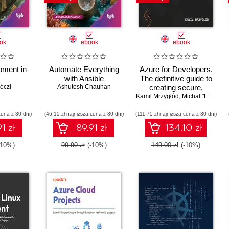
ok
ebook
ebook
ment in
Automate Everything
Azure for Developers.
with Ansible
The definitive guide to
róczi
Ashutosh Chauhan
creating secure,
Kamil Mrzygłód
scalable Azure apps
,
Michal "Furman" Furmankiewicz
with GenAI, serverless,
cena z 30 dni)
(46,15 zł najniższa cena z 30 dni)
(111,75 zł najniższa cena z 30 dni)
and DevOps pipelines -
Third Edition
1 zł
89.91 zł
134.10 zł
-10%)
99.90 zł
(-10%)
149.00 zł
(-10%)