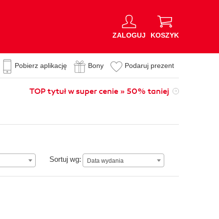
ZALOGUJ
KOSZYK
Pobierz aplikację
Bony
Podaruj prezent
TOP tytuł w super cenie » 50% taniej
Data wydania
Sortuj wg:
Data wydania