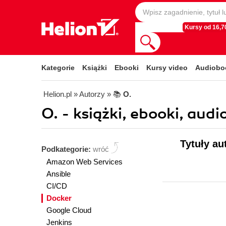
Kursy od 16,70
Kategorie
Książki
Ebooki
Kursy video
Audiobo
Helion.pl
» Autorzy
» 📚
O.
O. - książki, ebooki, audi
Tytuły au
Podkategorie:
wróć
Amazon Web Services
Ansible
CI/CD
Docker
Google Cloud
Jenkins