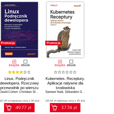
Promocja
Promocja
książka
ebook
książka
ebook
Linux. Podręcznik
Kubernetes. Receptury.
dewelopera. Rzeczowy
Aplikacje natywne dla
przewodnik po wierszu
środowiska
David Cohen
poleceń i innych
,
Christian Sturm
Sameer Naik
chmurowego. Wydanie
,
Sébastien Goasguen
,
Jonathan Mi
narzędziach
II
(47,40 zł najniższa cena z 30 dni)
(35,94 zł najniższa cena z 30 dni)
49.77 zł
37.74 zł