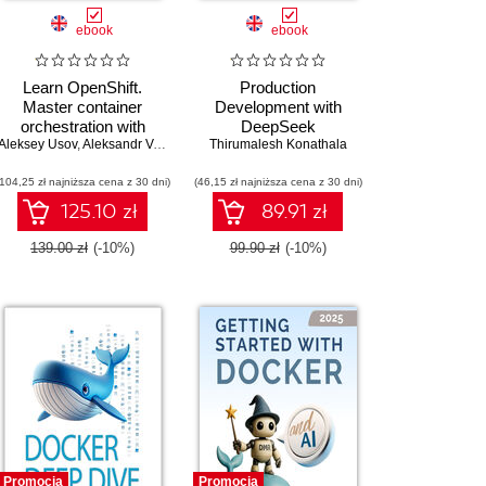
ebook
ebook
Learn OpenShift.
Production
Master container
Development with
orchestration with
DeepSeek
Aleksey Usov
OpenShift 4 –
,
Aleksandr Varlamov
,
Denis Zuev
Thirumalesh Konathala
architecture,
(104,25 zł najniższa cena z 30 dni)
deployment, and
(46,15 zł najniższa cena z 30 dni)
operations - Second
125.10 zł
89.91 zł
Edition
139.00 zł
(-10%)
99.90 zł
(-10%)
Promocja
Promocja