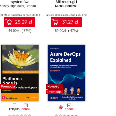
systemów
Mikrousługi i
Kelsey Hightower
rozproszonych
,
Brendan Burns
,
Joe Beda
konteneryzacja
Michał Sobczak
(26,94 zł najniższa cena z 30 dni)
(29,49 zł najniższa cena z 30 dni)
28.29 zł
31.27 zł
44.90zł
(-37%)
59.00zł
(-47%)
Promocja
Nowość
Promocja
książka
ebook
ebook