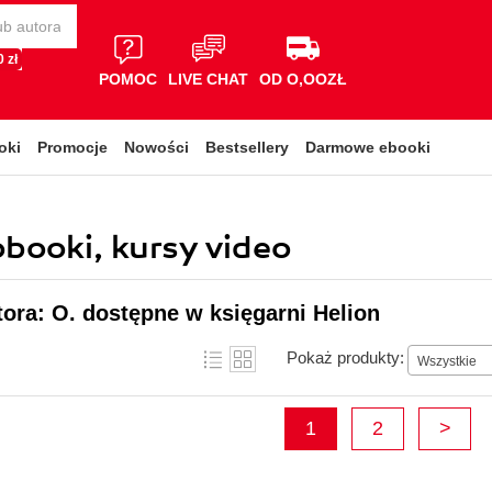
 zł
POMOC
LIVE CHAT
OD O,OOZŁ
oki
Promocje
Nowości
Bestsellery
Darmowe ebooki
obooki, kursy video
tora: O. dostępne w księgarni Helion
Pokaż produkty:
Wszystkie
1
2
>