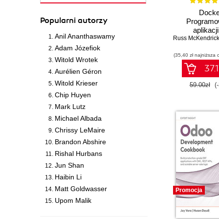
Docke
Popularni autorzy
Programo
aplikacji
Anil Ananthaswamy
Russ McKendric
zaawansow
Wydanie
Adam Józefiok
(35,40 zł najniższa 
Witold Wrotek
37.1
Aurélien Géron
Witold Krieser
59.00zł
(
Chip Huyen
Mark Lutz
Michael Albada
Chrissy LeMaire
Brandon Abshire
Rishal Hurbans
Jun Shan
Haibin Li
Matt Goldwasser
Promocja
Upom Malik