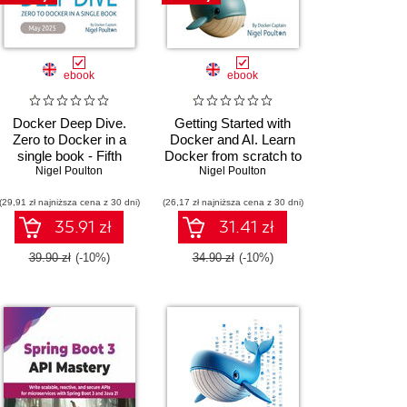
ebook
ebook
Docker Deep Dive.
Getting Started with
Zero to Docker in a
Docker and AI. Learn
single book - Fifth
Docker from scratch to
Nigel Poulton
Edition
AI-powered container
Nigel Poulton
deployment with clear,
(29,91 zł najniższa cena z 30 dni)
(26,17 zł najniższa cena z 30 dni)
practical steps - Third
Edition
35.91 zł
31.41 zł
39.90 zł
(-10%)
34.90 zł
(-10%)