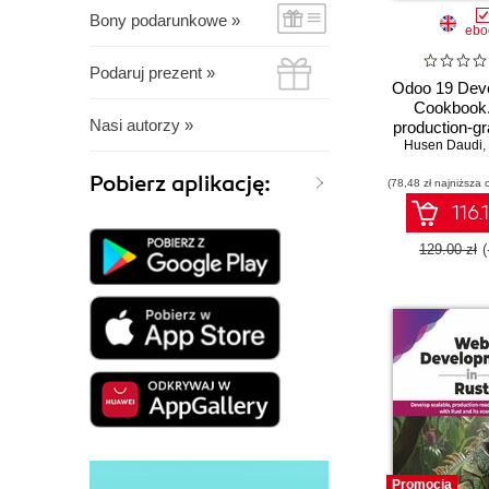
Bony podarunkowe »
ebo
Podaruj prezent »
Odoo 19 Dev
Cookbook.
Nasi autorzy »
production-g
applications 
Husen Daudi
,
REST APIs
Pobierz aplikację:
(78,48 zł najniższa 
scalable ser
logic - Sixth
116.
129.00 zł
Promocja