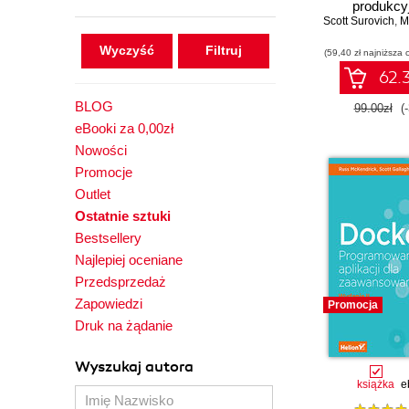
produkcy
Scott Surovich
przedsiębi
,
Ma
Konteneryz
Wyczyść
(59,40 zł najniższa 
skalowanie a
oraz jej inte
62.3
system
korporacy
BLOG
99.00zł
(
eBooki za 0,00zł
Nowości
Promocje
Outlet
Ostatnie sztuki
Bestsellery
Najlepiej oceniane
Przedsprzedaż
Zapowiedzi
Promocja
Druk na żądanie
Wyszukaj autora
książka
e