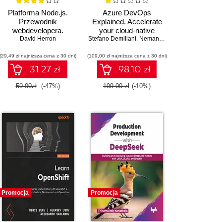
Platforma Node.js.
Azure DevOps
Przewodnik
Explained. Accelerate
webdevelopera.
your cloud-native
Wydanie III
David Herron
Stefano Demiliani
software development
,
Nemanja Jovic
,
Amit Malik
,
Pr
with Azure DevOps for
(29,49 zł najniższa cena z 30 dni)
(109,00 zł najniższa cena z 30 dni)
Cloud Excellence -
Second Edition
31.27 zł
98.10 zł
59.00zł
(-47%)
109.00 zł
(-10%)
Promocja
Promocja