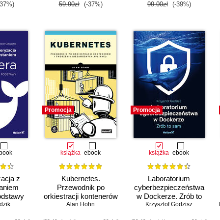
-37%)
59.90zł
(-37%)
99.00zł
(-39%)
Promocja
Promocja
book
książka
ebook
książka
ebook
acja z
Kubernetes.
Laboratorium
aniem
Przewodnik po
cyberbezpieczeństwa
odstawy
orkiestracji kontenerów
w Dockerze. Zrób to
dzik
i tworzeniu
Alan Hohn
Krzysztof Godzisz
sam
niezawodnych aplikacji