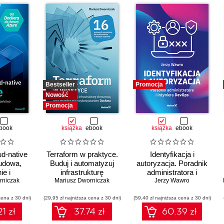
Bestseller
Promocja
Nowość
Promocja
book
książka
ebook
książka
ebook
ud-native
Terraform w praktyce.
Identyfikacja i
udowa,
Buduj i automatyzuj
autoryzacja. Poradnik
ie i
infrastrukturę
administratora i
rniczak
ństwo
Mariusz Dworniczak
chmurową oraz
inżyniera DevOps
Jerzy Wawro
zarządzaj nią z
cena z 30 dni)
(29,95 zł najniższa cena z 30 dni)
wykorzystaniem
(59,40 zł najniższa cena z 30 dni)
Dockera
1 zł
37.74 zł
60.39 zł