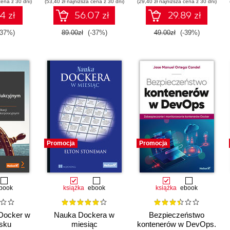
cena z 30 dni)
(53,40 zł najniższa cena z 30 dni)
(29,40 zł najniższa cena z 30 dni)
4 zł
56.07 zł
29.89 zł
-37%)
89.00zł
(-37%)
49.00zł
(-39%)
Promocja
Promocja
book
książka
ebook
książka
ebook
 Docker w
Nauka Dockera w
Bezpieczeństwo
sku
miesiąc
kontenerów w DevOps.