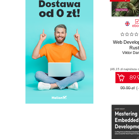
ebo
Web Develop
Rust
Viktor Da
(46,15 zł najniższa 
89.9
99.90 zł
(