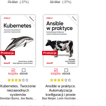
79.00zł
(-37%)
59.90zł
(-37%)
Promocja
Promocja
książka
ebook
książka
ebook
Kubernetes. Tworzenie
Ansible w praktyce.
niezawodnych
Automatyzacja
systemów
konfiguracji i proste
Brendan Burns
rozproszonych.
,
Joe Beda
,
Kelsey Hightower
Bas Meijer
instalowanie systemów.
,
,
Lorin Hochstein
Lachlan Evenson
,
René Moser
Wydanie III
Wydanie III