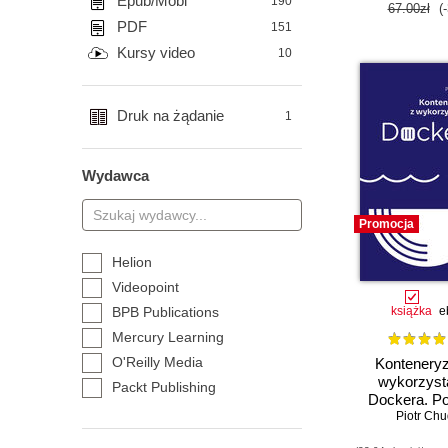
Epub/Mobi
190
67.00zł
(
PDF
151
Kursy video
10
Druk na żądanie
1
Wydawca
Promocja
Helion
Videopoint
BPB Publications
książka
e
Mercury Learning
O'Reilly Media
Konteneryz
wykorzyst
Packt Publishing
Dockera. P
Ridero
Piotr Chu
self publisher