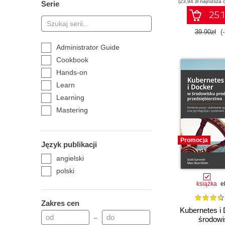
(23,94 zł najniższa 
Serie
25.1
39.90zł
(
Administrator Guide
Cookbook
Hands-on
Learn
Learning
Mastering
Technologia i rozwiązania
W Akcji
Promocja
Język publikacji
angielski
polski
książka
e
Zakres cen
Kubernetes i
–
środowi