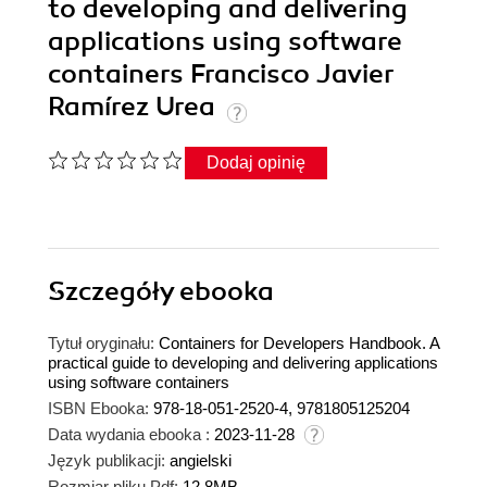
to developing and delivering
applications using software
containers Francisco Javier
Ramírez Urea
Dodaj opinię
Szczegóły
ebooka
Tytuł oryginału:
Containers for Developers Handbook. A
practical guide to developing and delivering applications
using software containers
ISBN Ebooka:
978-18-051-2520-4, 9781805125204
Data wydania ebooka :
2023-11-28
Język publikacji:
angielski
Rozmiar pliku Pdf:
12.8MB