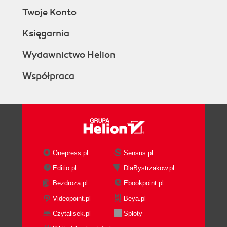
Twoje Konto
Księgarnia
Wydawnictwo Helion
Współpraca
Onepress.pl
Sensus.pl
Editio.pl
DlaBystrzakow.pl
Bezdroza.pl
Ebookpoint.pl
Videopoint.pl
Beya.pl
Czytalisek.pl
Sploty