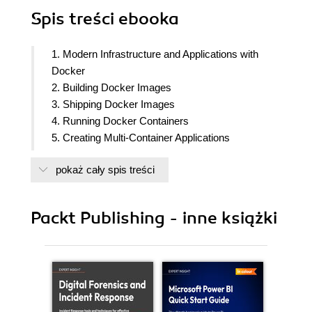
Spis treści
ebooka
1. Modern Infrastructure and Applications with
Docker
2. Building Docker Images
3. Shipping Docker Images
4. Running Docker Containers
5. Creating Multi-Container Applications
6. Fundamentals of Orchestration
pokaż cały spis treści
7. Orchestrating with Swarm
8. Deploying Applications with the Kubernetes
Orchestrator
Packt Publishing - inne książki
9. Implementing Architecture Patterns
10. Leveraging Application Data Management in
Kubernetes
11. Publishing Applications
12. Gaining Application Insights
13. Managing the Application Life Cycle