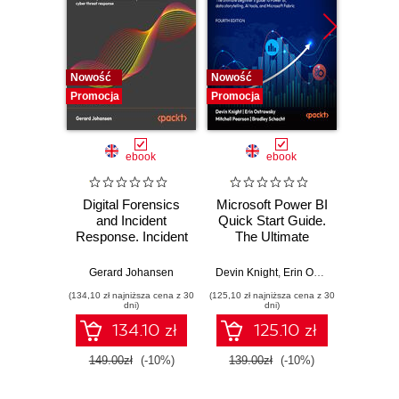
Nowość
Nowość
Nowość
Promocja
Promocja
Promocj
ebook
ebook
Digital Forensics
Microsoft Power BI
Pract
and Incident
Quick Start Guide.
Intel
Response. Incident
The Ultimate
Data-D
Response tools
Beginner's Guide
Hunti
and techniques for
to Power BI, Data
your c
Gerard Johansen
Devin Knight
,
Erin Ostrowsky
,
Mitchel
effective cyber
Storytelling, AI
effor
(134,10 zł najniższa cena z 30
(125,10 zł najniższa cena z 30
(116,10 zł 
threat response -
Tools, and
dete
dni)
dni)
Fourth Edition
Microsoft Fabric -
def
134.10 zł
125.10 zł
Fourth Edition
ATT&C
tool
149.00zł
(-10%)
139.00zł
(-10%)
129.0
E