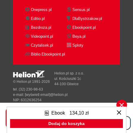
Onepress.pl
Sensus.pl
Editio.pl
DlaBystrzakow.pl
Bezdroza.pl
Ebookpoint.pl
Videopoint.pl
Beya.pl
Czytalisek.pl
Sploty
Biblio.Ebookpoint.pl
Helion.pl sp. z o.o.
ul. Kościuszki 1c
© Helion.pl 1991-2026
44-100 Gliwice
tel. (32) 230-98-63
e-mail:
[wyświetl email]@helion.pl
NIP: 6312636254
Regon: 241989027
Ebook
134,10 zł
Designed with ♥ by
Tonik.pl
Dodaj do koszyka
Pełna wersja strony »