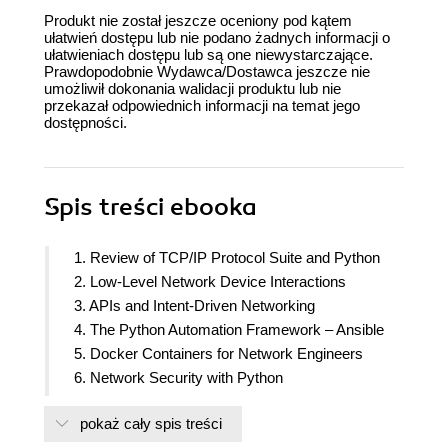
Produkt nie został jeszcze oceniony pod kątem
ułatwień dostępu lub nie podano żadnych informacji o
ułatwieniach dostępu lub są one niewystarczające.
Prawdopodobnie Wydawca/Dostawca jeszcze nie
umożliwił dokonania walidacji produktu lub nie
przekazał odpowiednich informacji na temat jego
dostępności.
Spis treści
ebooka
1. Review of TCP/IP Protocol Suite and Python
2. Low-Level Network Device Interactions
3. APIs and Intent-Driven Networking
4. The Python Automation Framework – Ansible
5. Docker Containers for Network Engineers
6. Network Security with Python
7. Network Monitoring with Python - Part 1
pokaż cały spis treści
8. Network Monitoring with Python - Part 2