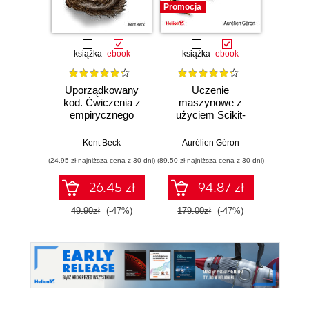
Promocja
książka
ebook
książka
ebook
ksią
Uporządkowany
Uczenie
Ko
kod. Ćwiczenia z
maszynowe z
Doma
empirycznego
użyciem Scikit-
D
projektowania
Learn, Keras i
Dosto
oprogramowania
TensorFlow.
arc
Kent Beck
Aurélien Géron
Vlad
Wydanie III
aplikacj
(24,95 zł najniższa cena z 30 dni)
(89,50 zł najniższa cena z 30 dni)
(39,50 zł naj
bi
26.45 zł
94.87 zł
49.90zł
(-47%)
179.00zł
(-47%)
79.0