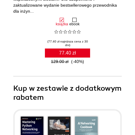
zaktualizowane wydanie bestsellerowego przewodnika
dla inżyn...
książka
ebook
(77.40 zł najniższa cena z 30
dni)
77.40 zł
129.00 zł
(-40%)
Kup w zestawie z dodatkowym
rabatem