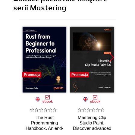
serii Mastering
Promocja
Promocja
Promocj
ebook
ebook
The Rust
Mastering Clip
Ma
Programming
Studio Paint.
AutoCA
Handbook. An end-
Discover advanced
your
to-end guide to
CSP techniques to
sk