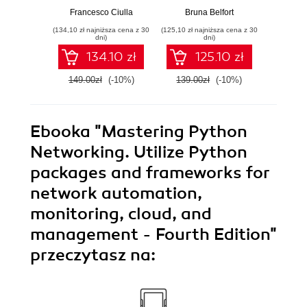
mastering Rust
create breathtaking
advanc
Francesco Ciulla
Bruna Belfort
Shaun B
fundamentals
illustrations quickly
and too
(134,10 zł najniższa cena z 30
(125,10 zł najniższa cena z 30
(161,10 zł 
and easily
AutoC
dni)
dni)
134.10 zł
125.10 zł
149.00zł
(-10%)
139.00zł
(-10%)
179.0
Ebooka
"Mastering Python
Networking. Utilize Python
packages and frameworks for
network automation,
monitoring, cloud, and
management - Fourth Edition"
przeczytasz na: