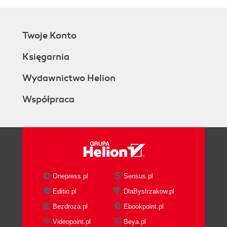
Twoje Konto
Księgarnia
Wydawnictwo Helion
Współpraca
Onepress.pl
Sensus.pl
Editio.pl
DlaBystrzakow.pl
Bezdroza.pl
Ebookpoint.pl
Videopoint.pl
Beya.pl