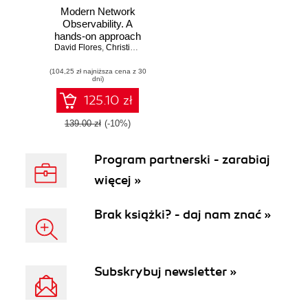
Modern Network
Observability. A
hands-on approach
David Flores
using open source
,
Christian Adell
,
Josh VanDeraa
,
Eric Chou
,
Damien Ga
tools such as
(104,25 zł najniższa cena z 30
Telegraf,
dni)
Prometheus, and
Grafana
125.10 zł
139.00 zł
(-10%)
Program partnerski - zarabiaj
więcej »
Brak książki? - daj nam znać »
Subskrybuj newsletter »