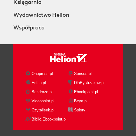
Księgarnia
Wydawnictwo Helion
Współpraca
Onepress.pl
Sensus.pl
Editio.pl
DlaBystrzakow.pl
Bezdroza.pl
Ebookpoint.pl
Videopoint.pl
Beya.pl
Czytalisek.pl
Sploty
Biblio.Ebookpoint.pl