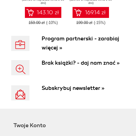
driven approach to
dni)
dni)
networking
143.10 zł
169.14 zł
159.00 zł
(-10%)
199.00 zł
(-15%)
Program partnerski - zarabiaj
więcej »
Brak książki? - daj nam znać »
Subskrybuj newsletter »
Twoje Konto