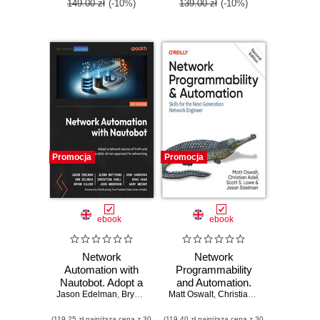
Edition
149.00 zł
(-10%)
139.00 zł
(-10%)
Promocja
Promocja
ebook
ebook
Network
Network
Automation with
Programmability
Nautobot. Adopt a
and Automation.
Jason Edelman
network source of
,
Bryan Culver
Matt Oswalt
,
Ken Celenza
2nd Edition
,
Christian Adell
,
Glenn Matthews
,
Scott S. L
,
Josh
truth and a data-
(119,25 zł najniższa cena z 30
(119,40 zł najniższa cena z 30