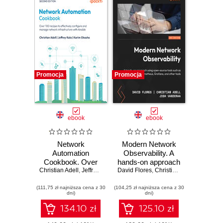
Promocja
Promocja
ebook
ebook
Network
Modern Network
Automation
Observability. A
Cookbook. Over
hands-on approach
Christian Adell
100 recipes to
,
Jeffrey Kala
,
Karim Okasha
David Flores
using open source
,
Christian Adell
,
Josh Van
effectively
tools such as
(111,75 zł najniższa cena z 30
configure and
(104,25 zł najniższa cena z 30
Telegraf,
dni)
dni)
manage network
Prometheus, and
infrastructure with
Grafana
134.10 zł
125.10 zł
Ansible - Second