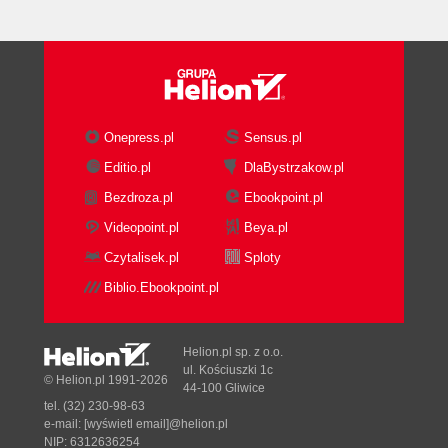
Onepress.pl
Sensus.pl
Editio.pl
DlaBystrzakow.pl
Bezdroza.pl
Ebookpoint.pl
Videopoint.pl
Beya.pl
Czytalisek.pl
Sploty
Biblio.Ebookpoint.pl
Helion.pl sp. z o.o.
ul. Kościuszki 1c
© Helion.pl 1991-2026
44-100 Gliwice
tel. (32) 230-98-63
e-mail:
[wyświetl email]@helion.pl
NIP: 6312636254