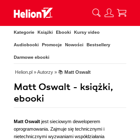
Kategorie
Książki
Ebooki
Kursy video
Audiobooki
Promocje
Nowości
Bestsellery
Darmowe ebooki
Helion.pl
» Autorzy
» 📚
Matt Oswalt
Matt Oswalt - książki,
ebooki
Matt Oswalt
jest sieciowym deweloperem
oprogramowania. Zajmuje się technicznymi i
nietechnicznymi wyzwaniami współdziałania