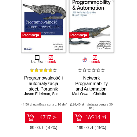
Promocja
Promocja
książka
ebook
ebook
Programowalność i
Network
automatyzacja
Programmability
sieci. Poradnik
and Automation.
Jason Edelman
inżyniera sieci
,
Scott S. Lowe
Matt Oswalt
,
Matt Oswalt
2nd Edition
,
Christian Adell
,
Scott S. L
następnej generacji
(44,50 zł najniższa cena z 30 dni)
(119,40 zł najniższa cena z 30
dni)
47.17 zł
169.14 zł
89.00zł
(-47%)
199.00 zł
(-15%)