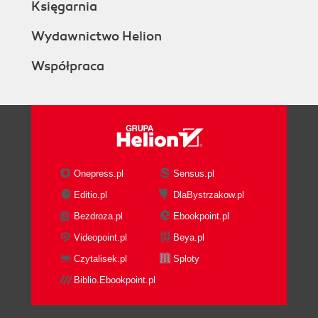
Księgarnia
Wydawnictwo Helion
Współpraca
Onepress.pl
Sensus.pl
Editio.pl
DlaBystrzakow.pl
Bezdroza.pl
Ebookpoint.pl
Videopoint.pl
Beya.pl
Czytalisek.pl
Sploty
Biblio.Ebookpoint.pl