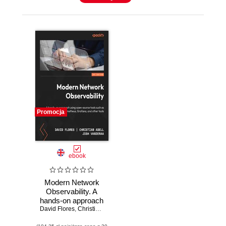
Promocja
ebook
Modern Network
Observability. A
hands-on approach
David Flores
using open source
,
Christian Adell
,
Josh VanDeraa
,
Eric Chou
,
Damien Ga
tools such as