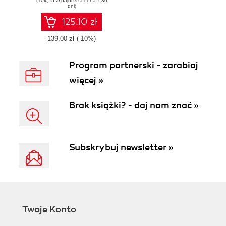
(104,25 zł najniższa cena z 30
Telegraf,
dni)
Prometheus, and
Grafana
125.10 zł
139.00 zł
(-10%)
Program partnerski - zarabiaj
więcej »
Brak książki? - daj nam znać »
Subskrybuj newsletter »
Twoje Konto