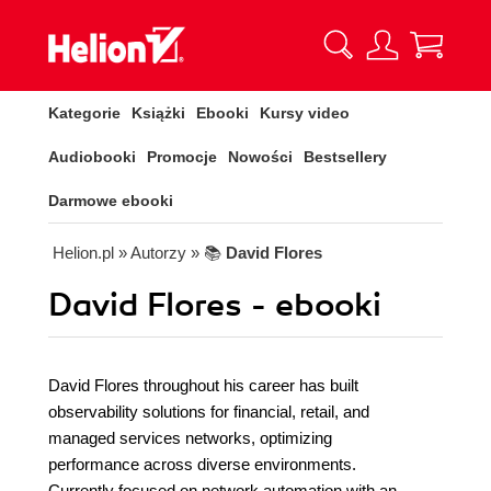
Kategorie
Książki
Ebooki
Kursy video
Audiobooki
Promocje
Nowości
Bestsellery
Darmowe ebooki
Helion.pl
» Autorzy
» 📚
David Flores
David Flores - ebooki
David Flores throughout his career has built
observability solutions for financial, retail, and
managed services networks, optimizing
performance across diverse environments.
Currently focused on network automation with an