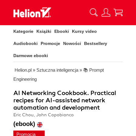
Kategorie
Książki
Ebooki
Kursy video
Audiobooki
Promocje
Nowości
Bestsellery
Darmowe ebooki
Helion.pl
»
Sztuczna inteligencja
»
📚 Prompt
Engineering
AI Networking Cookbook. Practical
recipes for AI-assisted network
automation and development
Eric Chou, John Capobianco
(ebook)
Promocja