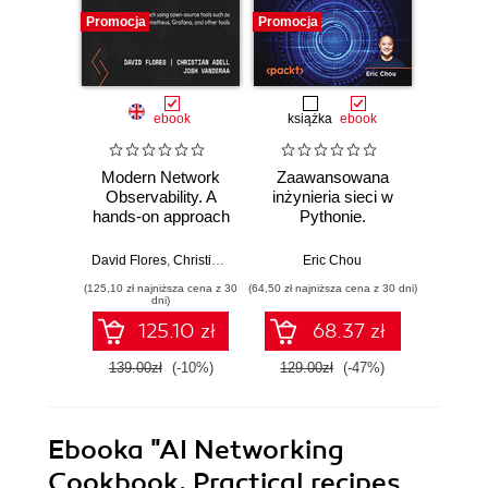
Promocja
Promocja
Promocj
ebook
książka
ebook
Modern Network
Zaawansowana
Pytho
Observability. A
inżynieria sieci w
Prog
hands-on approach
Pythonie.
Conqu
using open source
Automatyzacja,
ne
tools such as
monitorowanie i
challen
David Flores
,
Christian Adell
,
Josh VanDeraa
Eric Chou
,
Eric Chou
,
Damien G
Abhishe
Telegraf,
zarządzanie
power
(125,10 zł najniższa cena z 30
(64,50 zł najniższa cena z 30 dni)
(161,10 zł 
Prometheus, and
chmurą. Wydanie
la
dni)
Grafana
IV
125.10 zł
68.37 zł
139.00zł
(-10%)
129.00zł
(-47%)
179.0
Ebooka
"AI Networking
Cookbook. Practical recipes