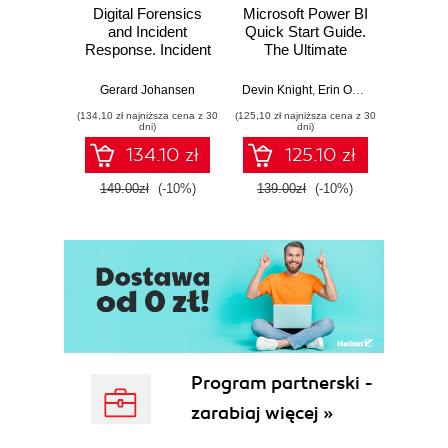
Digital Forensics
Microsoft Power BI
Pract
and Incident
Quick Start Guide.
Intel
Response. Incident
The Ultimate
Data-D
Response tools
Beginner's Guide
Hunti
and techniques for
to Power BI, Data
your c
Gerard Johansen
Devin Knight
,
Erin Ostrowsky
,
Mitchel
effective cyber
Storytelling, AI
effor
(134,10 zł najniższa cena z 30
(125,10 zł najniższa cena z 30
(116,10 zł 
threat response -
Tools, and
dete
dni)
dni)
Fourth Edition
Microsoft Fabric -
def
134.10 zł
125.10 zł
Fourth Edition
ATT&C
tool
149.00zł
(-10%)
139.00zł
(-10%)
129.0
E
Program partnerski -
zarabiaj więcej »