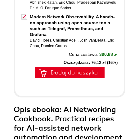
Abhishek Ratan
,
Eric Chou
,
Pradeeban Kathiravelu
,
Dr. M. O. Faruque Sarker
Modern Network Observability. A hands-
on approach using open source tools
such as Telegraf, Prometheus, and
Grafana
David Flores
,
Christian Adell
,
Josh VanDeraa
,
Eric
Chou
,
Damien Garros
Cena zestawu:
390.88 zł
Oszczędzasz: 76,12 zł (16%)
Dodaj do koszyka
Opis
ebooka
: AI Networking
Cookbook. Practical recipes
for AI-assisted network
automation and development