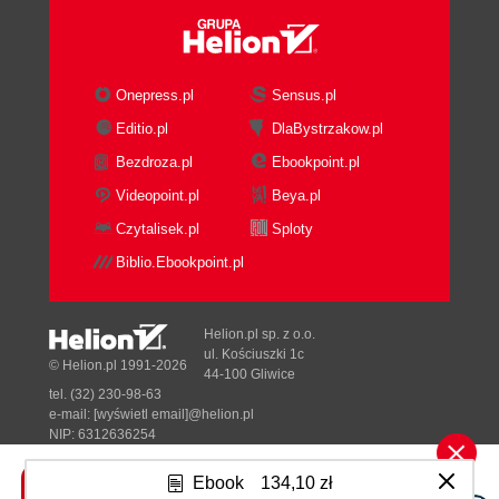
Onepress.pl
Sensus.pl
Editio.pl
DlaBystrzakow.pl
Bezdroza.pl
Ebookpoint.pl
Videopoint.pl
Beya.pl
Czytalisek.pl
Sploty
Biblio.Ebookpoint.pl
Helion.pl sp. z o.o.
ul. Kościuszki 1c
© Helion.pl 1991-2026
44-100 Gliwice
tel. (32) 230-98-63
e-mail:
[wyświetl email]@helion.pl
NIP: 6312636254
Regon: 241989027
Ebook
134,10 zł
Designed with ♥ by
Tonik.pl