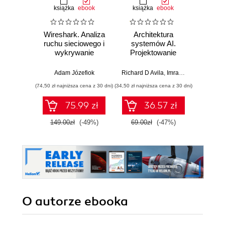
książka
ebook
książka
ebook
Wireshark. Analiza
Architektura
Wazuh.
ruchu sieciowego i
systemów AI.
Od in
wykrywanie
Projektowanie
pierws
włamań
skalowalnego i
niezawodnego
Adam Józefiok
Richard D Avila
,
Imran Ahmad
Adam
oprogramowania
(74,50 zł najniższa cena z 30 dni)
(34,50 zł najniższa cena z 30 dni)
75.99 zł
36.57 zł
1
149.00zł
(-49%)
69.00zł
(-47%)
O autorze
ebooka