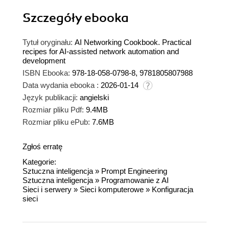
Szczegóły
ebooka
Tytuł oryginału:
AI Networking Cookbook. Practical
recipes for AI-assisted network automation and
development
ISBN Ebooka:
978-18-058-0798-8, 9781805807988
Data wydania ebooka :
2026-01-14
Język publikacji:
angielski
Rozmiar pliku Pdf:
9.4MB
Rozmiar pliku ePub:
7.6MB
Zgłoś erratę
Kategorie:
Sztuczna inteligencja
»
Prompt Engineering
Sztuczna inteligencja
»
Programowanie z AI
Sieci i serwery
»
Sieci komputerowe
»
Konfiguracja
sieci