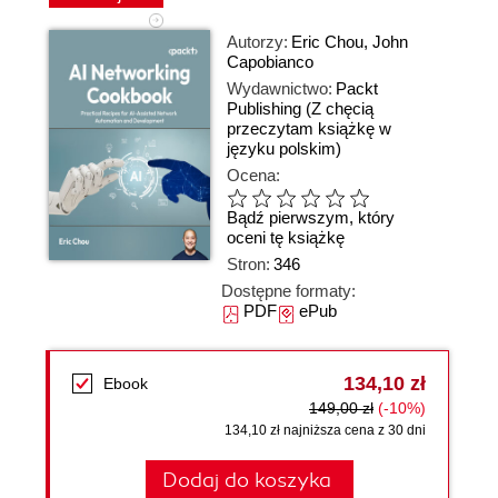
Autorzy:
Eric Chou
,
John
Capobianco
Wydawnictwo:
Packt
Publishing
(Z chęcią
przeczytam książkę w
języku polskim)
Ocena:
Bądź pierwszym, który
oceni tę książkę
Stron:
346
Dostępne formaty:
PDF
ePub
134,10 zł
Ebook
149,00 zł
(-10%)
134,10 zł najniższa cena z 30 dni
Dodaj do koszyka