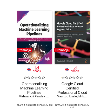
Promocja
Promocja
ebook
ebook
Operationalizing
Google Cloud
Machine Learning
Certified
Pipelines
Professional Cloud
Vishwajyoti Pandey
,
Shaleen Bengani
Maurizio Ipsale
Network Engineer
,
Mirko Gilioli
Guide. Design,
(36,90 zł najniższa cena z 30 dni)
(104,25 zł najniższa cena z 30
implement,
dni)