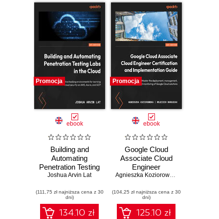
Promocja
Promocja
ebook
ebook
Building and
Google Cloud
Automating
Associate Cloud
Penetration Testing
Engineer
Labs in the Cloud.
Joshua Arvin Lat
Certification and
Agnieszka Koziorowska
,
Wojciech Mar
Set up cost-
Implementation
(111,75 zł najniższa cena z 30
effective hacking
(104,25 zł najniższa cena z 30
Guide. Master the
dni)
dni)
environments for
deployment,
learning cloud
management, and
134.10 zł
125.10 zł