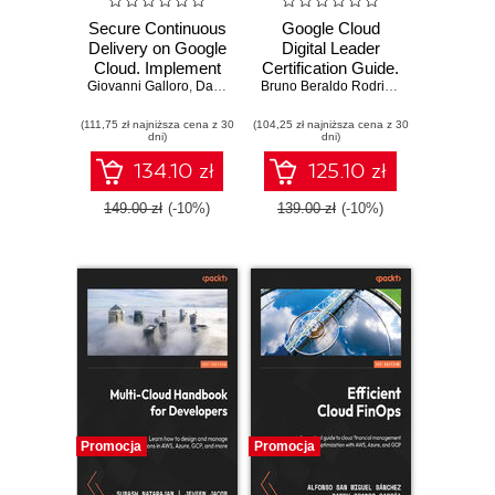
Secure Continuous
Google Cloud
Delivery on Google
Digital Leader
Cloud. Implement
Certification Guide.
Giovanni Galloro
an automated and
,
David Dorbin
A comprehensive
,
Richard Seroter
,
Nathaniel Avery
Bruno Beraldo Rodrigues
secure software
study guide to
(111,75 zł najniższa cena z 30
delivery pipeline on
(104,25 zł najniższa cena z 30
Google Cloud
dni)
dni)
Google Cloud
concepts and
using native
technologies
134.10 zł
125.10 zł
services
149.00 zł
(-10%)
139.00 zł
(-10%)
Promocja
Promocja