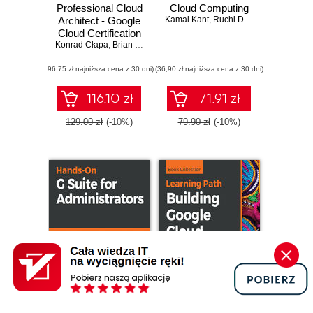
Professional Cloud
Cloud Computing
Architect - Google
Kamal Kant
,
Ruchi Doshi
,
Temitayo Fa
Cloud Certification
Konrad Cłapa
Guide. A handy
,
Brian Gerrard
guide to designing,
(96,75 zł najniższa cena z 30 dni)
developing, and
(36,90 zł najniższa cena z 30 dni)
managing
enterprise-grade
116.10 zł
71.91 zł
GCP cloud
solutions
129.00 zł
(-10%)
79.90 zł
(-10%)
Promocja
Promocja