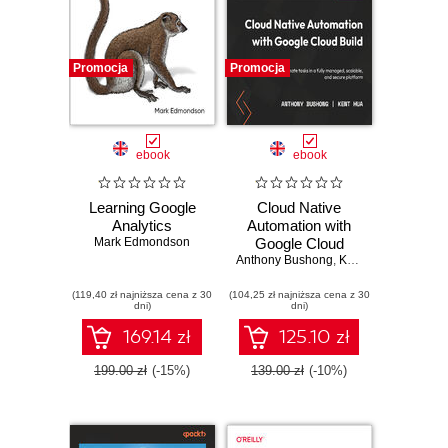
Promocja
Promocja
ebook
ebook
Learning Google
Cloud Native
Analytics
Automation with
Mark Edmondson
Google Cloud
Anthony Bushong
Build. Easily
,
Kent Hua
automate tasks in
(119,40 zł najniższa cena z 30
(104,25 zł najniższa cena z 30
a fully managed,
dni)
dni)
scalable, and
secure platform
169.14 zł
125.10 zł
199.00 zł
(-15%)
139.00 zł
(-10%)