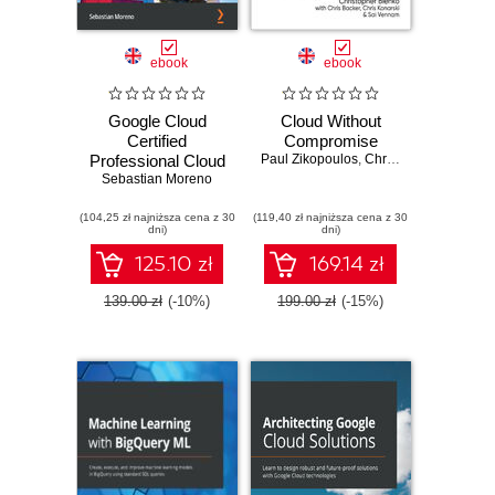
ebook
ebook
Google Cloud
Cloud Without
Certified
Compromise
Professional Cloud
Paul Zikopoulos
,
Christopher Bienko
,
C
Developer Exam
Sebastian Moreno
Guide. Modernize
(104,25 zł najniższa cena z 30
your applications
(119,40 zł najniższa cena z 30
dni)
dni)
using cloud-native
services and best
125.10 zł
169.14 zł
practices
139.00 zł
(-10%)
199.00 zł
(-15%)