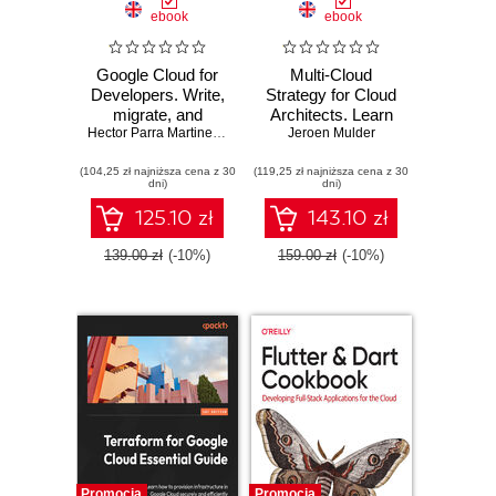
ebook
ebook
Google Cloud for
Multi-Cloud
Developers. Write,
Strategy for Cloud
migrate, and
Architects. Learn
extend your code
Hector Parra Martinez
,
Isaac Hernández Vargas
how to adopt and
Jeroen Mulder
by leveraging
manage public
(104,25 zł najniższa cena z 30
Google Cloud
(119,25 zł najniższa cena z 30
clouds by
dni)
dni)
leveraging
BaseOps, FinOps,
125.10 zł
143.10 zł
and DevSecOps -
Second Edition
139.00 zł
(-10%)
159.00 zł
(-10%)
Promocja
Promocja