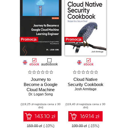
Promocja
Promocja
ebook
audiobook
ebook
Journey to
Cloud Native
Become a Google
Security Cookbook
Cloud Machine
Josh Armitage
Learning Engineer.
Dr. Logan Song
Build the mind and
(119,25 zł najniższa cena z 30
hand of a Google
(119,40 zł najniższa cena z 30
dni)
dni)
Certified ML
professional
143.10 zł
169.14 zł
159.00 zł
(-10%)
199.00 zł
(-15%)