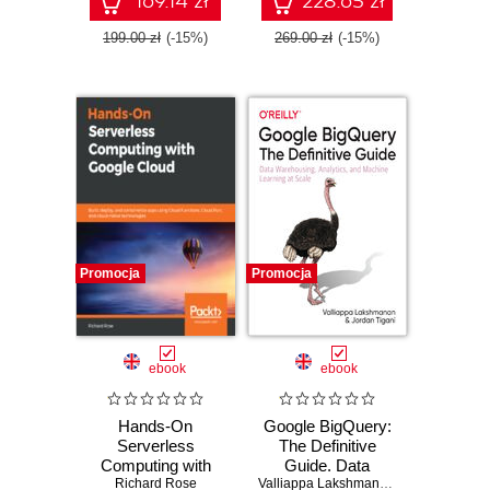
169.14 zł
228.65 zł
199.00 zł
(-15%)
269.00 zł
(-15%)
Promocja
Promocja
ebook
ebook
Hands-On
Google BigQuery:
Serverless
The Definitive
Computing with
Guide. Data
Google Cloud.
Richard Rose
Warehousing,
Valliappa Lakshmanan
,
Jordan Tigani