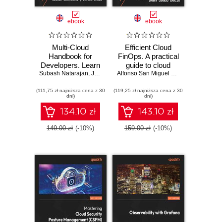
ebook
ebook
Multi-Cloud
Efficient Cloud
Handbook for
FinOps. A practical
Developers. Learn
guide to cloud
Subash Natarajan
how to design and
,
Jeveen Jacob
financial
Alfonso San Miguel Sánchez
,
Danny O
manage cloud-
management and
(111,75 zł najniższa cena z 30
native applications
(119,25 zł najniższa cena z 30
optimization with
dni)
dni)
in AWS, Azure,
AWS, Azure, and
GCP, and more
GCP
134.10 zł
143.10 zł
149.00 zł
(-10%)
159.00 zł
(-10%)