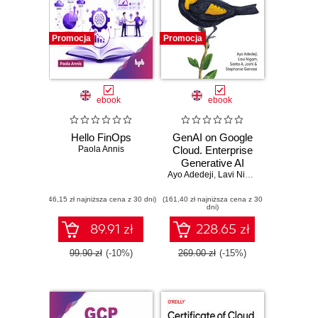
Promocja
Promocja
ebook
ebook
Hello FinOps
GenAI on Google
Paola Annis
Cloud. Enterprise
Generative AI
Ayo Adedeji
Systems and
,
Lavi Nigam
,
Sarita Joshi
Agents
(46,15 zł najniższa cena z 30 dni)
(161,40 zł najniższa cena z 30
dni)
89.91 zł
228.65 zł
99.90 zł
(-10%)
269.00 zł
(-15%)