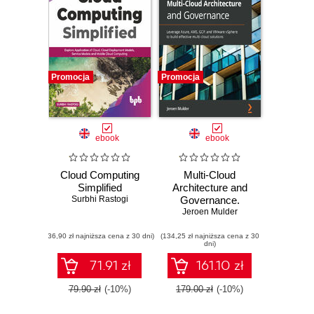
Promocja
Promocja
ebook
ebook
Cloud Computing
Multi-Cloud
Simplified
Architecture and
Surbhi Rastogi
Governance.
Leverage Azure,
Jeroen Mulder
AWS, GCP, and
(36,90 zł najniższa cena z 30 dni)
(134,25 zł najniższa cena z 30
VMware vSphere
dni)
to build effective
multi-cloud
71.91 zł
161.10 zł
solutions
79.90 zł
(-10%)
179.00 zł
(-10%)