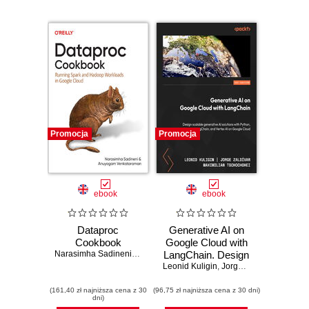
Promocja
Promocja
ebook
ebook
Dataproc
Generative AI on
Cookbook
Google Cloud with
Narasimha Sadineni
,
Anuyogam Venkataraman
LangChain. Design
scalable generative
Leonid Kuligin
,
Jorge Zaldívar
,
Maximil
AI solutions with
(161,40 zł najniższa cena z 30
(96,75 zł najniższa cena z 30 dni)
Python,
dni)
LangChain, and