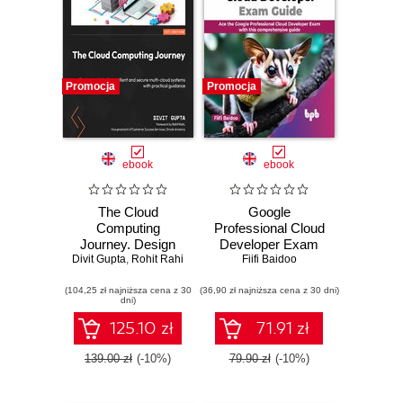
Promocja
Promocja
ebook
ebook
The Cloud
Google
Computing
Professional Cloud
Journey. Design
Developer Exam
and deploy resilient
Divit Gupta
,
Rohit Rahi
Fiifi Baidoo
Guide
and secure multi-
(104,25 zł najniższa cena z 30
cloud systems with
(36,90 zł najniższa cena z 30 dni)
dni)
practical guidance
125.10 zł
71.91 zł
139.00 zł
(-10%)
79.90 zł
(-10%)