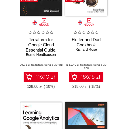
ebook
ebook
Terraform for
Flutter and Dart
Google Cloud
Cookbook
Essential Guide.
Richard Rose
Bernd Nordhausen
Learn how to
provision
(96,75 zł najniższa cena z 30 dni)
infrastructure in
(131,40 zł najniższa cena z 30
dni)
Google Cloud
securely and
116.10 zł
186.15 zł
efficiently
129.00 zł
(-10%)
219.00 zł
(-15%)