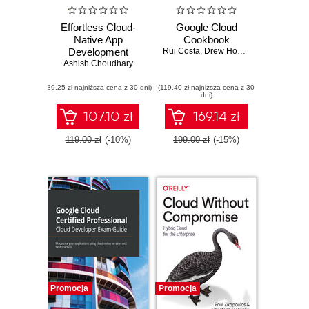
Effortless Cloud-
Google Cloud
Native App
Cookbook
Development
Rui Costa
,
Drew Hodun
Ashish Choudhary
Using Skaffold.
Simplify the
(89,25 zł najniższa cena z 30 dni)
development and
(119,40 zł najniższa cena z 30
dni)
deployment of
cloud-native Spring
107.10 zł
169.14 zł
Boot applications
on Kubernetes with
119.00 zł
(-10%)
199.00 zł
(-15%)
Skaffold
Promocja
Promocja