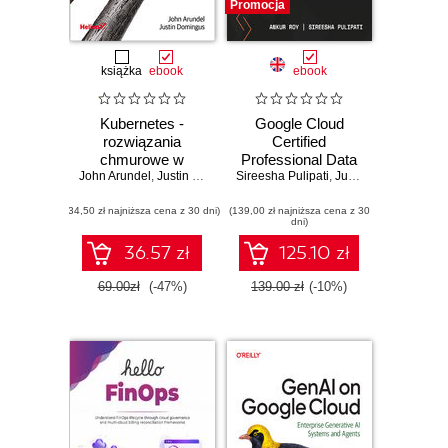
Promocja
książka
ebook
ebook
Kubernetes -
Google Cloud
rozwiązania
Certified
chmurowe w
Professional Data
John Arundel
świecie DevOps.
,
Justin Domingus
Sireesha Pulipati
Engineer
,
Juan Carlos Escalante Soto
Tworzenie,
Certification Guide.
(34,50 zł najniższa cena z 30 dni)
wdrażanie i
(139,00 zł najniższa cena z 30
Get certified and
dni)
skalowanie
develop expert-
nowoczesnych
level data
36.57 zł
125.10 zł
aplikacji
engineering skills
chmurowych
with Google Cloud
69.00zł
(-47%)
139.00 zł
(-10%)
Platform