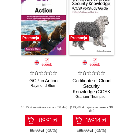
Promocja
Promocja
ebook
ebook
GCP in Action
Certificate of Cloud
Raymond Blum
Security
Knowledge (CCSK
v5) Study Guide.
Graham Thompson
In-Depth Guidance
(46,15 zł najniższa cena z 30 dni)
(119,40 zł najniższa cena z 30
and Practice
dni)
89.91 zł
169.14 zł
99.90 zł
(-10%)
199.00 zł
(-15%)