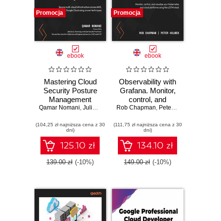
Promocja
Promocja
ebook
ebook
Mastering Cloud
Observability with
Security Posture
Grafana. Monitor,
Management
control, and
Qamar Nomani
(CSPM). Secure
,
Julie Davila
,
Rob Chapman
Rehman Khan
visualize your
,
Peter Holmes
multi-cloud
Kubernetes and
(104,25 zł najniższa cena z 30
infrastructure
(111,75 zł najniższa cena z 30
cloud platforms
dni)
dni)
across AWS,
using the LGTM
Azure, and Google
stack
125.10 zł
134.10 zł
Cloud using proven
techniques
139.00 zł
(-10%)
149.00 zł
(-10%)