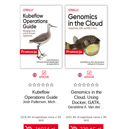
Promocja
Promocja
ebook
ebook
Kubeflow
Genomics in the
Operations Guide
Cloud. Using
Josh Patterson
,
Michael Katzenellenbogen
Docker, GATK,
,
Austin Harris
and WDL in Terra
Geraldine A. Van der Auwera
,
Brian D.
(119,40 zł najniższa cena z 30
(161,40 zł najniższa cena z 30
dni)
dni)