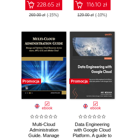
Vertex AI on
228.65 zł
116.10 zł
Google Cloud
269.00 zł
(-15%)
129.00 zł
(-10%)
Promocja
Promocja
ebook
ebook
Multi-Cloud
Data Engineering
Administration
with Google Cloud
Guide. Manage
Platform. A guide to