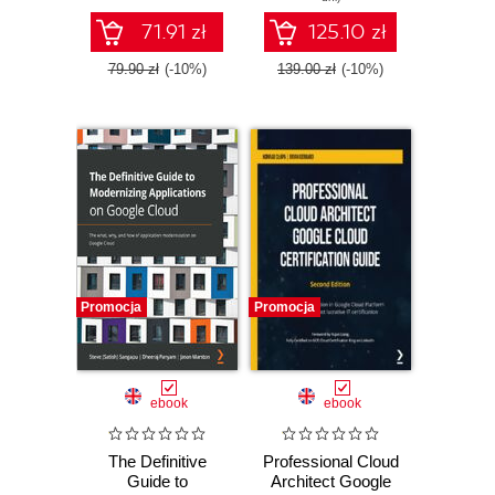
manage, and
secure a network
71.91 zł
125.10 zł
architecture in
Google Cloud
79.90 zł
(-10%)
139.00 zł
(-10%)
Promocja
Promocja
ebook
ebook
The Definitive
Professional Cloud
Guide to
Architect Google