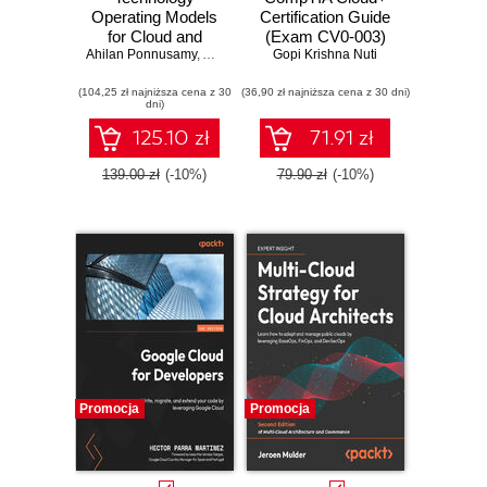
Operating Models
Certification Guide
for Cloud and
(Exam CV0-003)
Ahilan Ponnusamy
Edge. Create your
,
Andreas Spanner
Gopi Krishna Nuti
purpose-built
(104,25 zł najniższa cena z 30
distributed
(36,90 zł najniższa cena z 30 dni)
dni)
operating model for
public, hybrid,
125.10 zł
71.91 zł
multicloud, and
edge
139.00 zł
(-10%)
79.90 zł
(-10%)
Promocja
Promocja