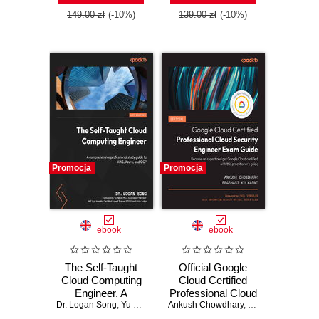
security on AWS,
monitoring of
Azure, and GCP
Google Cloud
149.00 zł
(-10%)
139.00 zł
(-10%)
solutions
Promocja
Promocja
ebook
ebook
The Self-Taught
Official Google
Cloud Computing
Cloud Certified
Engineer. A
Professional Cloud
Dr. Logan Song
comprehensive
,
Yu Meng
Ankush Chowdhary
Security Engineer
,
Prashant Kulkarni
professional study
Exam Guide.