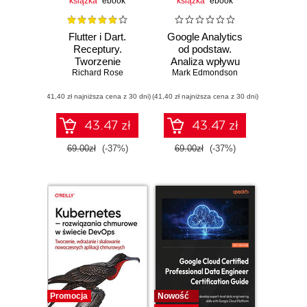
książka
ebook
książka
ebook
Flutter i Dart.
Google Analytics
Receptury.
od podstaw.
Tworzenie
Analiza wpływu
chmurowych
Richard Rose
Mark Edmondson
biznesowego i
aplikacji full stack
wyznaczanie
(41,40 zł najniższa cena z 30 dni)
(41,40 zł najniższa cena z 30 dni)
trendów
43.47 zł
43.47 zł
69.00zł
(-37%)
69.00zł
(-37%)
Promocja
Nowość