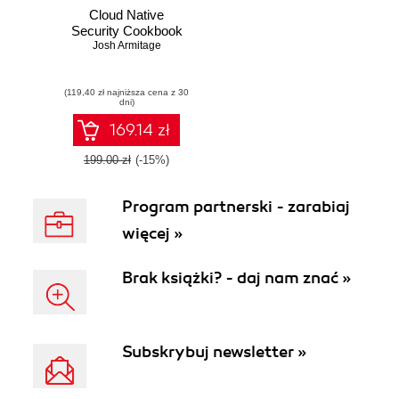
Cloud Native
Security Cookbook
Josh Armitage
(119,40 zł najniższa cena z 30
dni)
169.14 zł
199.00 zł
(-15%)
Program partnerski - zarabiaj
więcej »
Brak książki? - daj nam znać »
Subskrybuj newsletter »