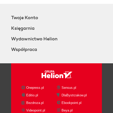
Twoje Konto
Księgarnia
Wydawnictwo Helion
Współpraca
Onepress.pl
Sensus.pl
Editio.pl
DlaBystrzakow.pl
Bezdroza.pl
Ebookpoint.pl
Videopoint.pl
Beya.pl