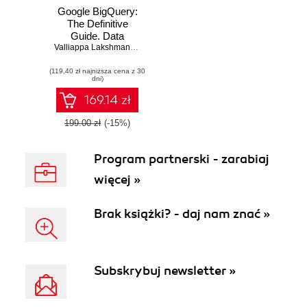
Google BigQuery:
The Definitive
Guide. Data
Warehousing,
Valliappa Lakshmanan
,
Jordan Tigani
Analytics, and
(119,40 zł najniższa cena z 30
Machine Learning
dni)
at Scale
169.14 zł
199.00 zł
(-15%)
Program partnerski - zarabiaj
więcej »
Brak książki? - daj nam znać »
Subskrybuj newsletter »