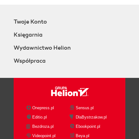
Twoje Konto
Księgarnia
Wydawnictwo Helion
Współpraca
Onepress.pl
Sensus.pl
Editio.pl
DlaBystrzakow.pl
Bezdroza.pl
Ebookpoint.pl
Videopoint.pl
Beya.pl