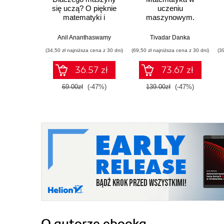
się uczą? O pięknie
uczeniu
matematyki i
maszynowym.
działaniu
Opanuj algebrę
współczesnej
liniową, rachunek
Anil Ananthaswamy
Tivadar Danka
sztucznej inteligencji
różniczkowy i
(34,50 zł najniższa cena z 30 dni)
(69,50 zł najniższa cena z 30 dni)
(3
całkowy oraz
rachunek
36.57 zł
73.67 zł
prawdopodobieństwa
69.00zł
(-47%)
139.00zł
(-47%)
O autorze
ebooka