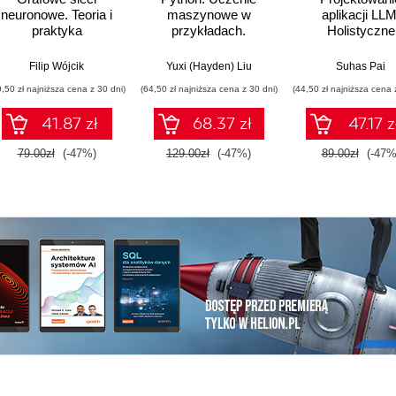
neuronowe. Teoria i
maszynowe w
aplikacji LLM
praktyka
przykładach.
Holistyczne
Najlepsze praktyki w
podejście do du
realnych
modeli języko
Filip Wójcik
Yuxi (Hayden) Liu
Suhas Pai
zastosowaniach.
9,50 zł najniższa cena z 30 dni)
(64,50 zł najniższa cena z 30 dni)
(44,50 zł najniższa cena 
Wydanie IV
41.87 zł
68.37 zł
47.17 z
79.00zł
(-47%)
129.00zł
(-47%)
89.00zł
(-47%