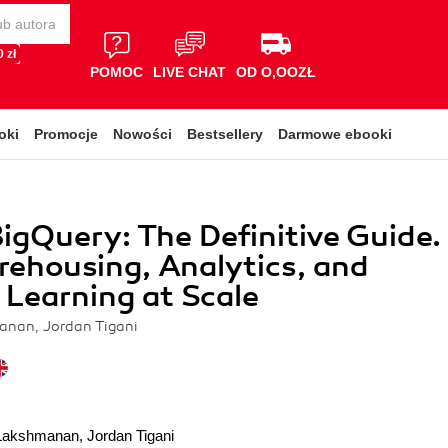
 zł
POMOC
LIVE CHAT
OD O,OOZŁ
oki
Promocje
Nowości
Bestsellery
Darmowe ebooki
igQuery: The Definitive Guide.
ehousing, Analytics, and
Learning at Scale
anan, Jordan Tigani
 Lakshmanan
,
Jordan Tigani