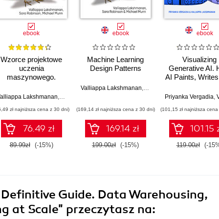
ebook
ebook
ebook
Wzorce projektowe
Machine Learning
Visualizing
uczenia
Design Patterns
Generative AI.
maszynowego.
AI Paints, Writes
Rozwiązania
Assists
Valliappa Lakshmanan
,
Sara Robinson
,
Michael M
typowych problemów
örner
alliappa Lakshmanan
,
Ryan Gillard
,
Sara Robinson
,
Michael Munn
Priyanka Vergadia
,
Vall
dotyczących
6,49 zł najniższa cena z 30 dni)
(169,14 zł najniższa cena z 30 dni)
(101,15 zł najniższa cena 
przygotowania
danych,
76.49 zł
169.14 zł
101.15 
konstruowania modeli
i MLOps
89.99zł
(-15%)
199.00zł
(-15%)
119.00zł
(-15
Definitive Guide. Data Warehousing,
ng at Scale"
przeczytasz na: