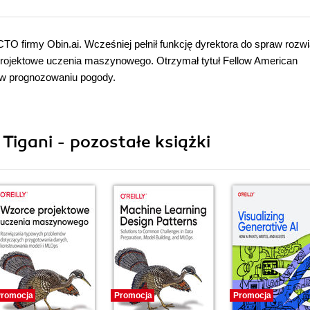
CTO firmy Obin.ai. Wcześniej pełnił funkcję dyrektora do spraw rozw
projektowe uczenia maszynowego. Otrzymał tytuł Fellow American
L w prognozowaniu pogody.
igani - pozostałe książki
romocja
Promocja
Promocja