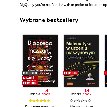
BigQuery you’re not familiar with or prefer to focus on sp
Wybrane bestsellery
Bestseller
Promocja
P
Nowość
Promocja
książka
ebook
książka
ebook
Dlaczego maszyny
Matematyka w