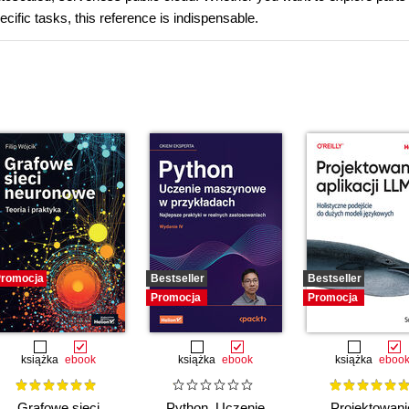
ecific tasks, this reference is indispensable.
romocja
Bestseller
Bestseller
Promocja
Promocja
książka
ebook
książka
ebook
książka
eboo
Grafowe sieci
Python. Uczenie
Projektowani