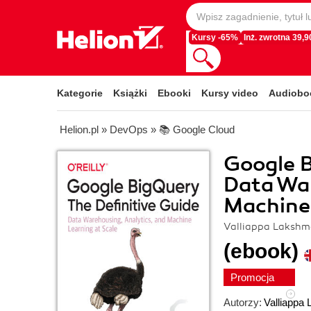
Kursy -65%
Inż. zwrotna 39,90
Kategorie
Książki
Ebooki
Kursy video
Audiobo
Helion.pl
»
DevOps
»
📚 Google Cloud
Google B
Data War
Machine 
Valliappa Lakshm
(ebook)
Promocja
Autorzy:
Valliappa