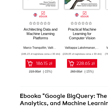
ebook
ebook
Architecting Data and
Practical Machine
Machine Learning
Learning for
Platforms
Computer Vision
Marco Tranquillin
,
Valliappa Lakshmanan
Valliappa Lakshmanan
,
Firat Tekiner
,
Martin G
V
(186,15 zł najniższa cena z 30 dni)
(228,65 zł najniższa cena z 30 dni)
(7
186.15 zł
228.65 zł
219.00zł
(-15%)
269.00zł
(-15%)
Ebooka
"Google BigQuery: The 
Analytics, and Machine Learni