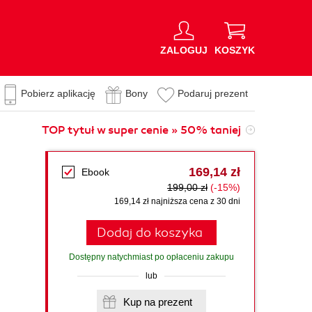
ZALOGUJ
KOSZYK
Pobierz aplikację
Bony
Podaruj prezent
TOP tytuł w super cenie » 50% taniej
169,14 zł
Ebook
199,00 zł
(-15%)
169,14 zł najniższa cena z 30 dni
Dodaj do koszyka
Dostępny natychmiast po opłaceniu zakupu
lub
Kup na prezent