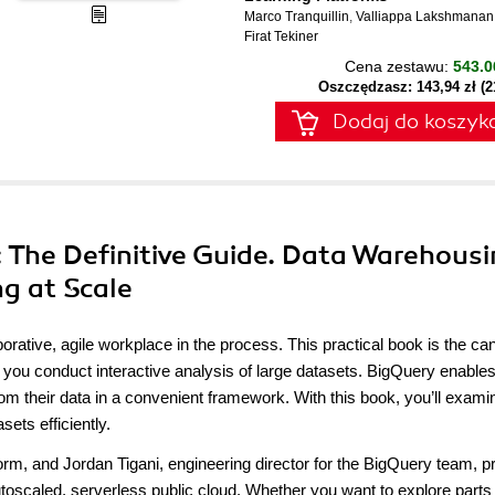
Marco Tranquillin
,
Valliappa Lakshmanan
Firat Tekiner
Cena zestawu:
543.0
Oszczędzasz: 143,94 zł (
Dodaj do koszyk
 The Definitive Guide. Data Warehousi
g at Scale
orative, agile workplace in the process. This practical book is the ca
 you conduct interactive analysis of large datasets. BigQuery enable
 from their data in a convenient framework. With this book, you’ll exam
sets efficiently.
rm, and Jordan Tigani, engineering director for the BigQuery team, p
toscaled, serverless public cloud. Whether you want to explore parts 