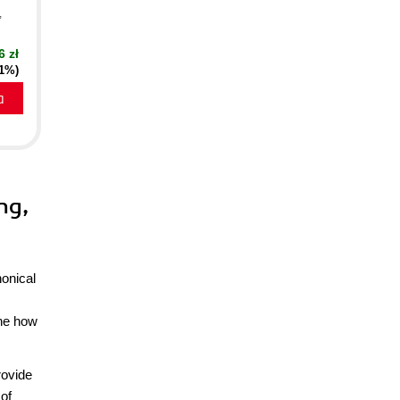
,
6 zł
21%)
a
ng,
nonical
s
ine how
rovide
of