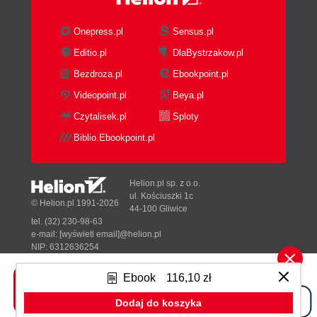
Onepress.pl
Sensus.pl
Editio.pl
DlaBystrzakow.pl
Bezdroza.pl
Ebookpoint.pl
Videopoint.pl
Beya.pl
Czytalisek.pl
Sploty
Biblio.Ebookpoint.pl
Helion.pl sp. z o.o.
ul. Kościuszki 1c
© Helion.pl 1991-2026
44-100 Gliwice
tel. (32) 230-98-63
e-mail:
[wyświetl email]@helion.pl
NIP: 6312636254
Regon: 241989027
Ebook
116,10 zł
Designed with ♥ by
Tonik.pl
Dodaj do koszyka