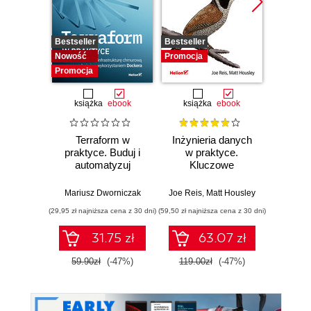
Bestseller
Bestseller
Promocj
Nowość
Promocja
Promocja
książka
ebook
książka
ebook
ksią
Terraform w
Inżynieria danych
Kub
praktyce. Buduj i
w praktyce.
Tw
automatyzuj
Kluczowe
niez
infrastrukturę
koncepcje i
sy
chmurową oraz
najlepsze
rozp
Mariusz Dworniczak
Joe Reis
,
Matt Housley
Brendan
zarządzaj nią z
technologie
Wyd
(29,95 zł najniższa cena z 30 dni)
(59,50 zł najniższa cena z 30 dni)
(34,50 zł naj
wykorzystaniem
Dockera
31.75 zł
63.07 zł
59.90zł
(-47%)
119.00zł
(-47%)
69.0