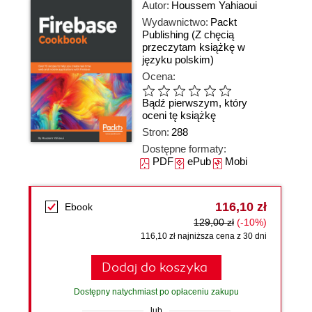
Autor:
Houssem Yahiaoui
Wydawnictwo:
Packt
Publishing
(Z chęcią
przeczytam książkę w
języku polskim)
Ocena:
Bądź pierwszym, który
oceni tę książkę
Stron:
288
Dostępne formaty:
PDF
ePub
Mobi
116,10 zł
Ebook
129,00 zł
(-10%)
116,10 zł najniższa cena z 30 dni
Dodaj do koszyka
Dostępny natychmiast po opłaceniu zakupu
lub