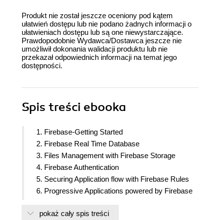
Produkt nie został jeszcze oceniony pod kątem
ułatwień dostępu lub nie podano żadnych informacji o
ułatwieniach dostępu lub są one niewystarczające.
Prawdopodobnie Wydawca/Dostawca jeszcze nie
umożliwił dokonania walidacji produktu lub nie
przekazał odpowiednich informacji na temat jego
dostępności.
Spis treści
ebooka
1. Firebase-Getting Started
2. Firebase Real Time Database
3. Files Management with Firebase Storage
4. Firebase Authentication
5. Securing Application flow with Firebase Rules
6. Progressive Applications powered by Firebase
7. Firebase Admin SDK
pokaż cały spis treści
8. Extend Firebase with Cloud Functions