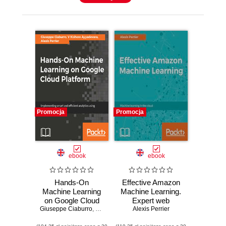
Promocja
Promocja
ebook
ebook
Hands-On
Effective Amazon
Machine Learning
Machine Learning.
on Google Cloud
Expert web
Giuseppe Ciaburro
Platform.
,
V Kishore Ayyadevara
services for
Alexis Perrier
,
Alexis Perrier
,
Bryan Fry
,
Implementing
machine learning