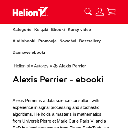
Kategorie
Książki
Ebooki
Kursy video
Audiobooki
Promocje
Nowości
Bestsellery
Darmowe ebooki
Helion.pl
» Autorzy
» 📚
Alexis Perrier
Alexis Perrier - ebooki
Alexis Perrier is a data science consultant with
experience in signal processing and stochastic
algorithms. He holds a master's in mathematics
from Universit Pierre et Marie Curie Paris VI and a
PhD in signal processing from Tlcom ParisTech. He