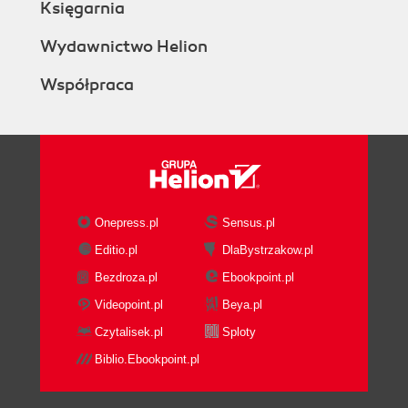
Księgarnia
Wydawnictwo Helion
Współpraca
Onepress.pl
Sensus.pl
Editio.pl
DlaBystrzakow.pl
Bezdroza.pl
Ebookpoint.pl
Videopoint.pl
Beya.pl
Czytalisek.pl
Sploty
Biblio.Ebookpoint.pl