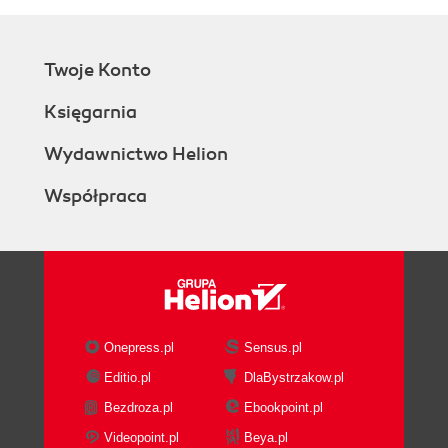
Twoje Konto
Księgarnia
Wydawnictwo Helion
Współpraca
Onepress.pl
Sensus.pl
Editio.pl
DlaBystrzakow.pl
Bezdroza.pl
Ebookpoint.pl
Videopoint.pl
Beya.pl