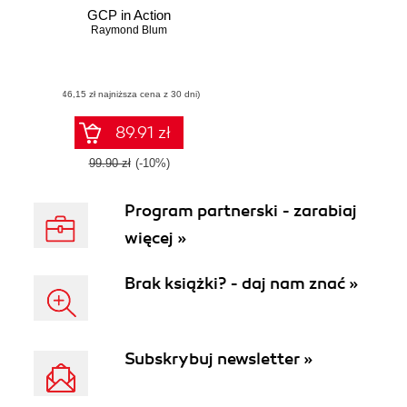
GCP in Action
Raymond Blum
(46,15 zł najniższa cena z 30 dni)
89.91 zł
99.90 zł
(-10%)
Program partnerski - zarabiaj
więcej »
Brak książki? - daj nam znać »
Subskrybuj newsletter »