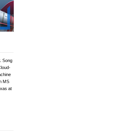
r. Song
Cloud-
achine
 an MS
exas at