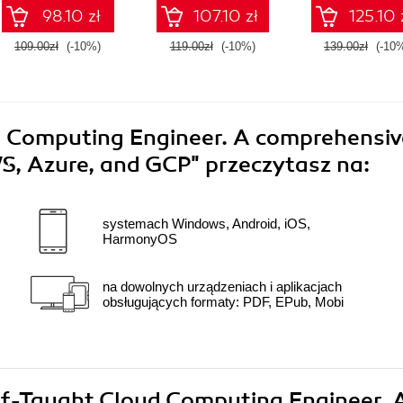
and Angular Signals -
Python
98.10 zł
107.10 zł
125.10 
Second Edition
109.00zł
(-10%)
119.00zł
(-10%)
139.00zł
(-10
d Computing Engineer. A comprehensiv
WS, Azure, and GCP"
przeczytasz na:
systemach Windows, Android, iOS,
HarmonyOS
na dowolnych urządzeniach i aplikacjach
obsługujących formaty: PDF, EPub, Mobi
elf-Taught Cloud Computing Engineer. 