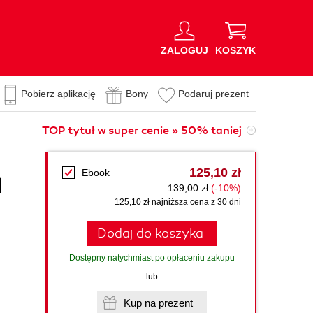
ZALOGUJ
KOSZYK
Pobierz aplikację
Bony
Podaruj prezent
TOP tytuł w super cenie » 50% taniej
125,10 zł
Ebook
l
139,00 zł
(-10%)
125,10 zł najniższa cena z 30 dni
Dodaj do koszyka
Dostępny natychmiast po opłaceniu zakupu
lub
Kup na prezent