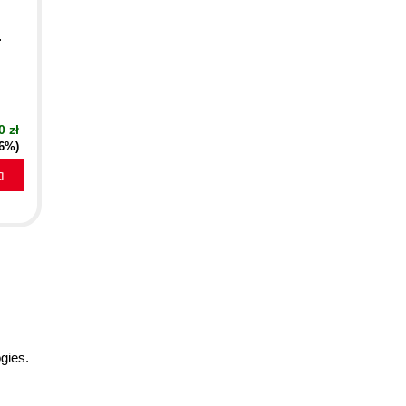
.
0 zł
16%)
a
gies.