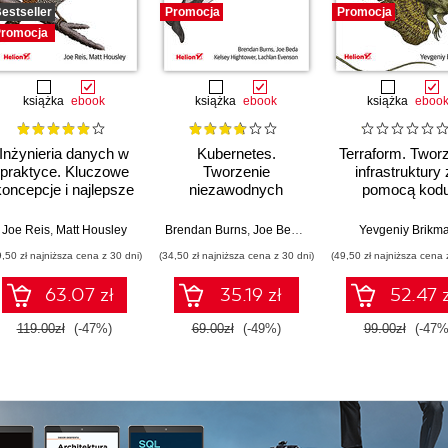
estseller
Promocja
Promocja
romocja
książka
ebook
książka
ebook
książka
eboo
Inżynieria danych w
Kubernetes.
Terraform. Twor
praktyce. Kluczowe
Tworzenie
infrastruktury
koncepcje i najlepsze
niezawodnych
pomocą kodu
technologie
systemów
Wydanie III
rozproszonych.
Joe Reis
,
Matt Housley
Brendan Burns
,
Joe Beda
,
Kelsey Hightower
Yevgeniy Brikm
,
Lachl
Wydanie III
9,50 zł najniższa cena z 30 dni)
(34,50 zł najniższa cena z 30 dni)
(49,50 zł najniższa cena 
63.07 zł
35.19 zł
52.47 z
119.00zł
(-47%)
69.00zł
(-49%)
99.00zł
(-47%