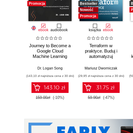
Promocja
Bestseller
B
Nowość
P
Promocja
ebook
audiobook
książka
ebook
Journey to Become a
Terraform w
Google Cloud
praktyce. Buduj i
Machine Learning
automatyzuj
Engineer. Build the
infrastrukturę
mind and hand of a
chmurową oraz
Dr. Logan Song
Mariusz Dworniczak
Google Certified ML
zarządzaj nią z
(143,10 zł najniższa cena z 30 dni)
(29,95 zł najniższa cena z 30 dni)
(5
professional
wykorzystaniem
Dockera
143.10 zł
31.75 zł
159.00zł
(-10%)
59.90zł
(-47%)