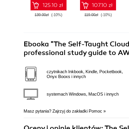
animations
125.10 zł
107.10 zł
139.00zł
(-10%)
119.00zł
(-10%)
Ebooka
"The Self-Taught Clou
professional study guide to A
czytnikach Inkbook, Kindle, Pocketbook,
Onyx Booxs i innych
systemach Windows, MacOS i innych
Masz pytania? Zajrzyj do zakładki
Pomoc
»
Oceny i opinie klientów: The S