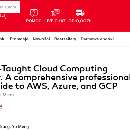
 zł
POMOC
LIVE CHAT
OD O,OOZŁ
oki
Promocje
Nowości
Bestsellery
Darmowe ebooki
f-Taught Cloud Computing
. A comprehensive professiona
ide to AWS, Azure, and GCP
Yu Meng
 Song
,
Yu Meng