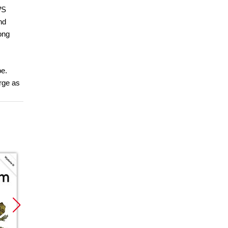
WS
nd
ong
pe.
rge as