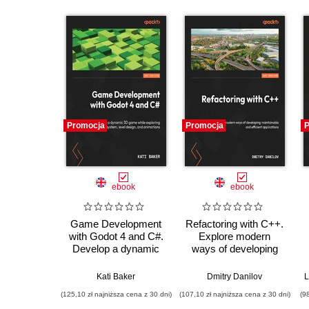
Promocja
Promocja
P
ebook
ebook
Game Development
Refactoring with C++.
with Godot 4 and C#.
Explore modern
Develop a dynamic
ways of developing
3D game while
maintainable and
exploring a robust
efficient applications
Kati Baker
Dmitry Danilov
L
node system, level
(125,10 zł najniższa cena z 30 dni)
(107,10 zł najniższa cena z 30 dni)
(9
design, and