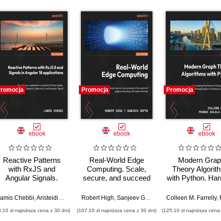
romocja
Promocja
Promocja
ebook
ebook
ebook
Reactive Patterns
Real-World Edge
Modern Grap
with RxJS and
Computing. Scale,
Theory Algorit
Angular Signals.
secure, and succeed
with Python. Ha
Elevate your Angular
in the realm of edge
the power of g
18 applications with
computing with Open
algorithms and r
amis Chebbi
,
Aristeidis Bampakos
Robert High
,
Sanjeev Gupta
Colleen M. Farrelly
,
Fra
RxJS Observables,
Horizon
world networ
8,10 zł najniższa cena z 30 dni)
(107,10 zł najniższa cena z 30 dni)
(125,10 zł najniższa cena 
subjects, operators,
applications us