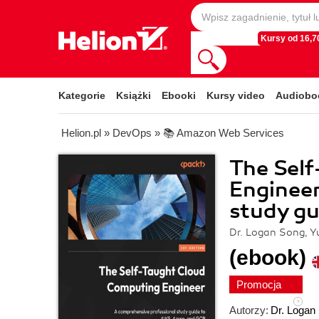
Kursy od 16,70
Kategorie
Książki
Ebooki
Kursy video
Audiobo
Helion.pl
»
DevOps
»
📚 Amazon Web Services
The Sel
Engineer
study gu
Dr. Logan Song, 
(ebook)
Promocja
Autorzy:
Dr. Logan