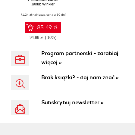
optimized, user-
Jakub Winkler
centric e-
(71,24 zł najniższa cena z 30 dni)
commerce sites
with tailored theme
design and
85.49 zł
enhanced
interactivity
94.99 zł
(-10%)
Program partnerski - zarabiaj
więcej »
Brak książki? - daj nam znać »
Subskrybuj newsletter »