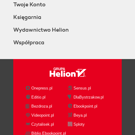
Twoje Konto
Księgarnia
Wydawnictwo Helion
Współpraca
Onepress.pl
Sensus.pl
Editio.pl
DlaBystrzakow.pl
Bezdroza.pl
Ebookpoint.pl
Videopoint.pl
Beya.pl
Czytalisek.pl
Sploty
Biblio.Ebookpoint.pl