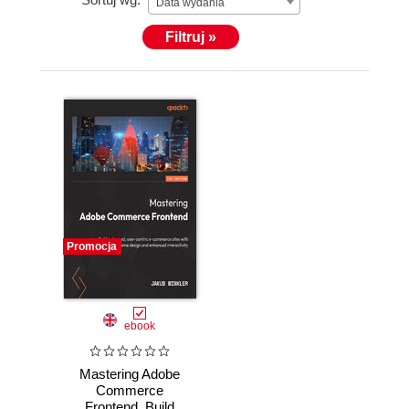
Data wydania
Filtruj »
Promocja
ebook
Mastering Adobe
Commerce
Frontend. Build