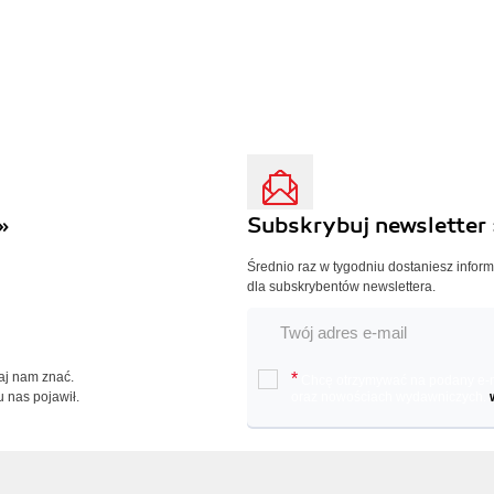
»
Subskrybuj newsletter 
Średnio raz w tygodniu dostaniesz infor
dla subskrybentów newslettera.
Daj nam znać.
*
Chcę otrzymywać na podany e-ma
u nas pojawił.
oraz nowościach wydawniczych.