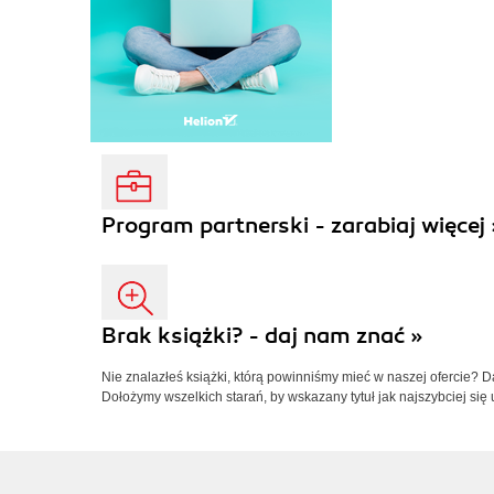
Program partnerski - zarabiaj więcej 
Brak książki? - daj nam znać »
Nie znalazłeś książki, którą powinniśmy mieć w naszej ofercie? 
Dołożymy wszelkich starań, by wskazany tytuł jak najszybciej się 