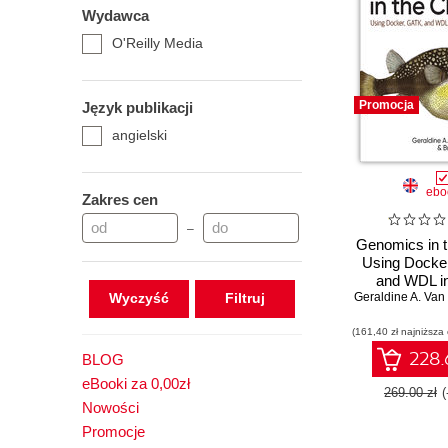
Wydawca
O'Reilly Media
Promocja
Język publikacji
angielski
ebo
Zakres cen
–
Genomics in t
Using Docke
and WDL in
Wyczyść
(161,40 zł najniższa
228.
BLOG
eBooki za 0,00zł
269.00 zł
Nowości
Promocje