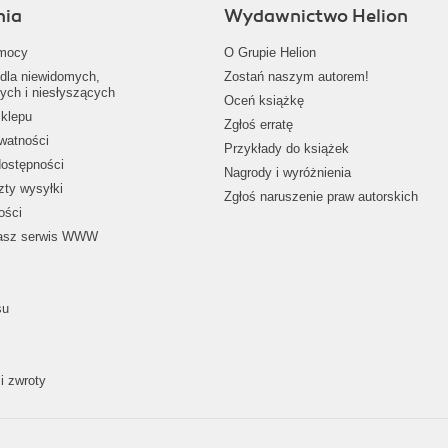
nia
Wydawnictwo Helion
mocy
O Grupie Helion
dla niewidomych,
Zostań naszym autorem!
ych i niesłyszących
Oceń książkę
klepu
Zgłoś erratę
ywatności
Przykłady do książek
dostępności
Nagrody i wyróżnienia
zty wysyłki
Zgłoś naruszenie praw autorskich
ości
nasz serwis WWW
su
i zwroty