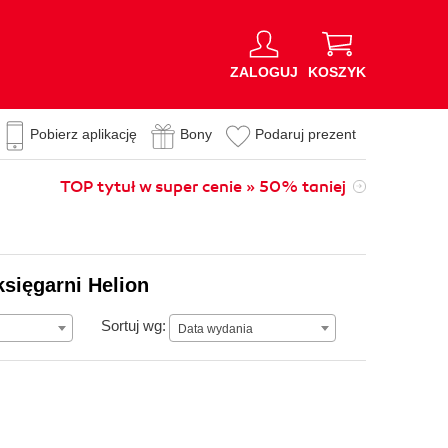
ZALOGUJ
KOSZYK
Pobierz aplikację
Bony
Podaruj prezent
TOP tytuł w super cenie » 50% taniej
księgarni Helion
Data wydania
Sortuj wg:
Data wydania