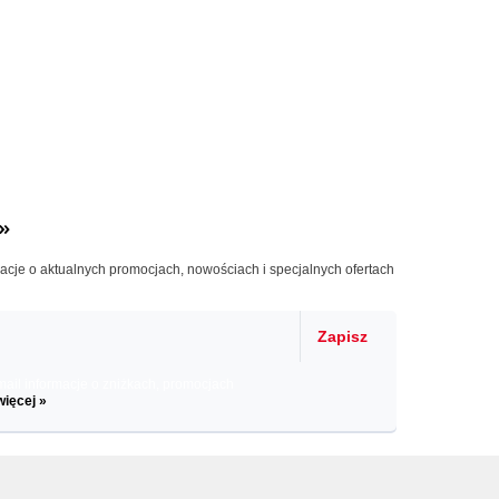
»
macje o aktualnych promocjach, nowościach i specjalnych ofertach
Zapisz
il informacje o zniżkach, promocjach
więcej »