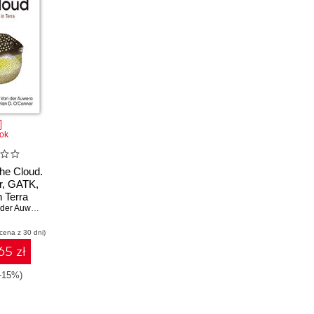
ok
he Cloud.
r, GATK,
 Terra
Geraldine A. Van der Auwera
,
Brian D. O'Connor
 cena z 30 dni)
65 zł
(-15%)