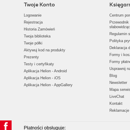
Twoje Konto
Księgar
Logowanie
Centrum po
Rejestracja
Przewodnik 
słabowidząc
Historia Zamówień
Regulamin s
Twoja biblioteka
Polityka pr
Twoje półki
Deklaracja 
Aktywuj kod na produkty
Formy i kos
Prezenty
Formy płatn
Testy i certyfikaty
Usprawnij 
Aplikacja Helion - Android
Blog
Aplikacja Helion - iOS
Newsletter
Aplikacja Helion - AppGallery
Mapa serwi
LiveChat
Kontakt
Reklamacje 
Płatności obsługuje: