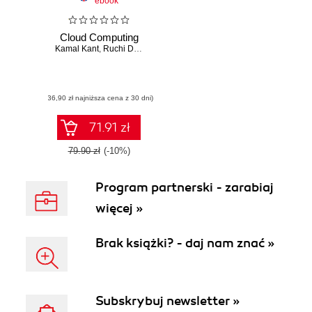
ebook
Cloud Computing
Kamal Kant
,
Ruchi Doshi
,
Temitayo Fagbola
,
Mehul Mahrishi
(36,90 zł najniższa cena z 30 dni)
71.91 zł
79.90 zł
(-10%)
Program partnerski - zarabiaj
więcej »
Brak książki? - daj nam znać »
Subskrybuj newsletter »