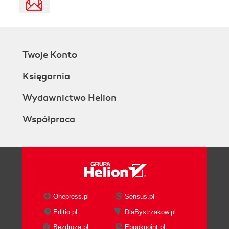
Twoje Konto
Księgarnia
Wydawnictwo Helion
Współpraca
Onepress.pl
Sensus.pl
Editio.pl
DlaBystrzakow.pl
Bezdroza.pl
Ebookpoint.pl