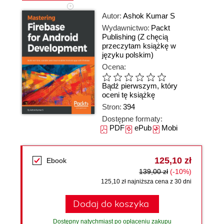
Autor:
Ashok Kumar S
Wydawnictwo:
Packt
Publishing
(Z chęcią
przeczytam książkę w
języku polskim)
Ocena:
Bądź pierwszym, który
oceni tę książkę
Stron:
394
Dostępne formaty:
PDF
ePub
Mobi
125,10 zł
Ebook
139,00 zł
(-10%)
125,10 zł najniższa cena z 30 dni
Dodaj do koszyka
Dostępny natychmiast po opłaceniu zakupu