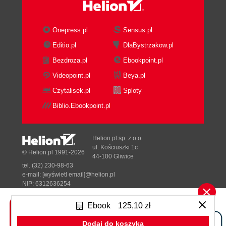
Onepress.pl
Sensus.pl
Editio.pl
DlaBystrzakow.pl
Bezdroza.pl
Ebookpoint.pl
Videopoint.pl
Beya.pl
Czytalisek.pl
Sploty
Biblio.Ebookpoint.pl
Helion.pl sp. z o.o.
ul. Kościuszki 1c
© Helion.pl 1991-2026
44-100 Gliwice
tel. (32) 230-98-63
e-mail:
[wyświetl email]@helion.pl
NIP: 6312636254
Regon: 241989027
Ebook
125,10 zł
Designed with ♥ by
Tonik.pl
Dodaj do koszyka