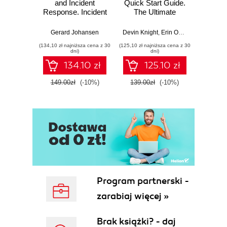
and Incident
Quick Start Guide.
Intel
Response. Incident
The Ultimate
Data-D
Response tools
Beginner's Guide
Hunti
and techniques for
to Power BI, Data
your c
Gerard Johansen
Devin Knight
,
Erin Ostrowsky
,
Mitchel
effective cyber
Storytelling, AI
effor
(134,10 zł najniższa cena z 30
(125,10 zł najniższa cena z 30
(116,10 zł 
threat response -
Tools, and
dete
dni)
dni)
Fourth Edition
Microsoft Fabric -
def
134.10 zł
125.10 zł
Fourth Edition
ATT&C
tool
149.00zł
(-10%)
139.00zł
(-10%)
129.0
E
Program partnerski -
zarabiaj więcej »
Brak książki? - daj