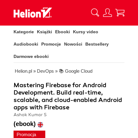
Kategorie
Książki
Ebooki
Kursy video
Audiobooki
Promocje
Nowości
Bestsellery
Darmowe ebooki
Helion.pl
»
DevOps
»
📚 Google Cloud
Mastering Firebase for Android
Development. Build real-time,
scalable, and cloud-enabled Android
apps with Firebase
Ashok Kumar S
(ebook)
Promocja