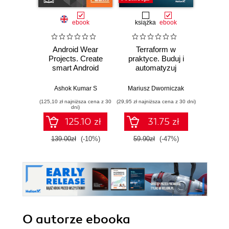
ebook
książka
ebook
ksią
Android Wear
Terraform w
Inżyni
Projects. Create
praktyce. Buduj i
w p
smart Android
automatyzuj
Kl
Apps for
infrastrukturę
kon
Wearables
chmurową oraz
na
Ashok Kumar S
Mariusz Dworniczak
Joe Rei
zarządzaj nią z
tec
(125,10 zł najniższa cena z 30
(29,95 zł najniższa cena z 30 dni)
(59,50 zł naj
wykorzystaniem
dni)
Dockera
125.10 zł
31.75 zł
139.00zł
(-10%)
59.90zł
(-47%)
119.0
O autorze
ebooka