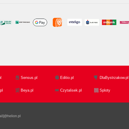
l
Sensus.pl
Editio.pl
DlaBystrzakow.pl
pl
Beya.pl
Czytalisek.pl
Sploty
il]@helion.pl