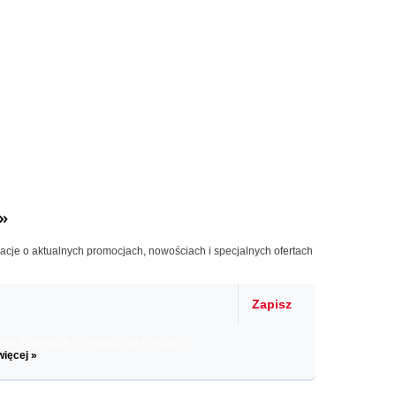
»
macje o aktualnych promocjach, nowościach i specjalnych ofertach
Zapisz
il informacje o zniżkach, promocjach
więcej »