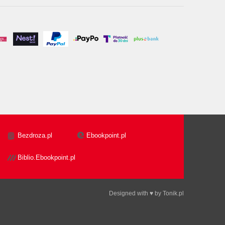
Bezdroza.pl
Ebookpoint.pl
Biblio.Ebookpoint.pl
Designed with ♥ by
Tonik.pl