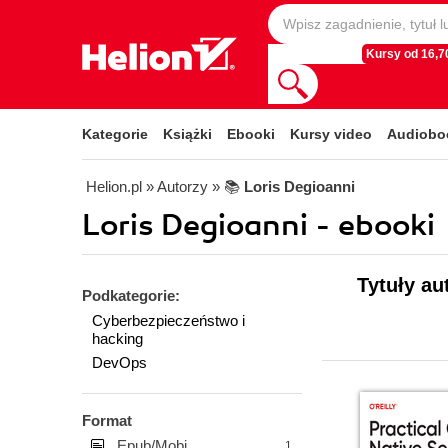
Kursy od 16,70
Kategorie
Książki
Ebooki
Kursy video
Audiobo
Helion.pl
» Autorzy
» 📚
Loris Degioanni
Loris Degioanni - ebooki
Tytuły au
Podkategorie:
Cyberbezpieczeństwo i
hacking
DevOps
Format
Epub/Mobi
1