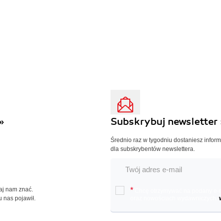
»
Subskrybuj newsletter 
Średnio raz w tygodniu dostaniesz infor
dla subskrybentów newslettera.
Daj nam znać.
*
Chcę otrzymywać na podany e-ma
u nas pojawił.
oraz nowościach wydawniczych.