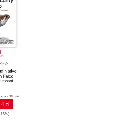
ok
ud Native
th Falco
Leonardo Grasso
cena z 30 dni)
14 zł
(-15%)