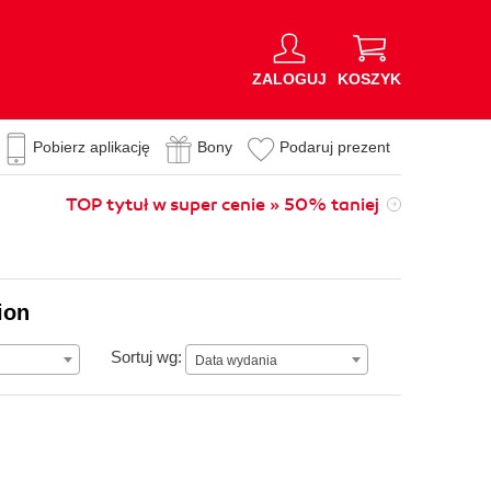
ZALOGUJ
KOSZYK
Pobierz aplikację
Bony
Podaruj prezent
TOP tytuł w super cenie » 50% taniej
ion
Data wydania
Sortuj wg:
Data wydania