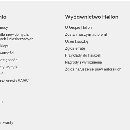
nia
Wydawnictwo Helion
mocy
O Grupie Helion
dla niewidomych,
Zostań naszym autorem!
ych i niesłyszących
Oceń książkę
klepu
Zgłoś erratę
ywatności
Przykłady do książek
dostępności
Nagrody i wyróżnienia
zty wysyłki
Zgłoś naruszenie praw autorskich
ości
nasz serwis WWW
su
i zwroty