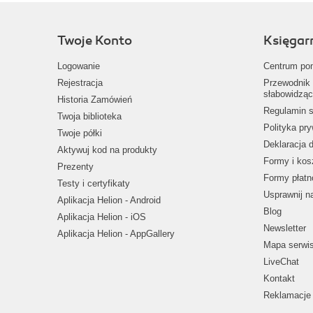
Twoje Konto
Księgar
Logowanie
Centrum po
Rejestracja
Przewodnik 
słabowidząc
Historia Zamówień
Regulamin s
Twoja biblioteka
Polityka pr
Twoje półki
Deklaracja 
Aktywuj kod na produkty
Formy i kos
Prezenty
Formy płatn
Testy i certyfikaty
Usprawnij 
Aplikacja Helion - Android
Blog
Aplikacja Helion - iOS
Newsletter
Aplikacja Helion - AppGallery
Mapa serwi
LiveChat
Kontakt
Reklamacje 