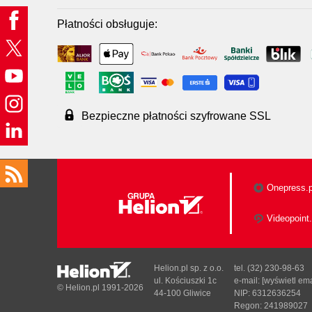
Płatności obsługuje:
Bezpieczne płatności szyfrowane SSL
Onepress.p
Videopoint.
Helion.pl sp. z o.o.
tel. (32) 230-98-63
ul. Kościuszki 1c
e-mail:
[wyświetl ema
© Helion.pl 1991-2026
44-100 Gliwice
NIP: 6312636254
Regon: 241989027