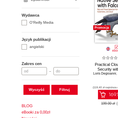
Wydawca
O'Reilly Media
Promocja
Język publikacji
angielski
ebo
Zakres cen
Practical Clo
Security wi
–
Loris Degioanni
,
(119,40 zł najniższa 
Wyczyść
169.
199.00 zł
BLOG
eBooki za 0,00zł