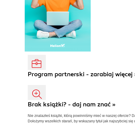
Program partnerski - zarabiaj więcej 
Brak książki? - daj nam znać »
Nie znalazłeś książki, którą powinniśmy mieć w naszej ofercie? 
Dołożymy wszelkich starań, by wskazany tytuł jak najszybciej się 