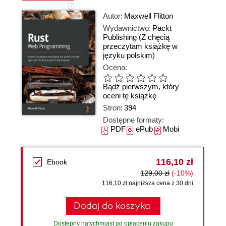
Autor:
Maxwell Flitton
Wydawnictwo:
Packt
Publishing
(Z chęcią
przeczytam książkę w
języku polskim)
Ocena:
Bądź pierwszym, który
oceni tę książkę
Stron:
394
Dostępne formaty:
PDF
ePub
Mobi
116,10 zł
Ebook
129,00 zł
(-10%)
116,10 zł najniższa cena z 30 dni
Dodaj do koszyka
Dostępny natychmiast po opłaceniu zakupu