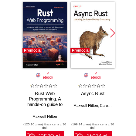
Promocja
Promocja
Promocj
ebook
ebook
Rust Web
Async Rust
Ru
Programming. A
Progr
hands-on guide to
hands-
Maxwell Flitton
,
Caroline Morton
Rust for modern
dev
web development,
pack
Maxwell Flitton
Maxw
with microservices
deplo
(125,10 zł najniższa cena z 30
(169,14 zł najniższa cena z 30
(134,10 zł 
and nanoservices -
funct
dni)
dni)
Third Edition
web ap