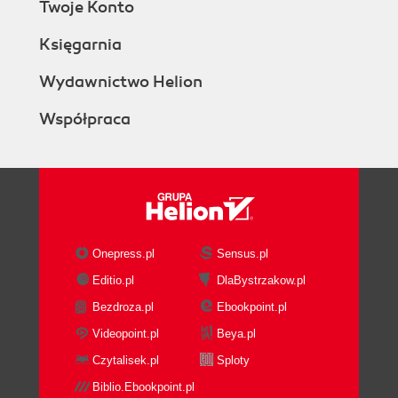
Twoje Konto
Księgarnia
Wydawnictwo Helion
Współpraca
Onepress.pl
Sensus.pl
Editio.pl
DlaBystrzakow.pl
Bezdroza.pl
Ebookpoint.pl
Videopoint.pl
Beya.pl
Czytalisek.pl
Sploty
Biblio.Ebookpoint.pl