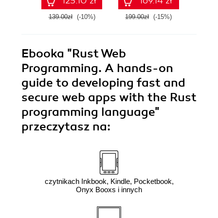
125.10 zł
169.14 zł
Seco
139.00zł
(-10%)
199.00zł
(-15%)
149.0
Ebooka
"Rust Web
Programming. A hands-on
guide to developing fast and
secure web apps with the Rust
programming language"
przeczytasz na:
czytnikach Inkbook, Kindle, Pocketbook,
Onyx Booxs i innych