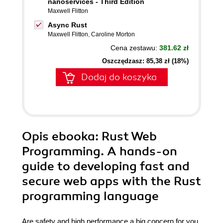
nanoservices - Third Edition
Maxwell Flitton
Async Rust
Maxwell Flitton
,
Caroline Morton
Cena zestawu:
381.62 zł
Oszczędzasz: 85,38 zł (18%)
Dodaj do koszyka
Opis
ebooka
: Rust Web
Programming. A hands-on
guide to developing fast and
secure web apps with the Rust
programming language
Are safety and high performance a big concern for you