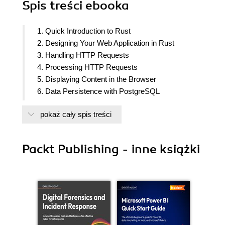
Spis treści
ebooka
1. Quick Introduction to Rust
2. Designing Your Web Application in Rust
3. Handling HTTP Requests
4. Processing HTTP Requests
5. Displaying Content in the Browser
6. Data Persistence with PostgreSQL
7. Managing User Sessions
pokaż cały spis treści
8. Building RESTful Services
9. Testing Our Application Endpoints and
Components
Packt Publishing - inne książki
10. Deploying Our Application on AWS
11. Understanding Rocket Web Framework
12. Appendix A: Understanding the Warp
Framework