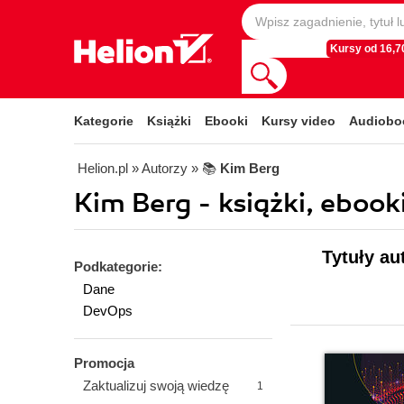
Kursy od 16,70
Kategorie
Książki
Ebooki
Kursy video
Audiobo
Helion.pl
» Autorzy
» 📚
Kim Berg
Kim Berg - książki, ebook
Tytuły au
Podkategorie:
Dane
DevOps
Promocja
Zaktualizuj swoją wiedzę
1