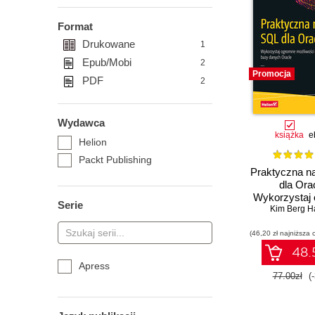
Format
Drukowane
1
Epub/Mobi
2
Promocja
PDF
2
Wydawca
książka
e
Helion
Packt Publishing
Praktyczna n
dla Ora
Wykorzystaj
Serie
możliwośc
Kim Berg H
danych O
(46,20 zł najniższa 
48.5
Apress
77.00zł
(