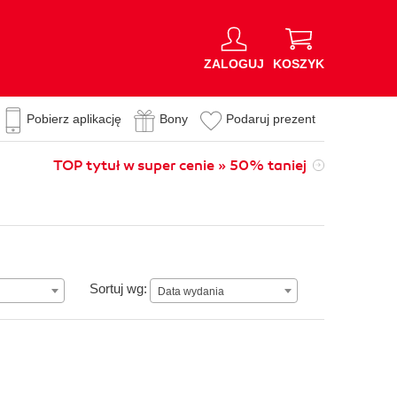
ZALOGUJ
KOSZYK
Pobierz aplikację
Bony
Podaruj prezent
TOP tytuł w super cenie » 50% taniej
Data wydania
Sortuj wg:
Data wydania