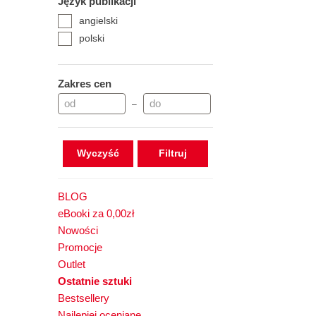
Język publikacji
angielski
polski
Zakres cen
–
Wyczyść
BLOG
eBooki za 0,00zł
Nowości
Promocje
Outlet
Ostatnie sztuki
Bestsellery
Najlepiej oceniane