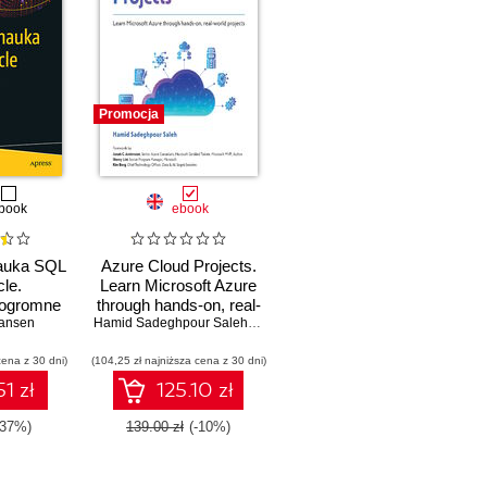
Promocja
book
ebook
auka SQL
Azure Cloud Projects.
cle.
Learn Microsoft Azure
 ogromne
through hands-on, real-
i bazy
ansen
world projects
Hamid Sadeghpour Saleh
,
Jonah C. Andersson
,
Sherry List
,
Kim B
racle
cena z 30 dni)
(104,25 zł najniższa cena z 30 dni)
1 zł
125.10 zł
-37%)
139.00 zł
(-10%)