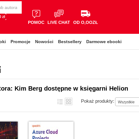
 zł
POMOC
LIVE CHAT
OD O,OOZŁ
oki
Promocje
Nowości
Bestsellery
Darmowe ebooki
i
tora: Kim Berg dostępne w księgarni Helion
Pokaż produkty:
Wszystkie