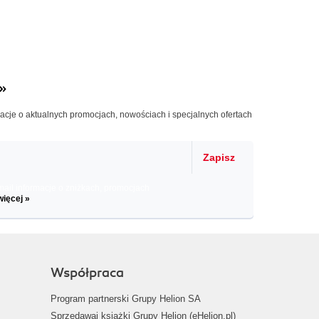
»
macje o aktualnych promocjach, nowościach i specjalnych ofertach
Zapisz
il informacje o zniżkach, promocjach
więcej »
Współpraca
Program partnerski Grupy Helion SA
Sprzedawaj książki Grupy Helion (eHelion.pl)