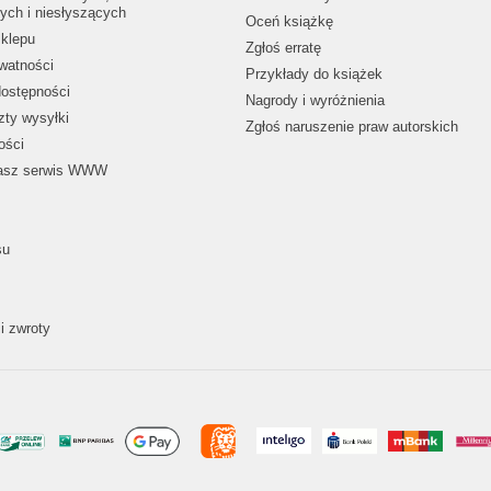
ych i niesłyszących
Oceń książkę
klepu
Zgłoś erratę
ywatności
Przykłady do książek
dostępności
Nagrody i wyróżnienia
zty wysyłki
Zgłoś naruszenie praw autorskich
ości
nasz serwis WWW
su
i zwroty