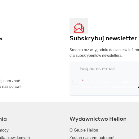
»
Subskrybuj newsletter 
Średnio raz w tygodniu dostaniesz infor
dla subskrybentów newslettera.
Daj nam znać.
*
Chcę otrzymywać na podany e-ma
u nas pojawił.
oraz nowościach wydawniczych.
nia
Wydawnictwo Helion
mocy
O Grupie Helion
dla niewidomych,
Zostań naszym autorem!