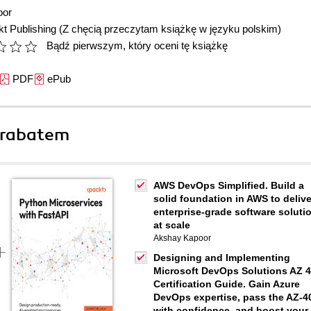
oor
t Publishing
(Z chęcią przeczytam książkę w języku polskim)
Bądź pierwszym, który oceni tę książkę
PDF
ePub
 rabatem
AWS DevOps Simplified. Build a
solid foundation in AWS to delive
enterprise-grade software soluti
at scale
Akshay Kapoor
Designing and Implementing
Microsoft DevOps Solutions AZ 
Certification Guide. Gain Azure
DevOps expertise, pass the AZ-4
with confidence, and boost your