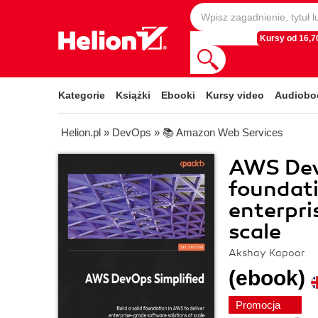
Kursy od 16,70
Kategorie
Książki
Ebooki
Kursy video
Audiobo
Helion.pl
»
DevOps
»
📚 Amazon Web Services
AWS DevO
foundati
enterpri
scale
Akshay Kapoor
(ebook)
Promocja