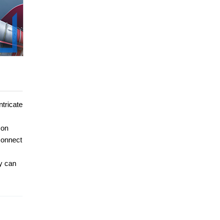
ntricate
zon
connect
y can