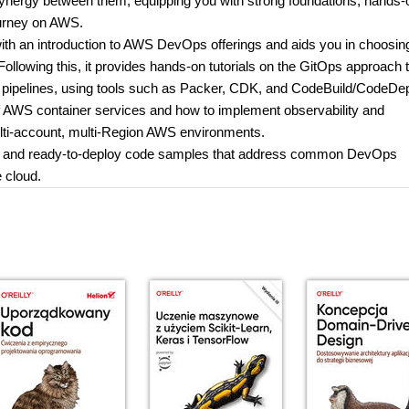
e synergy between them, equipping you with strong foundations, hands-
ourney on AWS.
with an introduction to AWS DevOps offerings and aids you in choosin
Following this, it provides hands-on tutorials on the GitOps approach 
nd pipelines, using tools such as Packer, CDK, and CodeBuild/CodeDep
 of AWS container services and how to implement observability and
lti-account, multi-Region AWS environments.
tions and ready-to-deploy code samples that address common DevOps
 cloud.