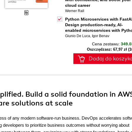
cloud career
Werner Rall
Python Microservices with FastA
Design production-ready, AI-
enabled microservices with Pyth
Giunio De Luca
,
Igor Benav
Cena zestawu:
349.0
Oszczędzasz: 67,97 zł (
Dodaj do koszyk
ified. Build a solid foundation in AW
re solutions at scale
ess of any modern software-run business. DevOps accelerates soft
ing developers to prioritize business outcomes without worrying about