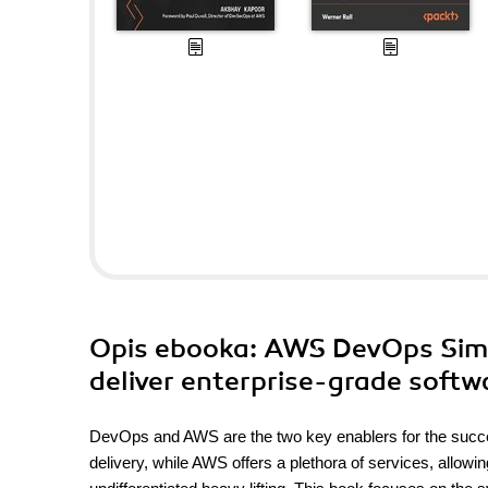
Opis
ebooka
: AWS DevOps Simpl
deliver enterprise-grade softwa
DevOps and AWS are the two key enablers for the succ
delivery, while AWS offers a plethora of services, allow