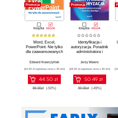
Promocja
Promocja
P
książka
ebook
książka
ebook
Word, Excel,
Identyfikacja i
PowerPoint. Nie tylko
autoryzacja. Poradnik
dla zaawansowanych
administratora i
inżyniera DevOps
Edward Krawczyński
Jerzy Wawro
(44,50 zł najniższa cena z 30 dni)
(49,50 zł najniższa cena z 30 dni)
(2
44.50 zł
50.49 zł
89.00zł
(-50%)
99.00zł
(-49%)