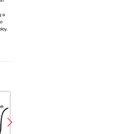
on
g a
to
loy.