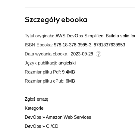
Szczegóły
ebooka
Tytuł oryginału:
AWS DevOps Simplified. Build a solid fou
ISBN Ebooka:
978-18-376-3995-3, 9781837639953
Data wydania ebooka :
2023-09-29
Język publikacji:
angielski
Rozmiar pliku Pdf:
9.4MB
Rozmiar pliku ePub:
6MB
Zgłoś erratę
Kategorie:
DevOps
»
Amazon Web Services
DevOps
»
CI/CD