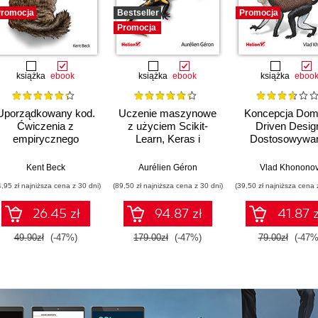
romocja
Bestseller
Promocja
Promocja
książka
ebook
książka
ebook
książka
eboo
Uporządkowany kod.
Uczenie maszynowe
Koncepcja Dom
Ćwiczenia z
z użyciem Scikit-
Driven Desig
empirycznego
Learn, Keras i
Dostosowywan
projektowania
TensorFlow. Wydanie
architektury apli
oprogramowania
III
do strategii
Kent Beck
Aurélien Géron
Vlad Khonono
biznesowej
4,95 zł najniższa cena z 30 dni)
(89,50 zł najniższa cena z 30 dni)
(39,50 zł najniższa cena 
26.45 zł
94.87 zł
41.87 z
49.90zł
(-47%)
179.00zł
(-47%)
79.00zł
(-47%