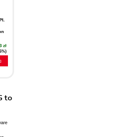
PI.
on
3 zł
16%)
a
S to
ware