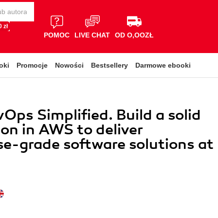
 zł
POMOC
LIVE CHAT
OD O,OOZŁ
oki
Promocje
Nowości
Bestsellery
Darmowe ebooki
ps Simplified. Build a solid
on in AWS to deliver
se-grade software solutions at