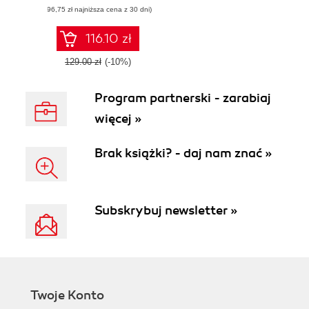
(96,75 zł najniższa cena z 30 dni)
testing with JMeter
116.10 zł
129.00 zł
(-10%)
Program partnerski - zarabiaj
więcej »
Brak książki? - daj nam znać »
Subskrybuj newsletter »
Twoje Konto