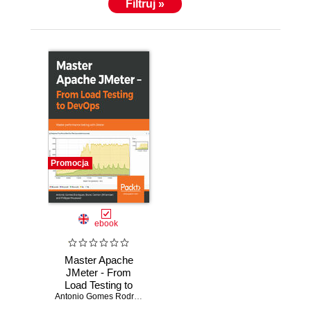
Filtruj »
Promocja
ebook
Master Apache
JMeter - From
Load Testing to
DevOps. Master
Antonio Gomes Rodrigues
,
Bruno Demion (Milamber)
,
Philippe Mo
performance