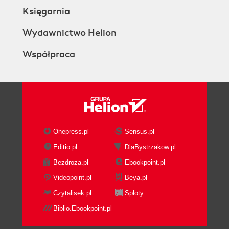
Księgarnia
Wydawnictwo Helion
Współpraca
Onepress.pl
Sensus.pl
Editio.pl
DlaBystrzakow.pl
Bezdroza.pl
Ebookpoint.pl
Videopoint.pl
Beya.pl
Czytalisek.pl
Sploty
Biblio.Ebookpoint.pl