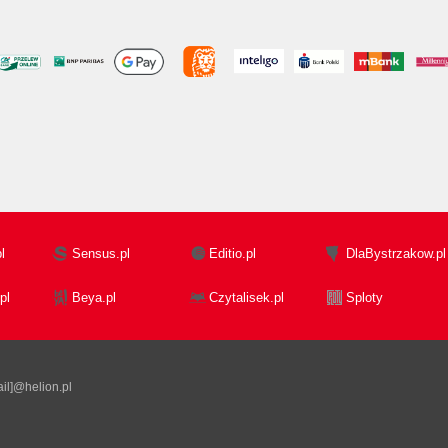
l
Sensus.pl
Editio.pl
DlaBystrzakow.pl
pl
Beya.pl
Czytalisek.pl
Sploty
il]@helion.pl