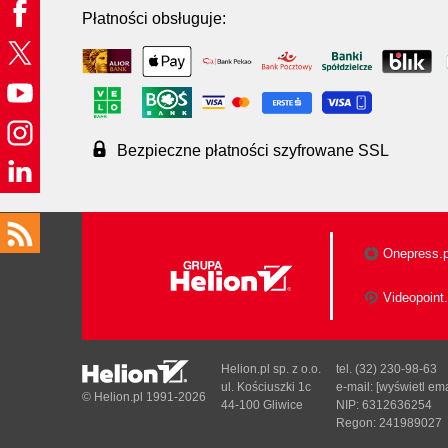
Płatności obsługuje:
Bezpieczne płatności szyfrowane SSL
Onepress.p
Videopoint.
Helion.pl sp. z o.o.
tel. (32) 230-98-63
ul. Kościuszki 1c
e-mail:
[wyświetl ema
© Helion.pl 1991-2026
44-100 Gliwice
NIP: 6312636254
Regon: 241989027