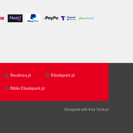
Bezdroza.pl
Ebookpoint.pl
Biblio.Ebookpoint.pl
Designed with ♥ by
Tonik.pl