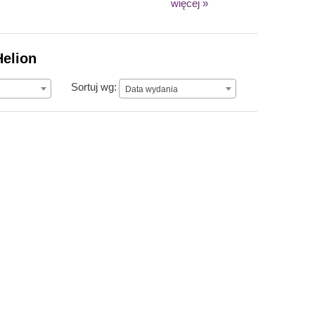
więcej »
Helion
Data wydania
Sortuj wg:
Data wydania