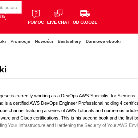
65%
POMOC
LIVE CHAT
OD O,OOZŁ
oki
Promocje
Nowości
Bestsellery
Darmowe ebooki
ki
ese is currently working as a DevOps AWS Specialist for Siemens. 
d is a certified AWS DevOps Engineer Professional holding 4 certific
tube channel featuring a series of AWS Tutorials and numerous arti
are and Cisco certifications. This is his second book and the first bo
ling Your Infrastructure and Hardening the Security of Your AWS Env