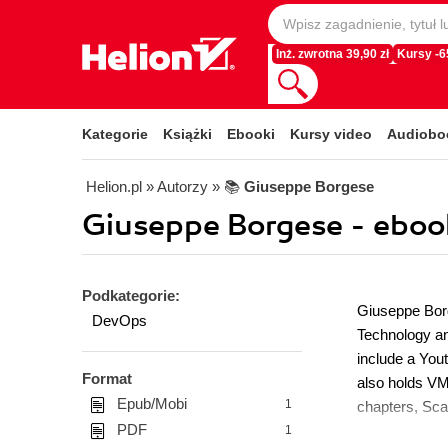
Inż. zwrotna 39,90 zł
Kursy -
Kategorie
Książki
Ebooki
Kursy video
Audiobo
Helion.pl
» Autorzy
» 📚
Giuseppe Borgese
Giuseppe Borgese - eboo
Podkategorie:
Giuseppe Borg
DevOps
Technology an
include a You
Format
also holds VMw
Epub/Mobi
1
chapters, Sca
PDF
1