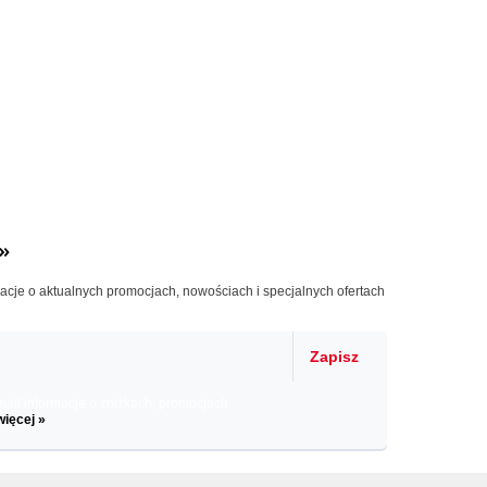
»
macje o aktualnych promocjach, nowościach i specjalnych ofertach
Zapisz
il informacje o zniżkach, promocjach
więcej »