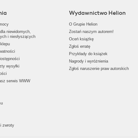
nia
Wydawnictwo Helion
mocy
O Grupie Helion
dla niewidomych,
Zostań naszym autorem!
ych i niesłyszących
Oceń książkę
klepu
Zgłoś erratę
ywatności
Przykłady do książek
dostępności
Nagrody i wyróżnienia
zty wysyłki
Zgłoś naruszenie praw autorskich
ości
nasz serwis WWW
su
i zwroty