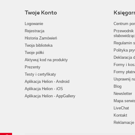
Twoje Konto
Księgar
Logowanie
Centrum po
Rejestracja
Przewodnik 
słabowidząc
Historia Zamówień
Regulamin s
Twoja biblioteka
Polityka pr
Twoje półki
Deklaracja 
Aktywuj kod na produkty
Formy i kos
Prezenty
Formy płatn
Testy i certyfikaty
Usprawnij 
Aplikacja Helion - Android
Blog
Aplikacja Helion - iOS
Newsletter
Aplikacja Helion - AppGallery
Mapa serwi
LiveChat
Kontakt
Reklamacje 