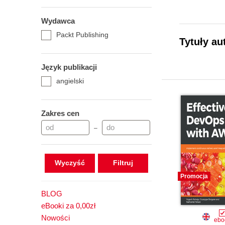
Wydawca
Packt Publishing
Tytuły au
Język publikacji
angielski
Zakres cen
–
Wyczyść
Promocja
BLOG
eBooki za 0,00zł
Nowości
ebo