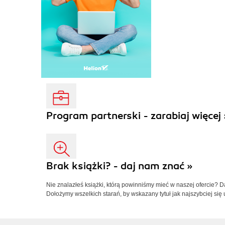
Program partnerski - zarabiaj więcej 
Brak książki? - daj nam znać »
Nie znalazłeś książki, którą powinniśmy mieć w naszej ofercie? 
Dołożymy wszelkich starań, by wskazany tytuł jak najszybciej się 