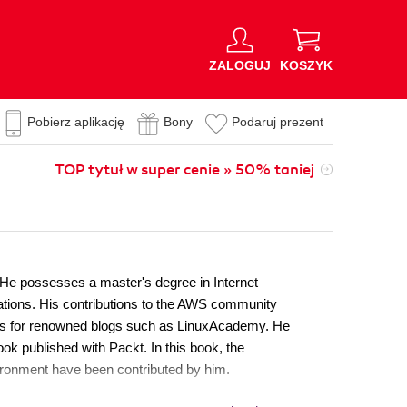
ZALOGUJ
KOSZYK
Pobierz aplikację
Bony
Podaruj prezent
TOP tytuł w super cenie » 50% taniej
He possesses a master's degree in Internet
ations. His contributions to the AWS community
cles for renowned blogs such as LinuxAcademy. He
ok published with Packt. In this book, the
ironment have been contributed by him.