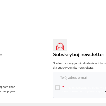
»
Subskrybuj newsletter 
Średnio raz w tygodniu dostaniesz infor
dla subskrybentów newslettera.
Daj nam znać.
*
Chcę otrzymywać na podany e-ma
u nas pojawił.
oraz nowościach wydawniczych.