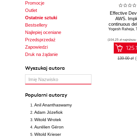
Promocje
Outlet
Effective De
Ostatnie sztuki
AWS. Impl
continuous de
Bestsellery
Yogesh Raheja
integration i
,
T
Najlepiej oceniane
environment 
Przedsprzedaż
(104,25 zł najniższa
Editio
Zapowiedzi
125.
Druk na żądanie
139.00 zł
Wyszukaj autora
Popularni autorzy
Anil Ananthaswamy
Adam Józefiok
Witold Wrotek
Aurélien Géron
Witold Krieser