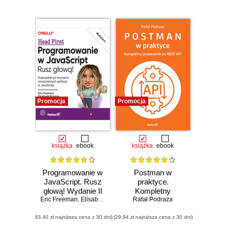
Promocja
Promocja
książka
ebook
książka
ebook
Programowanie w
Postman w
JavaScript. Rusz
praktyce.
głową! Wydanie II
Kompletny
Eric Freeman
,
Elisabeth Robson
przewodnik po
Rafał Podraza
REST API
(83,40 zł najniższa cena z 30 dni)
(29,94 zł najniższa cena z 30 dni)