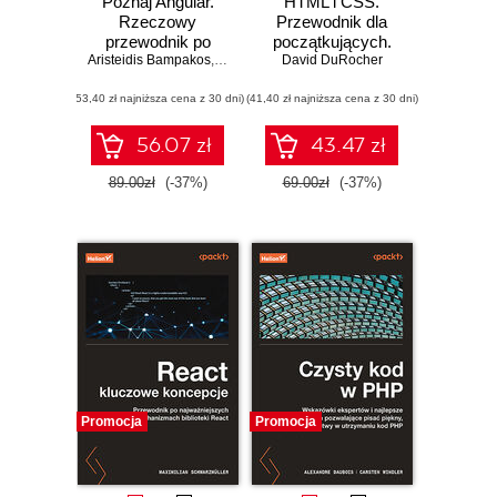
Poznaj Angular.
HTML i CSS.
Rzeczowy
Przewodnik dla
przewodnik po
początkujących.
Aristeidis Bampakos
tworzeniu aplikacji
,
Pablo Deeleman
Solidne podstawy
David DuRocher
webowych z
kodowania i
(53,40 zł najniższa cena z 30 dni)
użyciem
(41,40 zł najniższa cena z 30 dni)
projektowania
frameworku
responsywnych
Angular 15.
stron
56.07 zł
43.47 zł
Wydanie IV
internetowych
89.00zł
(-37%)
69.00zł
(-37%)
Promocja
Promocja