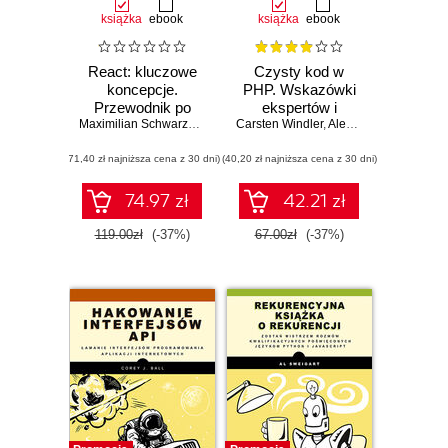
książka
ebook
książka
ebook
React: kluczowe
Czysty kod w
koncepcje.
PHP. Wskazówki
Przewodnik po
ekspertów i
najważniejszych
Maximilian Schwarzmuller
Carsten Windler
najlepsze
,
Alexandre Daubois
mechanizmach
rozwiązania
(71,40 zł najniższa cena z 30 dni)
biblioteki React
(40,20 zł najniższa cena z 30 dni)
pozwalające pisać
piękny, przystępny
i łatwy w
74.97 zł
42.21 zł
utrzymaniu kod
PHP
119.00zł
(-37%)
67.00zł
(-37%)