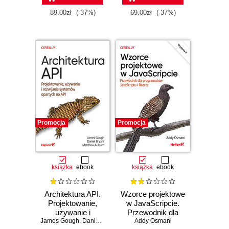
89.00zł
(-37%)
69.00zł
(-37%)
Promocja
Promocja
książka
ebook
książka
ebook
Architektura API.
Wzorce projektowe
Projektowanie,
w JavaScripcie.
używanie i
Przewodnik dla
James Gough
rozwijanie
,
Daniel Bryant
,
Matthew Auburn
programistów
Addy Osmani