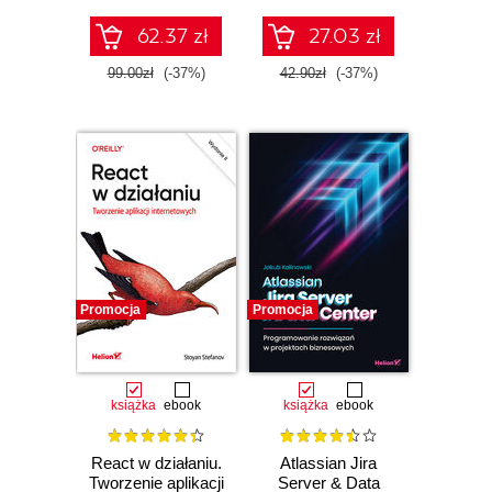
internetowych
62.37 zł
27.03 zł
99.00zł
(-37%)
42.90zł
(-37%)
Promocja
Promocja
książka
ebook
książka
ebook
React w działaniu.
Atlassian Jira
Tworzenie aplikacji
Server & Data