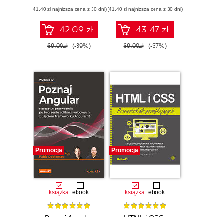
systemów
JavaScriptu i
(41,40 zł najniższa cena z 30 dni)
opartych na API
(41,40 zł najniższa cena z 30 dni)
Reacta. Wydanie II
42.09 zł
43.47 zł
69.00zł
(-39%)
69.00zł
(-37%)
Promocja
Promocja
książka
ebook
książka
ebook