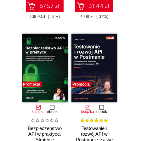
87.57 zł
31.44 zł
139.00zł
(-37%)
49.90zł
(-37%)
Promocja
Promocja
książka
ebook
książka
ebook
Bezpieczeństwo
Testowanie i
API w praktyce.
rozwój API w
Strategie
Postmanie. Łatwe