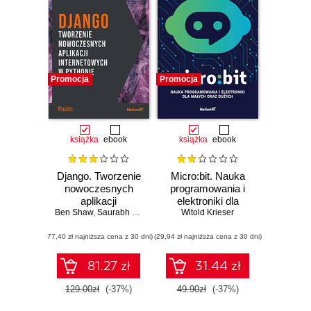
Promocja
Promocja
książka
ebook
książka
ebook
Django. Tworzenie
Micro:bit. Nauka
nowoczesnych
programowania i
aplikacji
elektroniki dla
Ben Shaw
internetowych w
,
Saurabh Badhwar
,
Andrew Bird
małych oraz
Witold Krieser
,
Bharath Chandra K S
,
C
Pythonie
dużych
(77,40 zł najniższa cena z 30 dni)
(29,94 zł najniższa cena z 30 dni)
81.27 zł
31.44 zł
129.00zł
(-37%)
49.90zł
(-37%)