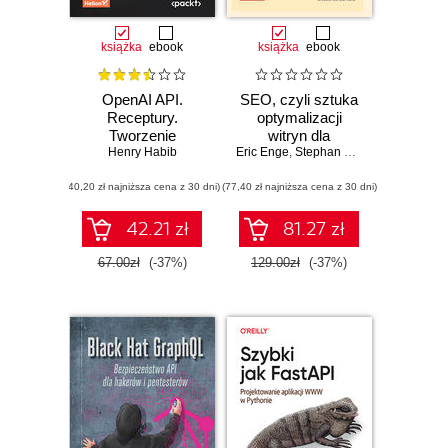
książka
ebook
książka
ebook
OpenAI API.
SEO, czyli sztuka
Receptury.
optymalizacji
Tworzenie
witryn dla
inteligentnych
Henry Habib
Eric Enge
wyszukiwarek.
,
Stephan Spencer
,
Jessie Str
aplikacji,
Wydanie IV
(40,20 zł najniższa cena z 30 dni)
chatbotów,
(77,40 zł najniższa cena z 30 dni)
wirtualnych
asystentów i
42.21 zł
81.27 zł
generatorów treści
67.00zł
(-37%)
129.00zł
(-37%)