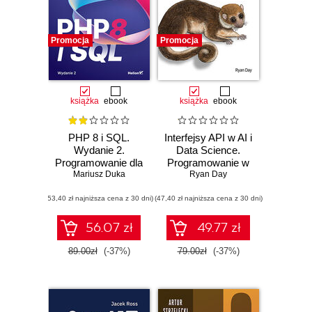
Promocja
Promocja
książka
ebook
książka
ebook
PHP 8 i SQL.
Interfejsy API w AI i
Wydanie 2.
Data Science.
Programowanie dla
Programowanie w
początkujących w
Mariusz Duka
Pythonie z
Ryan Day
50 lekcjach
użyciem FastAPI
(53,40 zł najniższa cena z 30 dni)
(47,40 zł najniższa cena z 30 dni)
56.07 zł
49.77 zł
89.00zł
(-37%)
79.00zł
(-37%)