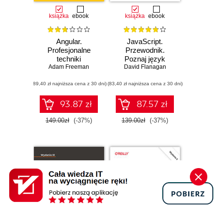
książka
ebook
książka
ebook
Angular.
JavaScript.
Profesjonalne
Przewodnik.
techniki
Poznaj język
programowania.
Adam Freeman
David Flanagan
mistrzów
Wydanie IV
programowania.
(89,40 zł najniższa cena z 30 dni)
(83,40 zł najniższa cena z 30 dni)
Wydanie VII
93.87 zł
87.57 zł
149.00zł
(-37%)
139.00zł
(-37%)