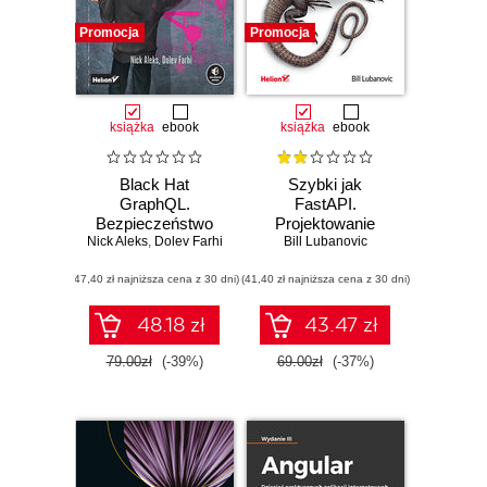
Promocja
Promocja
książka
ebook
książka
ebook
Black Hat
Szybki jak
GraphQL.
FastAPI.
Bezpieczeństwo
Projektowanie
Nick Aleks
API dla hakerów i
,
Dolev Farhi
aplikacji WWW w
Bill Lubanovic
pentesterów
Pythonie
(47,40 zł najniższa cena z 30 dni)
(41,40 zł najniższa cena z 30 dni)
48.18 zł
43.47 zł
79.00zł
(-39%)
69.00zł
(-37%)