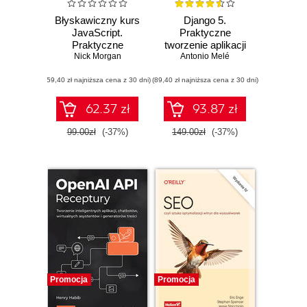
Błyskawiczny kurs
Django 5.
JavaScript.
Praktyczne
Praktyczne
tworzenie aplikacji
wprowadzenie do
Nick Morgan
internetowych w
Antonio Melé
programowania
Pythonie. Wydanie
(59,40 zł najniższa cena z 30 dni)
(89,40 zł najniższa cena z 30 dni)
V
62.37 zł
93.87 zł
99.00zł
(-37%)
149.00zł
(-37%)
Promocja
Promocja