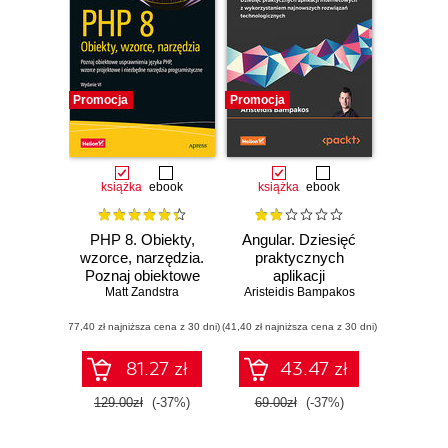
Promocja
Promocja
książka
ebook
książka
ebook
PHP 8. Obiekty,
Angular. Dziesięć
wzorce, narzędzia.
praktycznych
Poznaj obiektowe
aplikacji
usprawnienia
Matt Zandstra
Aristeidis Bampakos
internetowych z
języka PHP,
wykorzystaniem
(77,40 zł najniższa cena z 30 dni)
wzorce projektowe
(41,40 zł najniższa cena z 30 dni)
najnowszych
i niezbędne
rozwiązań
narzędzia
technologicznych.
81.27 zł
43.47 zł
programistyczne.
Wydanie III
Wydanie VI
129.00zł
(-37%)
69.00zł
(-37%)