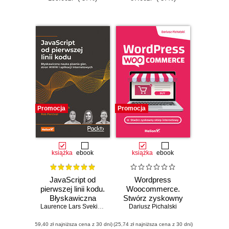
Promocja
Promocja
książka
ebook
książka
ebook
JavaScript od
Wordpress
pierwszej linii kodu.
Woocommerce.
Błyskawiczna
Stwórz zyskowny
nauka pisania gier,
Laurence Lars Svekis
,
Maaike van Putten
sklep internetowy
Dariusz Pichalski
,
Rob Percival
stron WWW i
(59,40 zł najniższa cena z 30 dni)
aplikacji
(25,74 zł najniższa cena z 30 dni)