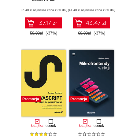
first
(35,40 zł najniższa cena z 30 dni)
(41,40 zł najniższa cena z 30 dni)
37.17 zł
43.47 zł
59.00zł
(-37%)
69.00zł
(-37%)
Promocja
Promocja
książka
ebook
książka
ebook