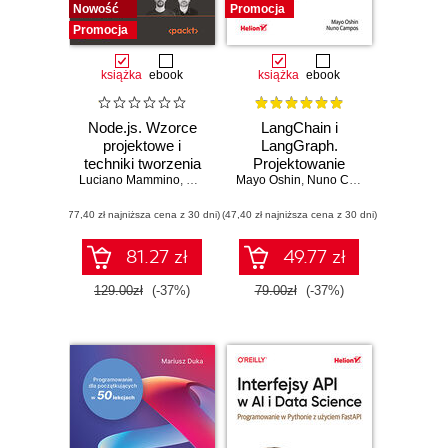
Nowość
Promocja
Promocja
książka
ebook
książka
ebook
Node.js. Wzorce
LangChain i
projektowe i
LangGraph.
techniki tworzenia
Projektowanie
Luciano Mammino
aplikacji
,
Mario Casciaro
Mayo Oshin
aplikacji opartych
,
Colin J. Ihrig (Foreword)
,
Nuno Campos
,
Matteo
produkcyjnych.
na dużych
(77,40 zł najniższa cena z 30 dni)
Wydanie IV
(47,40 zł najniższa cena z 30 dni)
modelach
językowych w
praktyce
81.27 zł
49.77 zł
129.00zł
(-37%)
79.00zł
(-37%)