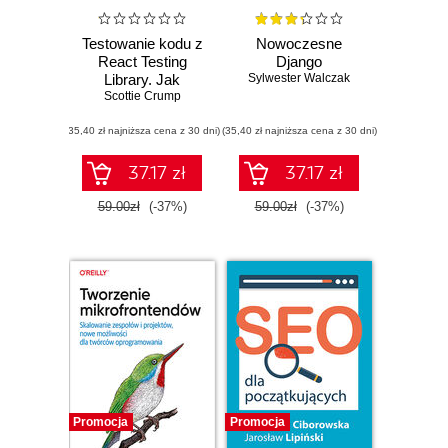
Testowanie kodu z
Nowoczesne
React Testing
Django
Library. Jak
Sylwester Walczak
tworzyć testy,
Scottie Crump
które będą proste
(35,40 zł najniższa cena z 30 dni)
w utrzymaniu i
(35,40 zł najniższa cena z 30 dni)
modyfikacji
37.17 zł
37.17 zł
59.00zł
(-37%)
59.00zł
(-37%)
Promocja
Promocja