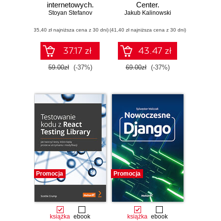
internetowych.
Center.
Stoyan Stefanov
Wydanie II
Programowanie
Jakub Kalinowski
rozwiązań w
(35,40 zł najniższa cena z 30 dni)
(41,40 zł najniższa cena z 30 dni)
projektach
biznesowych
37.17 zł
43.47 zł
59.00zł
(-37%)
69.00zł
(-37%)
Promocja
Promocja
książka
ebook
książka
ebook