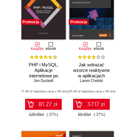
Promocja
Promocja
książka
ebook
książka
ebook
PHP i MySQL.
Jak wdrażać
Aplikacje
wzorce reaktywne
internetowe po
w aplikacjach
stronie serwera
Jon Duckett
Lamis Chebbi
Angulara.
Przewodnik po
(77,40 zł najniższa cena z 30 dni)
(35,40 zł najniższa cena z 30 dni)
RxJS 7
81.27 zł
37.17 zł
129.00zł
(-37%)
59.00zł
(-37%)