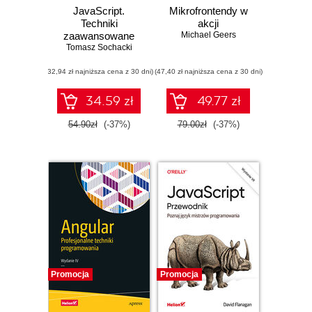
JavaScript.
Mikrofrontendy w
Techniki
akcji
zaawansowane
Michael Geers
Tomasz Sochacki
(32,94 zł najniższa cena z 30 dni)
(47,40 zł najniższa cena z 30 dni)
34.59 zł
49.77 zł
54.90zł
(-37%)
79.00zł
(-37%)
Promocja
Promocja