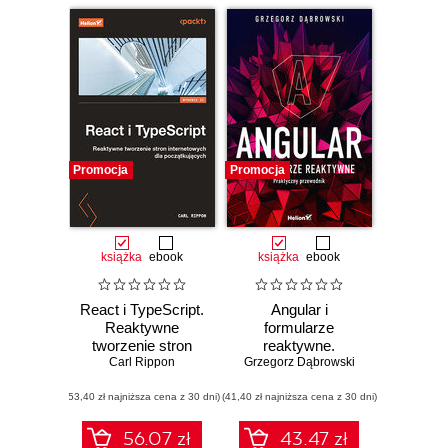
Promocja
Promocja
książka
ebook
książka
ebook
React i TypeScript.
Angular i
Reaktywne
formularze
tworzenie stron
reaktywne.
internetowych dla
Carl Rippon
Grzegorz Dąbrowski
Praktyczny
początkujących.
przewodnik
(53,40 zł najniższa cena z 30 dni)
Wydanie II
(41,40 zł najniższa cena z 30 dni)
56.07 zł
43.47 zł