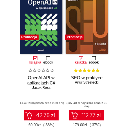
Promocja
Promocja
książka
ebook
książka
ebook
OpenAI API w
SEO w praktyce
aplikacjach C#
Artur Strzelecki
Jacek Ross
(41,40 zł najniższa cena z 30 dni)
(107,40 zł najniższa cena z 30
dni)
42.78 zł
112.77 zł
69.00zł
(-38%)
179.00zł
(-37%)