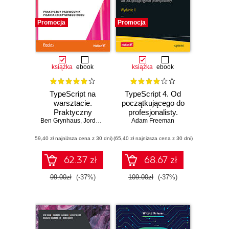
Promocja
Promocja
książka
ebook
książka
ebook
TypeScript na
TypeScript 4. Od
warsztacie.
początkującego do
Praktyczny
profesjonalisty.
Ben Grynhaus
przewodnik pisania
,
Jordan Hudgens
,
Adam Freeman
Rayon Hunte
Wydanie II
,
Matt Morgan
,
Wekosl
efektywnego kodu
(59,40 zł najniższa cena z 30 dni)
(65,40 zł najniższa cena z 30 dni)
62.37 zł
68.67 zł
99.00zł
(-37%)
109.00zł
(-37%)