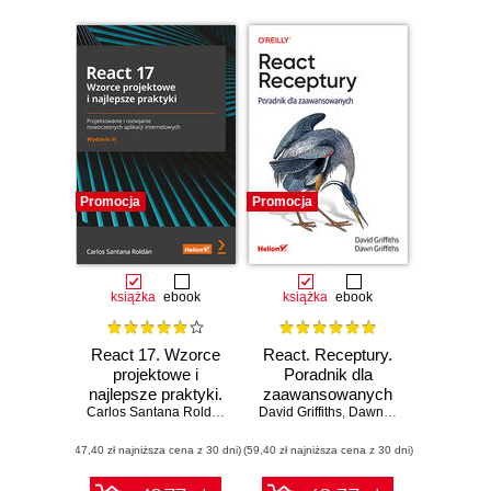
Promocja
Promocja
książka
ebook
książka
ebook
React 17. Wzorce
React. Receptury.
projektowe i
Poradnik dla
najlepsze praktyki.
zaawansowanych
Projektowanie i
Carlos Santana Roldán
David Griffiths
,
Dawn Griffiths
rozwijanie
(47,40 zł najniższa cena z 30 dni)
nowoczesnych
(59,40 zł najniższa cena z 30 dni)
aplikacji