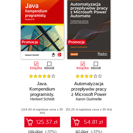
Promocja
Promocja
książka
ebook
książka
ebook
Java.
Automatyzacja
Kompendium
przepływów pracy
programisty.
z Microsoft Power
Herbert Schildt
Wydanie XII
Aaron Guilmette
Automate.
Transformacja
(119,40 zł najniższa cena z 30
(52,20 zł najniższa cena z 30 dni)
cyfrowa procesów
dni)
biznesowych.
Wydanie II
125.37 zł
54.81 zł
199.00zł
(-37%)
87.00zł
(-37%)