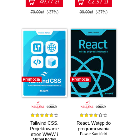
internetowych.
49.77 zł
62.37 zł
Wydanie III
79.00zł
(-37%)
99.00zł
(-37%)
Promocja
Promocja
książka
ebook
książka
ebook
Tailwind CSS.
React. Wstęp do
Projektowanie
programowania
stron WWW i
Paweł Kamiński
podejście utility-
Michał Kortas