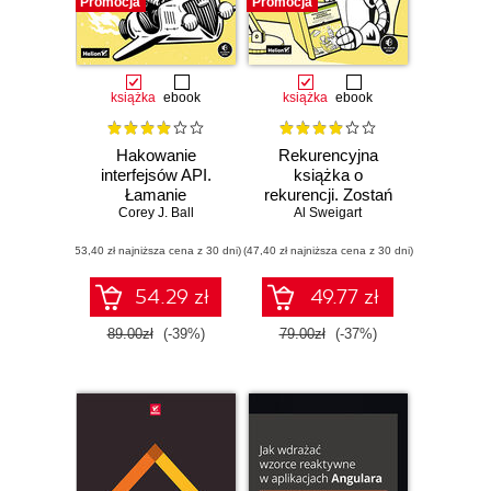
Promocja
Promocja
książka
ebook
książka
ebook
Hakowanie
Rekurencyjna
interfejsów API.
książka o
Łamanie
rekurencji. Zostań
interfejsów
Corey J. Ball
mistrzem rozmów
Al Sweigart
programowania
kwalifikacyjnych
(53,40 zł najniższa cena z 30 dni)
aplikacji
(47,40 zł najniższa cena z 30 dni)
poświęconych
internetowych
językom Python i
JavaScript
54.29 zł
49.77 zł
89.00zł
(-39%)
79.00zł
(-37%)