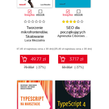
książka
ebook
książka
ebook
Tworzenie
SEO dla
mikrofrontendów.
początkujących
Skalowanie
Agnieszka Ciborowska
,
Jarosław Lipiń
Luca Mezzalira
zespołów i
projektów, nowe
(47,40 zł najniższa cena z 30 dni)
możliwości dla
(35,40 zł najniższa cena z 30 dni)
twórców
oprogramowania
49.77 zł
37.17 zł
79.00zł
(-37%)
59.00zł
(-37%)