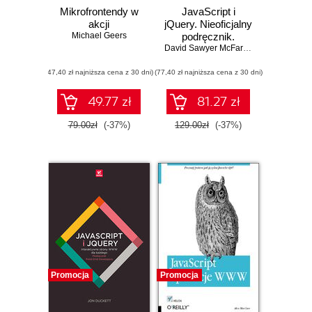
Mikrofrontendy w
JavaScript i
akcji
jQuery. Nieoficjalny
Michael Geers
podręcznik.
Wydanie III
David Sawyer McFarland
(47,40 zł najniższa cena z 30 dni)
(77,40 zł najniższa cena z 30 dni)
49.77 zł
81.27 zł
79.00zł
(-37%)
129.00zł
(-37%)
Promocja
Promocja