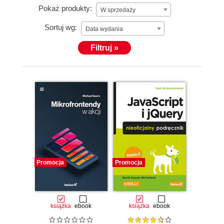
Pokaż produkty:
W sprzedaży
Sortuj wg:
Data wydania
Filtruj »
Promocja
Promocja
książka
ebook
książka
ebook