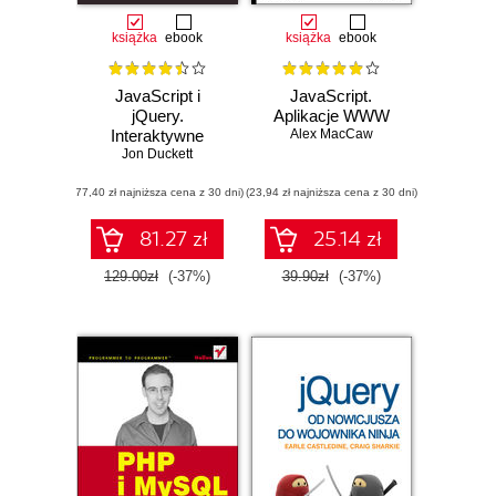
książka
ebook
książka
ebook
JavaScript i
JavaScript.
jQuery.
Aplikacje WWW
Interaktywne
Alex MacCaw
strony WWW dla
Jon Duckett
każdego.
(77,40 zł najniższa cena z 30 dni)
Podręcznik Front-
(23,94 zł najniższa cena z 30 dni)
End Developera
81.27 zł
25.14 zł
129.00zł
(-37%)
39.90zł
(-37%)