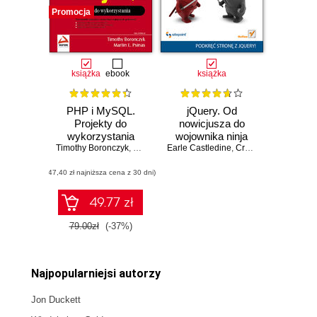
Promocja
książka
ebook
książka
PHP i MySQL.
jQuery. Od
Projekty do
nowicjusza do
wykorzystania
wojownika ninja
Timothy Boronczyk
,
Martin E. Psinas
Earle Castledine
,
Craig Sharkie
(47,40 zł najniższa cena z 30 dni)
49.77 zł
Czasowo niedostępna
79.00zł
(-37%)
Najpopularniejsi autorzy
Jon Duckett