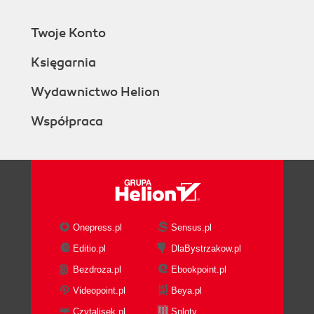
Twoje Konto
Księgarnia
Wydawnictwo Helion
Współpraca
Onepress.pl
Sensus.pl
Editio.pl
DlaBystrzakow.pl
Bezdroza.pl
Ebookpoint.pl
Videopoint.pl
Beya.pl
Czytalisek.pl
Sploty