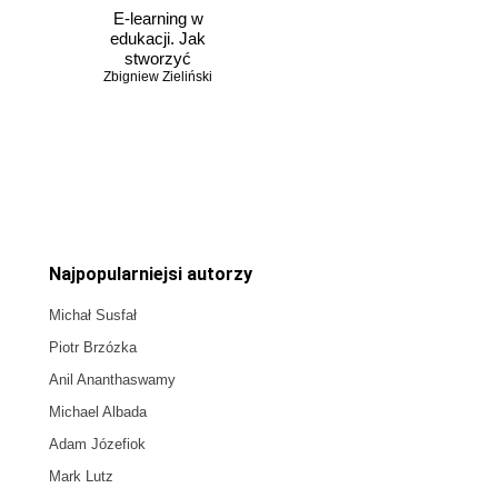
E-learning w
edukacji. Jak
stworzyć
multimedialną i w
Zbigniew Zieliński
pełni interaktywną
treść dydaktyczną
Czasowo niedostępna
Najpopularniejsi autorzy
Michał Susfał
Piotr Brzózka
Anil Ananthaswamy
Michael Albada
Adam Józefiok
Mark Lutz