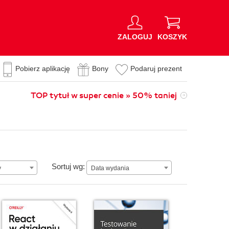
ZALOGUJ
KOSZYK
Pobierz aplikację
Bony
Podaruj prezent
TOP tytuł w super cenie » 50% taniej
Data wydania
Sortuj wg:
y
Data wydania