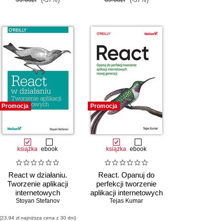
Promocja
Promocja
książka
ebook
książka
ebook
React w działaniu.
React. Opanuj do
Tworzenie aplikacji
perfekcji tworzenie
internetowych
aplikacji internetowych
Stoyan Stefanov
nowej generacji
Tejas Kumar
(23,94 zł najniższa cena z 30 dni)