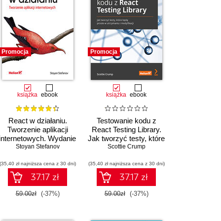
Promocja
Promocja
książka
ebook
książka
ebook
React w działaniu.
Testowanie kodu z
Tworzenie aplikacji
React Testing Library.
internetowych. Wydanie
Jak tworzyć testy, które
Stoyan Stefanov
II
będą proste w
Scottie Crump
utrzymaniu i
(35,40 zł najniższa cena z 30 dni)
(35,40 zł najniższa cena z 30 dni)
modyfikacji
37.17 zł
37.17 zł
59.00zł
(-37%)
59.00zł
(-37%)