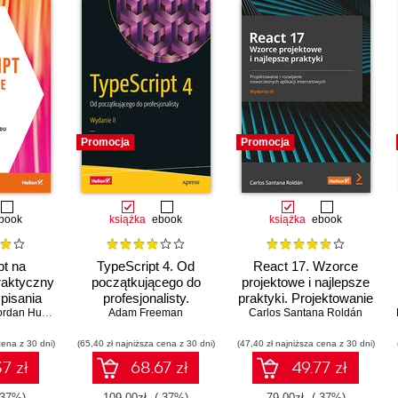
Promocja
Promocja
book
książka
ebook
książka
ebook
pt na
TypeScript 4. Od
React 17. Wzorce
raktyczny
początkującego do
projektowe i najlepsze
pisania
profesjonalisty.
praktyki. Projektowanie
o kodu
rdan Hudgens
,
Rayon Hunte
Adam Freeman
Wydanie II
,
Matt Morgan
,
Wekoslav Stefanovski
Carlos Santana Roldán
i rozwijanie
nowoczesnych aplikacji
cena z 30 dni)
(65,40 zł najniższa cena z 30 dni)
internetowych. Wydanie
(47,40 zł najniższa cena z 30 dni)
III
7 zł
68.67 zł
49.77 zł
-37%)
109.00zł
(-37%)
79.00zł
(-37%)