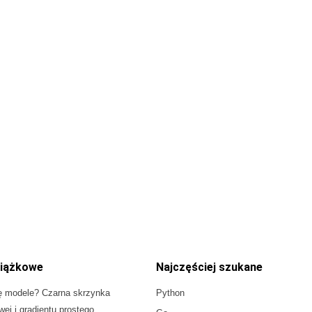
iążkowe
Najczęściej szukane
ę modele? Czarna skrzynka
Python
owej i gradientu prostego