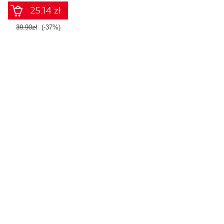
25.14 zł
Czasowo niedostępna
39.90zł
(-37%)