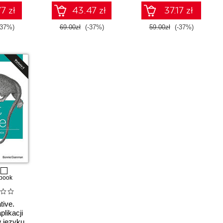
7 zł
43.47 zł
37.17 zł
-37%)
69.00zł
(-37%)
59.00zł
(-37%)
book
tive.
plikacji
 języku