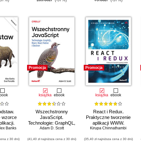
Promocja
Promocja
book
książka
ebook
książka
ebook
odstaw.
Wszechstronny
React i Redux.
 wzorce
JavaScript.
Praktyczne tworzenie
likacji.
Technologie: GraphQL,
aplikacji WWW.
 II
lex Banks
React, React Native i
Adam D. Scott
Kirupa Chinnathambi
Wydanie II
Electron
cena z 30 dni)
(41,40 zł najniższa cena z 30 dni)
(35,40 zł najniższa cena z 30 dni)