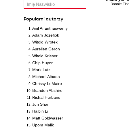
JavaScript. W
Bonnie Ei
Popularni autorzy
Czasowo nie
Anil Ananthaswamy
Adam Józefiok
Witold Wrotek
Aurélien Géron
Witold Krieser
Chip Huyen
Mark Lutz
Michael Albada
Chrissy LeMaire
Brandon Abshire
Rishal Hurbans
Jun Shan
Haibin Li
Matt Goldwasser
Upom Malik