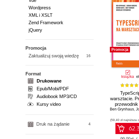
Vue
Wordpress
XML i XSLT
Zend Framework
jQuery
Promocja
Promocja
Zaktualizuj swoją wiedzę
16
Format
książka
e
Drukowane
Epub/Mobi/PDF
TypeScri
Audiobook MP3/CD
warsztacie. P
Kursy video
przewodnik 
Ben Grynhaus
efektywneg
,
Jo
(59,40 zł najniższa 
Druk na żądanie
4
62.3
99.00zł
(