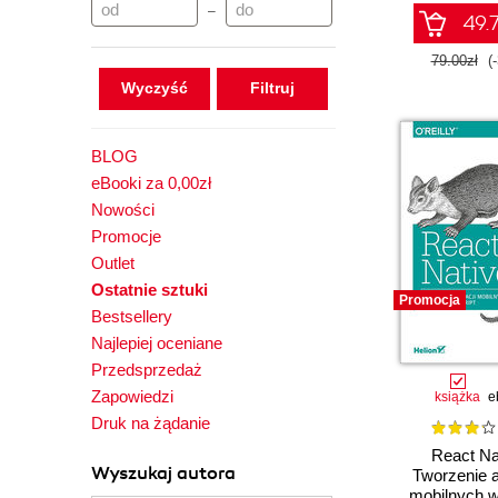
–
49.7
79.00zł
(
Wyczyść
BLOG
eBooki za 0,00zł
Nowości
Promocje
Outlet
Ostatnie sztuki
Promocja
Bestsellery
Najlepiej oceniane
Przedsprzedaż
Zapowiedzi
książka
e
Druk na żądanie
React Na
Wyszukaj autora
Tworzenie a
mobilnych w