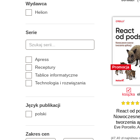
Wydawca
Helion
Serie
Apress
Receptury
Promocja
Tablice informatyczne
Technologia i rozwiązania
książka
e
Język publikacji
React od p
polski
Nowoczesne
tworzenia ap
Eve Porcello
Wydanie
,
A
Zakres cen
(47,40 zł najniższa 