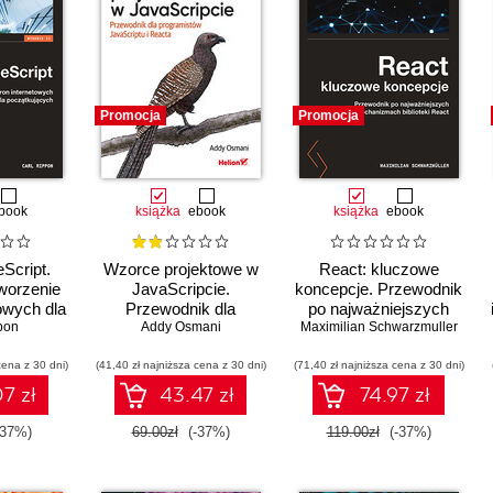
Promocja
Promocja
book
książka
ebook
książka
ebook
eScript.
Wzorce projektowe w
React: kluczowe
worzenie
JavaScripcie.
koncepcje. Przewodnik
towych dla
Przewodnik dla
po najważniejszych
ących.
pon
programistów
Addy Osmani
Maximilian Schwarzmuller
mechanizmach
 II
JavaScriptu i Reacta.
biblioteki React
cena z 30 dni)
(41,40 zł najniższa cena z 30 dni)
Wydanie II
(71,40 zł najniższa cena z 30 dni)
7 zł
43.47 zł
74.97 zł
-37%)
69.00zł
(-37%)
119.00zł
(-37%)