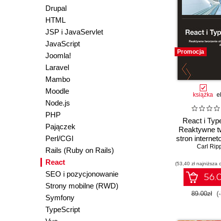
Drupal
HTML
JSP i JavaServlet
JavaScript
Promocja
Joomla!
Laravel
Mambo
Moodle
książka
e
Node.js
PHP
React i Typ
Pajączek
Reaktywne t
Perl/CGI
stron interne
początkuj
Carl Rip
Rails (Ruby on Rails)
Wydanie
React
(53,40 zł najniższa 
SEO i pozycjonowanie
56.0
Strony mobilne (RWD)
89.00zł
(
Symfony
TypeScript