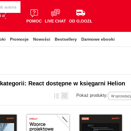
 zł
POMOC
LIVE CHAT
OD O,OOZŁ
oki
Promocje
Nowości
Bestsellery
Darmowe ebooki
 kategorii: React dostępne w księgarni Helion
Pokaż produkty:
W sprzedaż