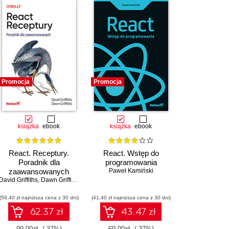
Promocja
Promocja
książka
ebook
książka
ebook
React. Receptury.
React. Wstęp do
Poradnik dla
programowania
zaawansowanych
Paweł Kamiński
David Griffiths
,
Dawn Griffiths
(59,40 zł najniższa cena z 30 dni)
(41,40 zł najniższa cena z 30 dni)
62.37 zł
43.47 zł
99.00zł
(-37%)
69.00zł
(-37%)