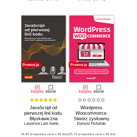
Promocja
Promocja
książka
ebook
książka
ebook
JavaScript od
Wordpress
pierwszej linii kodu.
Woocommerce.
Błyskawiczna
Stwórz zyskowny
nauka pisania gier,
Laurence Lars Svekis
,
Maaike van Putten
sklep internetowy
Dariusz Pichalski
,
Rob Percival
stron WWW i
(59,40 zł najniższa cena z 30 dni)
aplikacji
(25,74 zł najniższa cena z 30 dni)