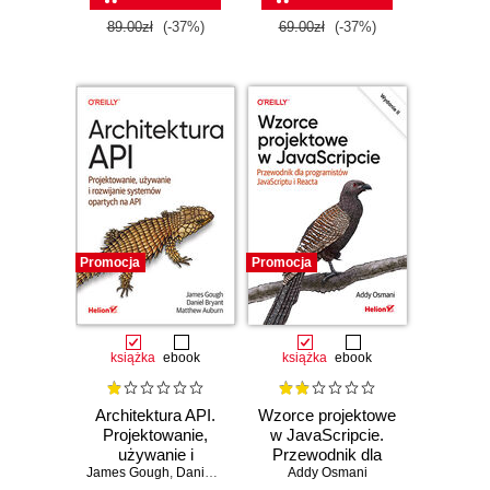
89.00zł
(-37%)
69.00zł
(-37%)
Promocja
Promocja
książka
ebook
książka
ebook
Architektura API.
Wzorce projektowe
Projektowanie,
w JavaScripcie.
używanie i
Przewodnik dla
James Gough
rozwijanie
,
Daniel Bryant
,
Matthew Auburn
programistów
Addy Osmani