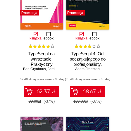
Promocja
Promocja
książka
ebook
książka
ebook
TypeScript na
TypeScript 4. Od
warsztacie.
początkującego do
Praktyczny
profesjonalisty.
Ben Grynhaus
przewodnik pisania
,
Jordan Hudgens
,
Adam Freeman
Rayon Hunte
Wydanie II
,
Matt Morgan
,
Wekosl
efektywnego kodu
(59,40 zł najniższa cena z 30 dni)
(65,40 zł najniższa cena z 30 dni)
62.37 zł
68.67 zł
99.00zł
(-37%)
109.00zł
(-37%)