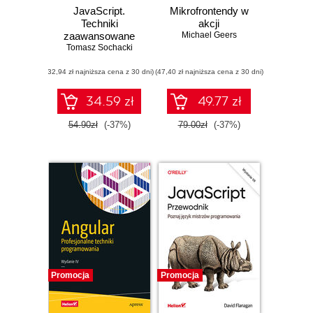
JavaScript.
Mikrofrontendy w
Techniki
akcji
zaawansowane
Michael Geers
Tomasz Sochacki
(32,94 zł najniższa cena z 30 dni)
(47,40 zł najniższa cena z 30 dni)
34.59 zł
49.77 zł
54.90zł
(-37%)
79.00zł
(-37%)
Promocja
Promocja