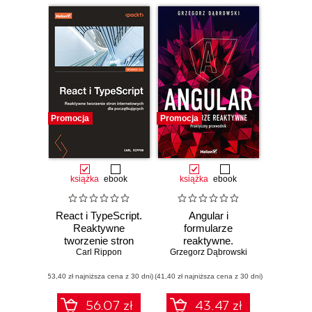
Promocja
Promocja
książka
ebook
książka
ebook
React i TypeScript.
Angular i
Reaktywne
formularze
tworzenie stron
reaktywne.
internetowych dla
Carl Rippon
Grzegorz Dąbrowski
Praktyczny
początkujących.
przewodnik
(53,40 zł najniższa cena z 30 dni)
Wydanie II
(41,40 zł najniższa cena z 30 dni)
56.07 zł
43.47 zł