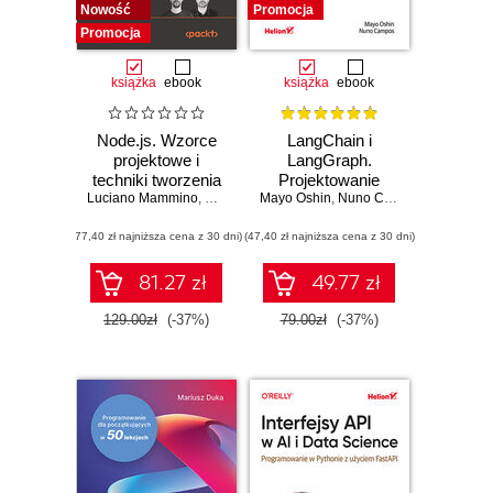
Nowość
Promocja
Promocja
książka
ebook
książka
ebook
Node.js. Wzorce
LangChain i
projektowe i
LangGraph.
techniki tworzenia
Projektowanie
Luciano Mammino
aplikacji
,
Mario Casciaro
Mayo Oshin
aplikacji opartych
,
Colin J. Ihrig (Foreword)
,
Nuno Campos
,
Matteo
produkcyjnych.
na dużych
(77,40 zł najniższa cena z 30 dni)
Wydanie IV
(47,40 zł najniższa cena z 30 dni)
modelach
językowych w
praktyce
81.27 zł
49.77 zł
129.00zł
(-37%)
79.00zł
(-37%)