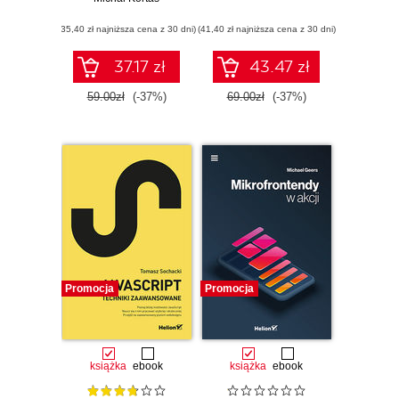
first
(35,40 zł najniższa cena z 30 dni)
(41,40 zł najniższa cena z 30 dni)
37.17 zł
43.47 zł
59.00zł
(-37%)
69.00zł
(-37%)
Promocja
Promocja
książka
ebook
książka
ebook