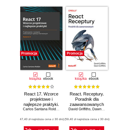
Promocja
Promocja
książka
ebook
książka
ebook
React 17. Wzorce
React. Receptury.
projektowe i
Poradnik dla
najlepsze praktyki.
zaawansowanych
Projektowanie i
Carlos Santana Roldán
David Griffiths
,
Dawn Griffiths
rozwijanie
(47,40 zł najniższa cena z 30 dni)
nowoczesnych
(59,40 zł najniższa cena z 30 dni)
aplikacji