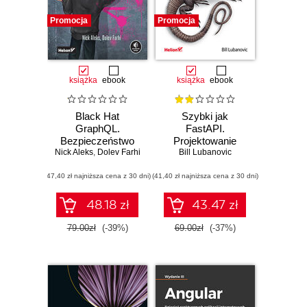
Promocja
Promocja
książka
ebook
książka
ebook
Black Hat
Szybki jak
GraphQL.
FastAPI.
Bezpieczeństwo
Projektowanie
Nick Aleks
API dla hakerów i
,
Dolev Farhi
aplikacji WWW w
Bill Lubanovic
pentesterów
Pythonie
(47,40 zł najniższa cena z 30 dni)
(41,40 zł najniższa cena z 30 dni)
48.18 zł
43.47 zł
79.00zł
(-39%)
69.00zł
(-37%)