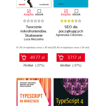
książka
ebook
książka
ebook
Tworzenie
SEO dla
mikrofrontendów.
początkujących
Skalowanie
Agnieszka Ciborowska
,
Jarosław Lipiń
Luca Mezzalira
zespołów i
projektów, nowe
(47,40 zł najniższa cena z 30 dni)
możliwości dla
(35,40 zł najniższa cena z 30 dni)
twórców
oprogramowania
49.77 zł
37.17 zł
79.00zł
(-37%)
59.00zł
(-37%)