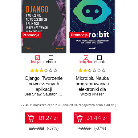
Promocja
Promocja
książka
ebook
książka
ebook
Django. Tworzenie
Micro:bit. Nauka
nowoczesnych
programowania i
aplikacji
elektroniki dla
Ben Shaw
internetowych w
,
Saurabh Badhwar
,
Andrew Bird
małych oraz
Witold Krieser
,
Bharath Chandra K S
,
C
Pythonie
dużych
(77,40 zł najniższa cena z 30 dni)
(29,94 zł najniższa cena z 30 dni)
81.27 zł
31.44 zł
129.00zł
(-37%)
49.90zł
(-37%)