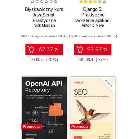
Błyskawiczny kurs
Django 5.
JavaScript.
Praktyczne
Praktyczne
tworzenie aplikacji
wprowadzenie do
Nick Morgan
internetowych w
Antonio Melé
programowania
Pythonie. Wydanie
(59,40 zł najniższa cena z 30 dni)
(89,40 zł najniższa cena z 30 dni)
V
62.37 zł
93.87 zł
99.00zł
(-37%)
149.00zł
(-37%)
Promocja
Promocja