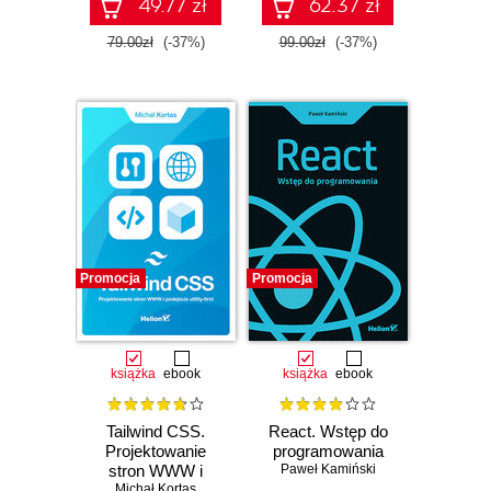
internetowych.
49.77 zł
62.37 zł
Wydanie III
79.00zł
(-37%)
99.00zł
(-37%)
Promocja
Promocja
książka
ebook
książka
ebook
Tailwind CSS.
React. Wstęp do
Projektowanie
programowania
stron WWW i
Paweł Kamiński
podejście utility-
Michał Kortas