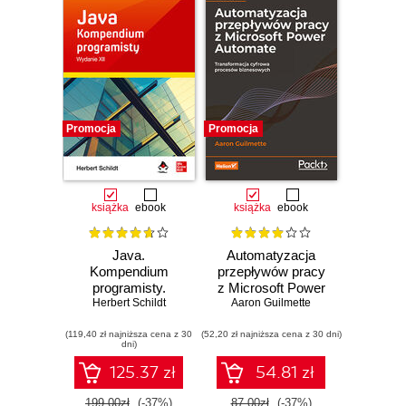
Promocja
Promocja
książka
ebook
książka
ebook
Java.
Automatyzacja
Kompendium
przepływów pracy
programisty.
z Microsoft Power
Herbert Schildt
Wydanie XII
Aaron Guilmette
Automate.
Transformacja
(119,40 zł najniższa cena z 30
(52,20 zł najniższa cena z 30 dni)
cyfrowa procesów
dni)
biznesowych.
Wydanie II
125.37 zł
54.81 zł
199.00zł
(-37%)
87.00zł
(-37%)