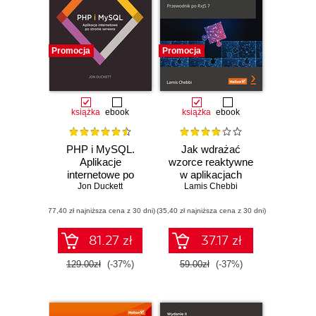
Promocja
Promocja
książka
ebook
książka
ebook
PHP i MySQL.
Jak wdrażać
Aplikacje
wzorce reaktywne
internetowe po
w aplikacjach
stronie serwera
Jon Duckett
Lamis Chebbi
Angulara.
Przewodnik po
(77,40 zł najniższa cena z 30 dni)
(35,40 zł najniższa cena z 30 dni)
RxJS 7
81.27 zł
37.17 zł
129.00zł
(-37%)
59.00zł
(-37%)