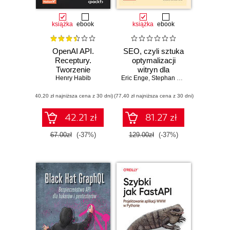
książka
ebook
książka
ebook
OpenAI API.
SEO, czyli sztuka
Receptury.
optymalizacji
Tworzenie
witryn dla
inteligentnych
Henry Habib
Eric Enge
wyszukiwarek.
,
Stephan Spencer
,
Jessie Str
aplikacji,
Wydanie IV
(40,20 zł najniższa cena z 30 dni)
chatbotów,
(77,40 zł najniższa cena z 30 dni)
wirtualnych
asystentów i
42.21 zł
81.27 zł
generatorów treści
67.00zł
(-37%)
129.00zł
(-37%)