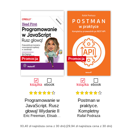
Promocja
Promocja
książka
ebook
książka
ebook
Programowanie w
Postman w
JavaScript. Rusz
praktyce.
głową! Wydanie II
Kompletny
Eric Freeman
,
Elisabeth Robson
przewodnik po
Rafał Podraza
REST API
(83,40 zł najniższa cena z 30 dni)
(29,94 zł najniższa cena z 30 dni)