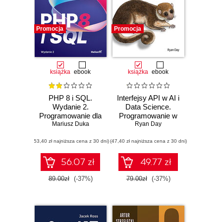
Promocja
Promocja
książka
ebook
książka
ebook
PHP 8 i SQL.
Interfejsy API w AI i
Wydanie 2.
Data Science.
Programowanie dla
Programowanie w
początkujących w
Mariusz Duka
Pythonie z
Ryan Day
50 lekcjach
użyciem FastAPI
(53,40 zł najniższa cena z 30 dni)
(47,40 zł najniższa cena z 30 dni)
56.07 zł
49.77 zł
89.00zł
(-37%)
79.00zł
(-37%)