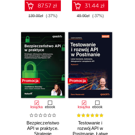
87.57 zł
31.44 zł
139.00zł
(-37%)
49.90zł
(-37%)
Promocja
Promocja
książka
ebook
książka
ebook
Bezpieczeństwo
Testowanie i
API w praktyce.
rozwój API w
Strategie
Postmanie. Łatwe