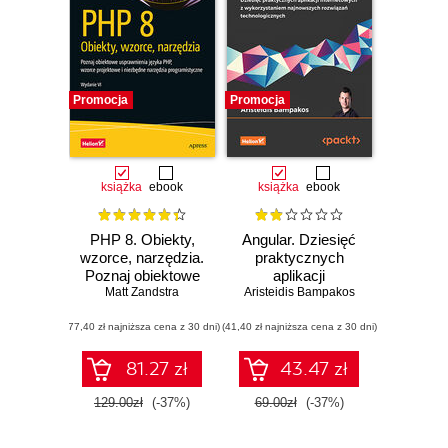
Promocja
Promocja
książka
ebook
książka
ebook
PHP 8. Obiekty,
Angular. Dziesięć
wzorce, narzędzia.
praktycznych
Poznaj obiektowe
aplikacji
usprawnienia
Matt Zandstra
Aristeidis Bampakos
internetowych z
języka PHP,
wykorzystaniem
(77,40 zł najniższa cena z 30 dni)
wzorce projektowe
(41,40 zł najniższa cena z 30 dni)
najnowszych
i niezbędne
rozwiązań
narzędzia
technologicznych.
81.27 zł
43.47 zł
programistyczne.
Wydanie III
Wydanie VI
129.00zł
(-37%)
69.00zł
(-37%)