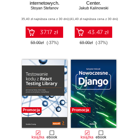
internetowych.
Center.
Stoyan Stefanov
Wydanie II
Programowanie
Jakub Kalinowski
rozwiązań w
(35,40 zł najniższa cena z 30 dni)
(41,40 zł najniższa cena z 30 dni)
projektach
biznesowych
37.17 zł
43.47 zł
59.00zł
(-37%)
69.00zł
(-37%)
Promocja
Promocja
książka
ebook
książka
ebook