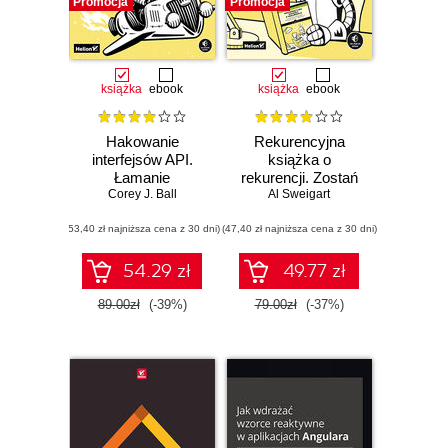
Promocja
Promocja
książka
ebook
książka
ebook
Hakowanie
Rekurencyjna
interfejsów API.
książka o
Łamanie
rekurencji. Zostań
interfejsów
Corey J. Ball
mistrzem rozmów
Al Sweigart
programowania
kwalifikacyjnych
(53,40 zł najniższa cena z 30 dni)
aplikacji
(47,40 zł najniższa cena z 30 dni)
poświęconych
internetowych
językom Python i
JavaScript
54.29 zł
49.77 zł
89.00zł
(-39%)
79.00zł
(-37%)