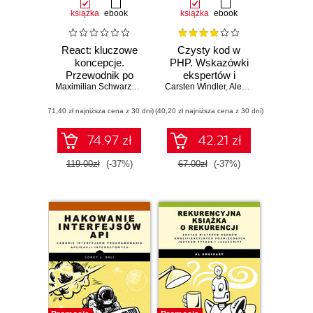
książka
ebook
książka
ebook
React: kluczowe
Czysty kod w
koncepcje.
PHP. Wskazówki
Przewodnik po
ekspertów i
najważniejszych
Maximilian Schwarzmuller
Carsten Windler
najlepsze
,
Alexandre Daubois
mechanizmach
rozwiązania
(71,40 zł najniższa cena z 30 dni)
biblioteki React
(40,20 zł najniższa cena z 30 dni)
pozwalające pisać
piękny, przystępny
i łatwy w
74.97 zł
42.21 zł
utrzymaniu kod
PHP
119.00zł
(-37%)
67.00zł
(-37%)