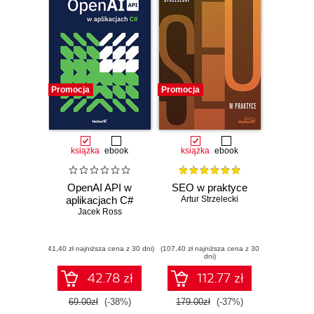
Promocja
Promocja
książka
ebook
książka
ebook
OpenAI API w
SEO w praktyce
aplikacjach C#
Artur Strzelecki
Jacek Ross
(41,40 zł najniższa cena z 30 dni)
(107,40 zł najniższa cena z 30
dni)
42.78 zł
112.77 zł
69.00zł
(-38%)
179.00zł
(-37%)