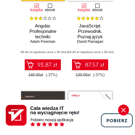
książka
ebook
książka
ebook
Angular.
JavaScript.
Profesjonalne
Przewodnik.
techniki
Poznaj język
programowania.
Adam Freeman
David Flanagan
mistrzów
Wydanie IV
programowania.
(89,40 zł najniższa cena z 30 dni)
(83,40 zł najniższa cena z 30 dni)
Wydanie VII
93.87 zł
87.57 zł
149.00zł
(-37%)
139.00zł
(-37%)