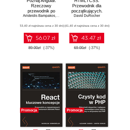
Poznaj Angular.
HTML i CSS.
Rzeczowy
Przewodnik dla
przewodnik po
początkujących.
Aristeidis Bampakos
tworzeniu aplikacji
,
Pablo Deeleman
Solidne podstawy
David DuRocher
webowych z
kodowania i
(53,40 zł najniższa cena z 30 dni)
użyciem
(41,40 zł najniższa cena z 30 dni)
projektowania
frameworku
responsywnych
Angular 15.
stron
56.07 zł
43.47 zł
Wydanie IV
internetowych
89.00zł
(-37%)
69.00zł
(-37%)
Promocja
Promocja