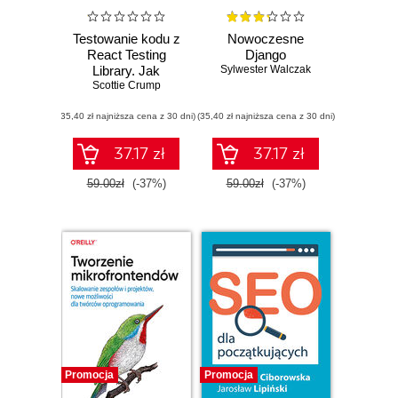
Testowanie kodu z
Nowoczesne
React Testing
Django
Library. Jak
Sylwester Walczak
tworzyć testy,
Scottie Crump
które będą proste
(35,40 zł najniższa cena z 30 dni)
w utrzymaniu i
(35,40 zł najniższa cena z 30 dni)
modyfikacji
37.17 zł
37.17 zł
59.00zł
(-37%)
59.00zł
(-37%)
Promocja
Promocja