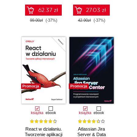
internetowych
62.37 zł
27.03 zł
99.00zł
(-37%)
42.90zł
(-37%)
Promocja
Promocja
książka
ebook
książka
ebook
React w działaniu.
Atlassian Jira
Tworzenie aplikacji
Server & Data