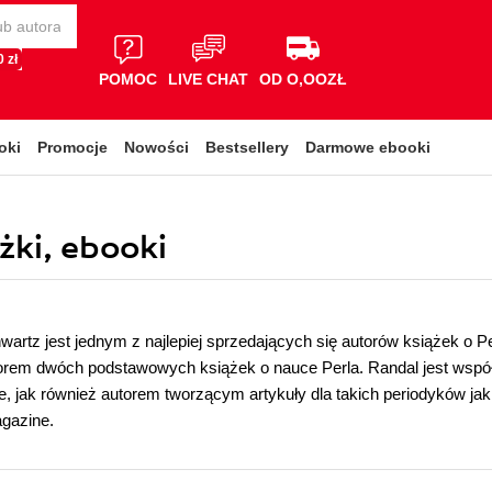
 zł
POMOC
LIVE CHAT
OD O,OOZŁ
oki
Promocje
Nowości
Bestsellery
Darmowe ebooki
żki, ebooki
wartz jest jednym z najlepiej sprzedających się autorów książek o P
orem dwóch podstawowych książek o nauce Perla. Randal jest współ
, jak również autorem tworzącym artykuły dla takich periodyków j
gazine.