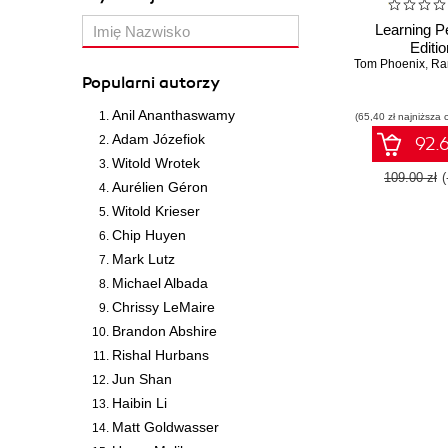
Learning Pe
Editio
Tom Phoenix
,
Rand
Popularni autorzy
Anil Ananthaswamy
(65,40 zł najniższa 
Adam Józefiok
92.6
Witold Wrotek
109.00 zł
Aurélien Géron
Witold Krieser
Chip Huyen
Mark Lutz
Michael Albada
Chrissy LeMaire
Brandon Abshire
Rishal Hurbans
Jun Shan
Haibin Li
Matt Goldwasser