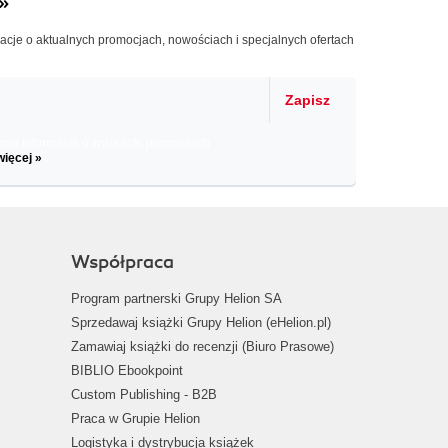
»
macje o aktualnych promocjach, nowościach i specjalnych ofertach
Zapisz
il informacje o zniżkach, promocjach
więcej »
Współpraca
Program partnerski Grupy Helion SA
Sprzedawaj książki Grupy Helion (eHelion.pl)
Zamawiaj książki do recenzji (Biuro Prasowe)
BIBLIO Ebookpoint
Custom Publishing - B2B
Praca w Grupie Helion
Logistyka i dystrybucja książek