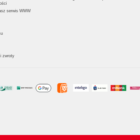
ości
nasz serwis WWW
su
i zwroty