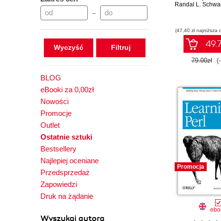
Randal L. Schwa
–
(47,40 zł najniższa 
49.7
Wyczyść
79.00zł
(
BLOG
eBooki za 0,00zł
Nowości
Promocje
Outlet
Ostatnie sztuki
Bestsellery
Najlepiej oceniane
Promocja
Przedsprzedaż
Zapowiedzi
Druk na żądanie
ebo
Wyszukaj autora