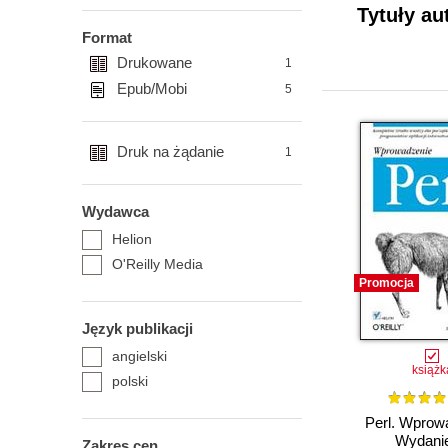
Tytuły au
Format
Drukowane
1
Epub/Mobi
5
Druk na żądanie
1
Wydawca
Helion
O'Reilly Media
Promocja
Język publikacji
angielski
książk
polski
Perl. Wprow
Wydanie
Zakres cen