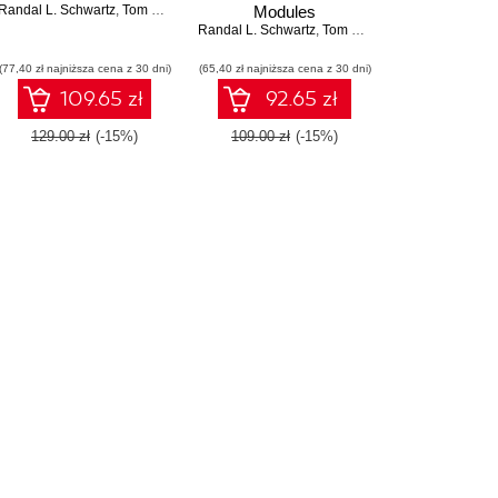
Randal L. Schwartz
,
Tom Phoenix
,
brian d foy
Modules
om Phoenix
Randal L. Schwartz
,
Tom Phoenix
(77,40 zł najniższa cena z 30 dni)
(65,40 zł najniższa cena z 30 dni)
109.65 zł
92.65 zł
129.00 zł
(-15%)
109.00 zł
(-15%)