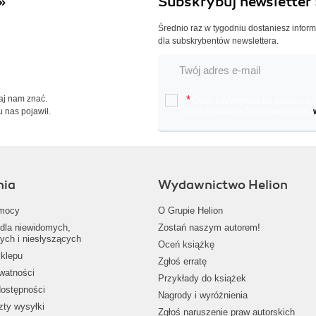
»
Subskrybuj newsletter 
Średnio raz w tygodniu dostaniesz infor
dla subskrybentów newslettera.
Daj nam znać.
*
Chcę otrzymywać na podany e-ma
u nas pojawił.
oraz nowościach wydawniczych.
nia
Wydawnictwo Helion
mocy
O Grupie Helion
dla niewidomych,
Zostań naszym autorem!
ych i niesłyszących
Oceń książkę
klepu
Zgłoś erratę
ywatności
Przykłady do książek
dostępności
Nagrody i wyróżnienia
zty wysyłki
Zgłoś naruszenie praw autorskich