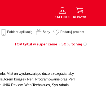
ZALOGUJ
KOSZYK
Pobierz aplikację
Bony
Podaruj prezent
TOP tytuł w super cenie » 50% taniej
erlu. Miał on wystarczająco dużo szczęścia, aby
autorem książek Perl. Programowanie oraz Perl.
ak: UNIX Review, Web Techniques, Sys Admin