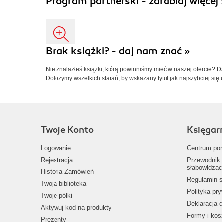
Program partnerski - zarabiaj więcej 
Brak książki? - daj nam znać »
Nie znalazłeś książki, którą powinniśmy mieć w naszej ofercie? 
Dołożymy wszelkich starań, by wskazany tytuł jak najszybciej się 
Twoje Konto
Księgar
Logowanie
Centrum po
Rejestracja
Przewodnik 
słabowidząc
Historia Zamówień
Regulamin s
Twoja biblioteka
Polityka pr
Twoje półki
Deklaracja 
Aktywuj kod na produkty
Formy i kos
Prezenty