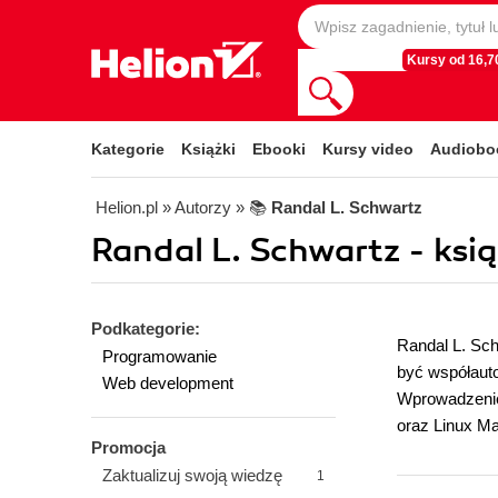
Kursy od 16,70
Kategorie
Książki
Ebooki
Kursy video
Audiobo
Helion.pl
» Autorzy
» 📚
Randal L. Schwartz
Randal L. Schwartz - ksią
Podkategorie:
Randal L. Sch
Programowanie
być współaut
Web development
Wprowadzenie
oraz Linux Ma
Promocja
Zaktualizuj swoją wiedzę
1