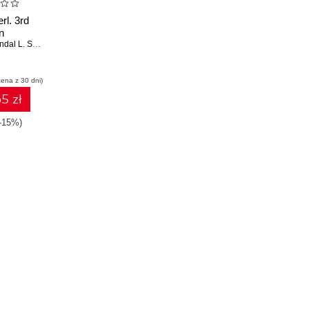
rl. 3rd
n
al L. Schwartz
cena z 30 dni)
5 zł
(-15%)