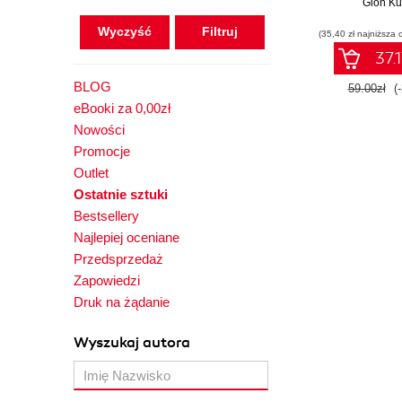
Gion Ku
Wyczyść
(35,40 zł najniższa 
37.1
BLOG
59.00zł
(
eBooki za 0,00zł
Nowości
Promocje
Outlet
Ostatnie sztuki
Bestsellery
Najlepiej oceniane
Przedsprzedaż
Zapowiedzi
Druk na żądanie
Wyszukaj autora