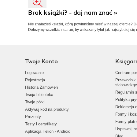
Brak książki? - daj nam znać »
Nie znalazłeś książki, którą powinniśmy mieć w naszej ofercie? 
Dołożymy wszelkich starań, by wskazany tytuł jak najszybciej się 
Twoje Konto
Księgar
Logowanie
Centrum po
Rejestracja
Przewodnik 
słabowidząc
Historia Zamówień
Regulamin s
Twoja biblioteka
Polityka pr
Twoje półki
Deklaracja 
Aktywuj kod na produkty
Formy i kos
Prezenty
Formy płatn
Testy i certyfikaty
Usprawnij 
Aplikacja Helion - Android
Blog