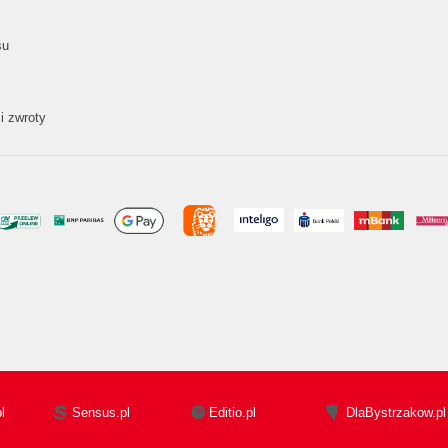
su
i zwroty
l
Sensus.pl
Editio.pl
DlaBystrzakow.pl