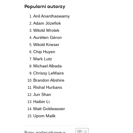
Popularni autorzy
Anil Ananthaswamy
Adam Józefiok
Witold Wrotek
Aurélien Géron
Witold Krieser
Chip Huyen
Mark Lutz
Michael Albada
Chrissy LeMaire
Brandon Abshire
Rishal Hurbans
Jun Shan
Haibin Li
Matt Goldwasser
Upom Malik
Bony podarunkowe »