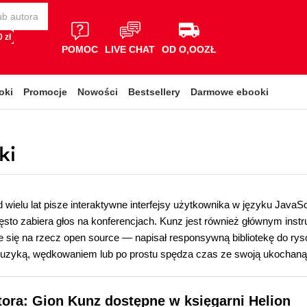
 zł
POMOC
LIVE CHAT
OD O,OOZŁ
oki
Promocje
Nowości
Bestsellery
Darmowe ebooki
ki
 wielu lat pisze interaktywne interfejsy użytkownika w języku JavaS
ęsto zabiera głos na konferencjach. Kunz jest również głównym instr
e się na rzecz open source — napisał responsywną bibliotekę do ry
muzyką, wędkowaniem lub po prostu spędza czas ze swoją ukochaną 
tora: Gion Kunz dostępne w księgarni Helion