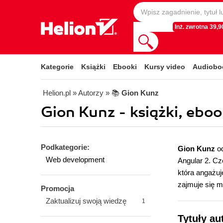
Inż. zwrotna 39,90
Kategorie
Książki
Ebooki
Kursy video
Audiobo
Helion.pl
» Autorzy
» 📚
Gion Kunz
Gion Kunz - książki, eboo
Podkategorie:
Gion Kunz
od
Web development
Angular 2. Cz
która angażuj
zajmuje się 
Promocja
Zaktualizuj swoją wiedzę
1
Tytuły au