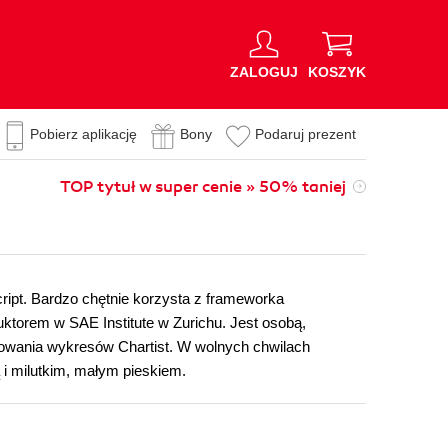
ZALOGUJ
KOSZYK
Pobierz aplikację
Bony
Podaruj prezent
TOP tytuł w super cenie » 50% taniej
cript. Bardzo chętnie korzysta z frameworka
uktorem w SAE Institute w Zurichu. Jest osobą,
sowania wykresów Chartist. W wolnych chwilach
i milutkim, małym pieskiem.