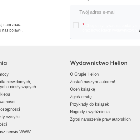
Daj nam znać.
*
Chcę otrzymywać na podany e-ma
u nas pojawił.
oraz nowościach wydawniczych.
nia
Wydawnictwo Helion
mocy
O Grupie Helion
dla niewidomych,
Zostań naszym autorem!
ych i niesłyszących
Oceń książkę
klepu
Zgłoś erratę
ywatności
Przykłady do książek
dostępności
Nagrody i wyróżnienia
zty wysyłki
Zgłoś naruszenie praw autorskich
ości
nasz serwis WWW