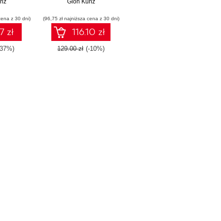
nz
interfaces with Angular -
Gion Kunz
Second Edition
cena z 30 dni)
(96,75 zł najniższa cena z 30 dni)
7 zł
116.10 zł
-37%)
129.00 zł
(-10%)