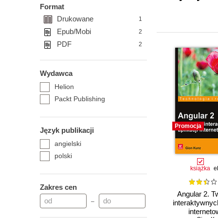
Format
Drukowane
1
Epub/Mobi
2
PDF
2
Wydawca
Helion
Packt Publishing
Promocja
Język publikacji
angielski
polski
książka
e
Zakres cen
Angular 2. T
–
interaktywnych
internet