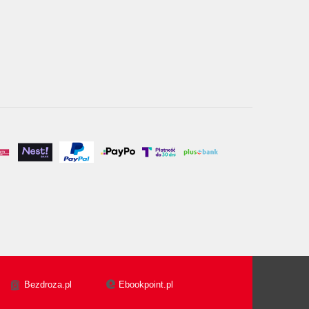
Bezdroza.pl
Ebookpoint.pl