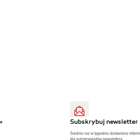
»
Subskrybuj newsletter 
Średnio raz w tygodniu dostaniesz infor
dla subskrybentów newslettera.