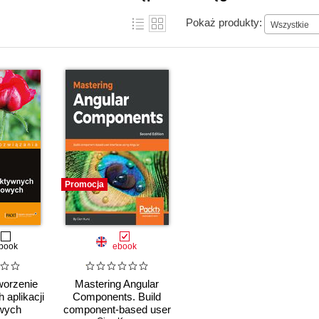
Pokaż produkty:
Wszystkie
Promocja
book
ebook
worzenie
Mastering Angular
 aplikacji
Components. Build
owych
component-based user