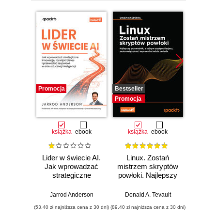
Promocja
Bestseller
Promocj
Promocja
książka
ebook
książka
ebook
ksią
Lider w świecie AI.
Linux. Zostań
P
Jak wprowadzać
mistrzem skryptów
Re
strategiczne
powłoki. Najlepszy
Ob
innowacje, rozwijać
przewodnik, z
nauko
biznes i
którym
cz
Jarrod Anderson
Donald A. Tevault
William 
przewodzić
zoptymalizujesz,
eksp
(53,40 zł najniższa cena z 30 dni)
(89,40 zł najniższa cena z 30 dni)
(53,40 zł naj
zespołowi w erze
zautomatyzujesz i
anali