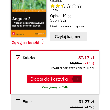
Ocena:
2.5
/
6
Opinie:
10
Stron:
352
Druk:
oprawa miękka
Czytaj fragment
Zajrzyj do książki
37,17 zł
Książka
59,00 zł
(-37%)
35,40 zł najniższa cena z 30 dni
Dodaj do koszyka
Wysyłamy w 24h
31,27 zł
Ebook
59,00 zł
(-47%)