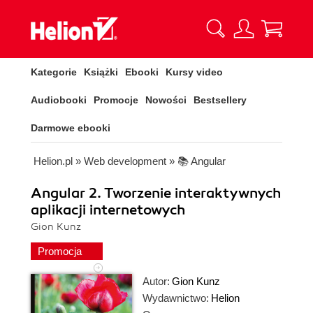
Kategorie
Książki
Ebooki
Kursy video
Audiobooki
Promocje
Nowości
Bestsellery
Darmowe ebooki
Helion.pl
»
Web development
»
📚 Angular
Angular 2. Tworzenie interaktywnych
aplikacji internetowych
Gion Kunz
Promocja
Autor:
Gion Kunz
Wydawnictwo:
Helion