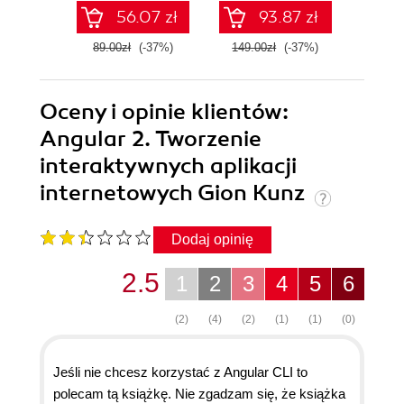
sztucznej
usprawnisz każde
Python
56.07 zł
93.87 zł
inteligencji
zadanie
89.00zł
(-37%)
149.00zł
(-37%)
89.0
Oceny i opinie klientów:
Angular 2. Tworzenie
interaktywnych aplikacji
internetowych Gion Kunz
Dodaj opinię
2.5
1
2
3
4
5
6
(2)
(4)
(2)
(1)
(1)
(0)
Jeśli nie chcesz korzystać z Angular CLI to
polecam tą książkę. Nie zgadzam się, że książka