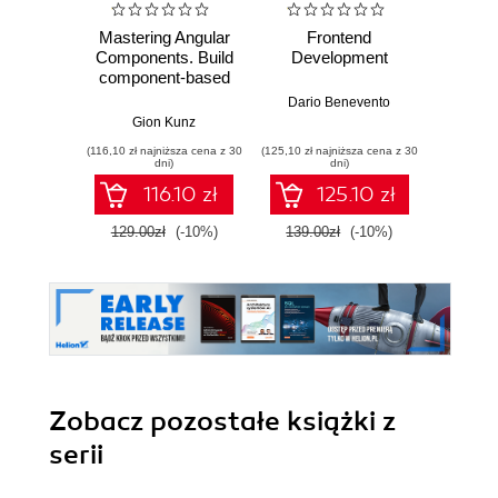
Mastering Angular
Frontend
Web D
Components. Build
Development
with 
component-based
and 
user interfaces with
Dario Benevento
Angular - Second
Gion Kunz
Kev
Edition
(116,10 zł najniższa cena z 30
(125,10 zł najniższa cena z 30
(89,91 zł naj
dni)
dni)
116.10 zł
125.10 zł
129.00zł
(-10%)
139.00zł
(-10%)
99.9
Zobacz pozostałe książki z
serii