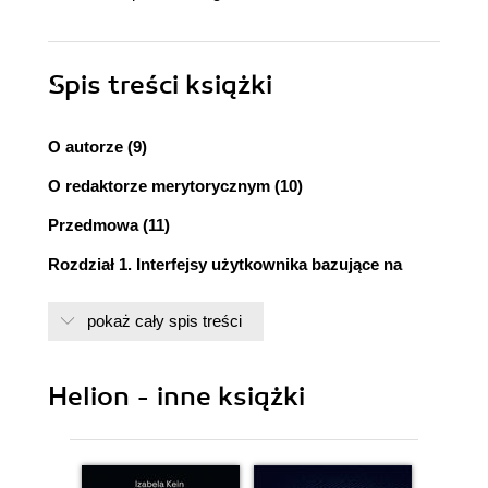
Spis treści
książki
O autorze (9)
O redaktorze merytorycznym (10)
Przedmowa (11)
Rozdział 1. Interfejsy użytkownika bazujące na
komponentach (17)
pokaż cały spis treści
Myślenie w kategoriach organizmów (18)
Komponenty, czyli organy interfejsu użytkownika
(19)
Helion - inne książki
Enkapsulacja (19)
Łatwość kompozycji (22)
Komponenty, czyli rozwiązanie wymyślone