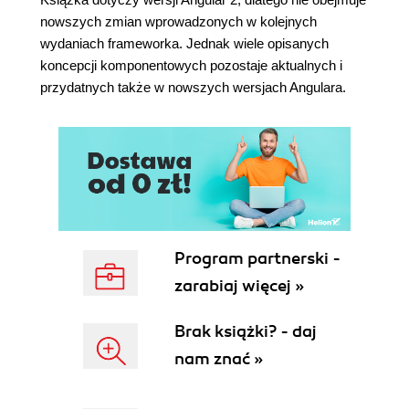
Tworzenie komponentu interaktywnego suwaka
nowszych zmian wprowadzonych w kolejnych
aktywności (164)
wydaniach frameworka. Jednak wiele opisanych
Rzutowanie czasu (167)
koncepcji komponentowych pozostaje aktualnych i
Renderowanie znaczników aktywności (169)
przydatnych także w nowszych wersjach Angulara.
Tchnięcie życia w suwak (172)
Powtórka (175)
Tworzenie strumienia aktywności (175)
Dodanie aktywności do modułu projektu (179)
Podsumowanie (180)
Rozdział 7. Komponenty poprawiające działanie
aplikacji (183)
Program partnerski -
Zarządzanie etykietami (184)
zarabiaj więcej »
Encja danych etykiety (184)
Generowanie etykiet (185)
Brak książki? - daj
Tworzenie usługi etykiet (186)
Renderowanie etykiet (188)
nam znać »
Integracja usługi etykiet (190)
Włączenie renderowania etykiet (192)