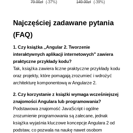
Tworzenie listy zadań (53)
79.00zł
(-37%)
149.00zł
(-39%)
59.9
Powtórka (56)
Właściwy poziom enkapsulacji (56)
Najczęściej zadawane pytania
Powtórka (58)
Wejście generuje wyjście (59)
(FAQ)
Powtórka (62)
Własne elementy interfejsu użytkownika (62)
1. Czy książka ,,Angular 2. Tworzenie
Powtórka (70)
interaktywnych aplikacji internetowych" zawiera
Filtrowanie zadań (70)
praktyczne przykłady kodu?
Podsumowanie (74)
Tak, książka zawiera liczne praktyczne przykłady kodu
Rozdział 3. Tworzenie kompozycji przy użyciu
oraz projekty, które pomagają zrozumieć i wdrożyć
architekturę komponentową w Angularze 2.
komponentów (75)
Dane - od tymczasowej listy do prawdziwej bazy
2. Czy korzystanie z książki wymaga wcześniejszej
danych (76)
znajomości Angulara lub programowania?
Programowanie reaktywne z użyciem
Podstawowa znajomość JavaScript i ogólne
obserwowalnych struktur danych (76)
zrozumienie programowania są zalecane, jednak
Niezmienność (84)
książka wyjaśnia kluczowe koncepcje Angulara 2 od
Czyste komponenty (86)
podstaw, co pozwala na naukę nawet osobom