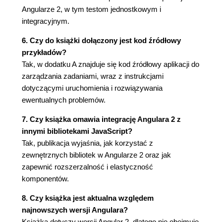
Wprowadzenie do routera Angulara (134)
Angularze 2, w tym testom jednostkowym i
Kompozycja poprzez routing (134)
integracyjnym.
Kompozycja za pomocą szablonu czy routera
6. Czy do książki dołączony jest kod źródłowy
(136)
przykładów?
Jak działa drzewo routingu? (137)
Tak, w dodatku A znajduje się kod źródłowy aplikacji do
Powrót do korzeni (139)
zarządzania zadaniami, wraz z instrukcjami
Zakładki wykorzystujące router (147)
dotyczącymi uruchomienia i rozwiązywania
Refaktoryzacja nawigacji (149)
ewentualnych problemów.
Podsumowanie (151)
Rozdział 6. Strumień aktywności, czyli co się działo
7. Czy książka omawia integrację Angulara 2 z
innymi bibliotekami JavaScript?
(153)
Tak, publikacja wyjaśnia, jak korzystać z
Wykonanie usługi do tworzenia dziennika
zewnętrznych bibliotek w Angularze 2 oraz jak
aktywności (154)
zapewnić rozszerzalność i elastyczność
Tworzenie dziennika aktywności (156)
komponentów.
Wykorzystanie elastyczności SVG (158)
8. Czy książka jest aktualna względem
Nadawanie SVG stylów (160)
najnowszych wersji Angulara?
Budowanie komponentów SVG (162)
Książka dotyczy wersji Angular 2, dlatego nie obejmuje