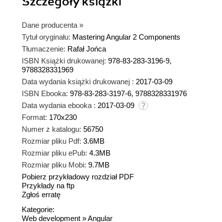
Szczegóły
książki
Dane producenta
»
Tytuł oryginału:
Mastering Angular 2 Components
Tłumaczenie:
Rafał Jońca
ISBN Książki drukowanej:
978-83-283-3196-9,
9788328331969
Data wydania książki drukowanej :
2017-03-09
ISBN Ebooka:
978-83-283-3197-6, 9788328331976
Data wydania ebooka :
2017-03-09
Format:
170x230
Numer z katalogu:
56750
Rozmiar pliku Pdf:
3.6MB
Rozmiar pliku ePub:
4.3MB
Rozmiar pliku Mobi:
9.7MB
Pobierz przykładowy rozdział PDF
Przykłady na ftp
Zgłoś erratę
Kategorie:
Web development
»
Angular