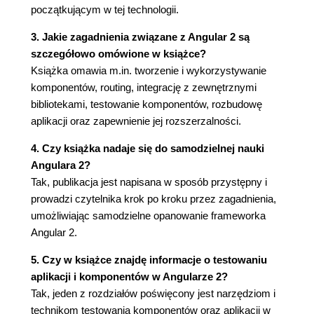
Oczyszczanie listy zadań (89)
początkującym w tej technologii.
Powtórka (95)
3. Jakie zagadnienia związane z Angular 2 są
Kompozycja z użyciem rzutowania treści (95)
szczegółowo omówione w książce?
Tworzenie komponentu zakładek (97)
Książka omawia m.in. tworzenie i wykorzystywanie
Powtórka (100)
komponentów, routing, integrację z zewnętrznymi
Mieszanie rzutowanej i generowanej zawartości
bibliotekami, testowanie komponentów, rozbudowę
(101)
aplikacji oraz zapewnienie jej rozszerzalności.
Podsumowanie (107)
Rozdział 4. Tylko bez komentarzy, proszę! (109)
4. Czy książka nadaje się do samodzielnej nauki
Angulara 2?
Jeden edytor, by wszystkimi rządzić (110)
Tak, publikacja jest napisana w sposób przystępny i
Tworzenie komponentu edytora (110)
prowadzi czytelnika krok po kroku przez zagadnienia,
Powtórka (118)
umożliwiając samodzielne opanowanie frameworka
Budowanie systemu komentarzy (118)
Angular 2.
Budowanie systemu komentarzy (119)
Budowanie komponentu komentarzy (122)
5. Czy w książce znajdę informacje o testowaniu
Powtórka (129)
aplikacji i komponentów w Angularze 2?
Podsumowanie (130)
Tak, jeden z rozdziałów poświęcony jest narzędziom i
Rozdział 5. Routing a komponenty (133)
technikom testowania komponentów oraz aplikacji w