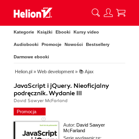
Kategorie
Książki
Ebooki
Kursy video
Audiobooki
Promocje
Nowości
Bestsellery
Darmowe ebooki
Helion.pl
»
Web development
»
📚 Ajax
JavaScript i jQuery. Nieoficjalny
podręcznik. Wydanie III
David Sawyer McFarland
Promocja
Autor:
David Sawyer
McFarland
Serie wydawnicze: