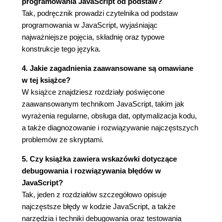
Rozdział 3. Dodawanie struktur logicznych i
programowania JavaScript od podstaw?
Tak, podręcznik prowadzi czytelnika od podstaw
sterujących (93)
programowania w JavaScript, wyjaśniając
Programy reagujące inteligentnie (93)
najważniejsze pojęcia, składnię oraz typowe
Podstawy instrukcji warunkowych (94)
konstrukcje tego języka.
Uwzględnianie planu awaryjnego (98)
4. Jakie zagadnienia zaawansowane są omawiane
Sprawdzanie kilku warunków (98)
w tej książce?
Bardziej skomplikowane warunki (102)
W książce znajdziesz rozdziały poświęcone
Zagnieżdżanie instrukcji warunkowych (104)
zaawansowanym technikom JavaScript, takim jak
Wskazówki na temat pisania instrukcji
wyrażenia regularne, obsługa dat, optymalizacja kodu,
warunkowych (104)
a także diagnozowanie i rozwiązywanie najczęstszych
Przykład - używanie instrukcji warunkowych (105)
problemów ze skryptami.
Obsługa powtarzających się zadań za pomocą
pętli (109)
5. Czy książka zawiera wskazówki dotyczące
Pętle while (109)
debugowania i rozwiązywania błędów w
Pętle i tablice (111)
JavaScript?
Pętle for (112)
Tak, jeden z rozdziałów szczegółowo opisuje
Pętle do-while (114)
najczęstsze błędy w kodzie JavaScript, a także
Funkcje - wielokrotne korzystanie z przydatnego
narzędzia i techniki debugowania oraz testowania