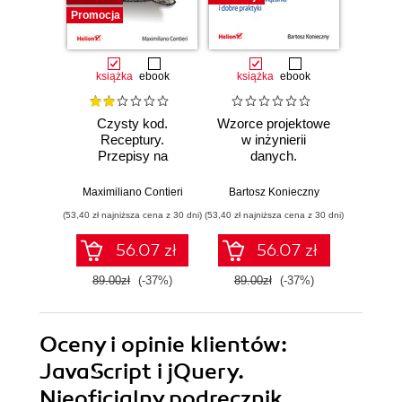
Promocja
Promocj
książka
ebook
książka
ebook
ksią
Czysty kod.
Wzorce projektowe
Lan
Receptury.
w inżynierii
Lan
Przepisy na
danych.
Proj
poprawienie
Sprawdzone
aplika
struktury i jakości
rozwiązania i dobre
na
Maximiliano Contieri
Bartosz Konieczny
Mayo Os
Twojego kodu
praktyki
mo
(53,40 zł najniższa cena z 30 dni)
(53,40 zł najniższa cena z 30 dni)
(47,40 zł naj
języ
p
56.07 zł
56.07 zł
89.00zł
(-37%)
89.00zł
(-37%)
79.0
Oceny i opinie klientów:
JavaScript i jQuery.
Nieoficjalny podręcznik.