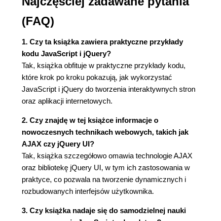
Najczęściej zadawane pytania
Kolejność wykonywania operacji (69)
Łączenie łańcuchów znaków (69)
(FAQ)
Łączenie liczb i łańcuchów znaków (70)
Zmienianie wartości zmiennych (71)
1. Czy ta książka zawiera praktyczne przykłady
Przykład - używanie zmiennych do tworzenia
kodu JavaScript i jQuery?
komunikatów (72)
Tak, książka obfituje w praktyczne przykłady kodu,
Przykład - pobieranie informacji (74)
które krok po kroku pokazują, jak wykorzystać
Tablice (77)
JavaScript i jQuery do tworzenia interaktywnych stron
Tworzenie tablic (78)
oraz aplikacji internetowych.
Używanie elementów tablicy (79)
2. Czy znajdę w tej książce informacje o
Dodawanie elementów do tablicy (80)
nowoczesnych technikach webowych, takich jak
Usuwanie elementów z tablicy (82)
AJAX czy jQuery UI?
Przykład - zapisywanie danych na stronie za
Tak, książka szczegółowo omawia technologie AJAX
pomocą tablic (83)
oraz bibliotekę jQuery UI, w tym ich zastosowania w
Krótka lekcja o obiektach (86)
praktyce, co pozwala na tworzenie dynamicznych i
Komentarze (88)
rozbudowanych interfejsów użytkownika.
Kiedy używać komentarzy? (89)
Komentarze w tej książce (90)
3. Czy książka nadaje się do samodzielnej nauki