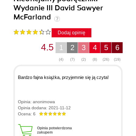
Wydanie III David Sawyer
McFarland
Dodaj opinię
4.5
1
2
3
4
5
6
(4)
(7)
(2)
(8)
(26)
(19)
Bardzo fajna książka, przyjemnie się ją czyta!
Opinia: anonimowa
Opinia dodana: 2021-11-12
Ocena: 6
Opinia potwierdzona
zakupem