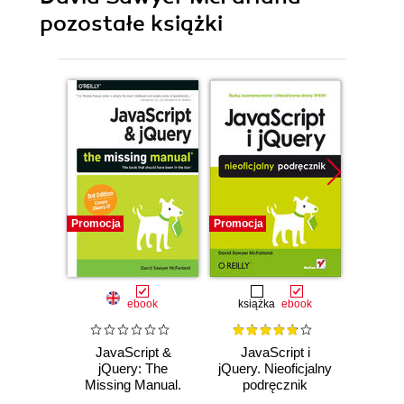
pozostałe książki
Promocja
Promocja
Promocj
ebook
książka
ebook
ksią
JavaScript &
JavaScript i
Jav
jQuery: The
jQuery. Nieoficjalny
Nie
Missing Manual.
podręcznik
po
3rd Edition