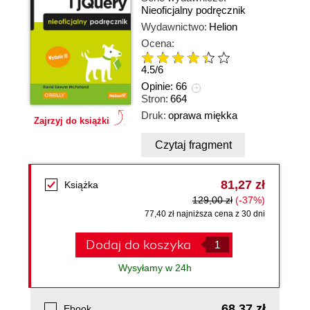
Nieoficjalny podręcznik
Wydawnictwo:
Helion
Ocena:
4.5
/
6
Opinie:
66
Stron:
664
Druk:
oprawa miękka
Zajrzyj do książki
Czytaj fragment
81,27 zł
Książka
129,00 zł
(-37%)
77,40 zł najniższa cena z 30 dni
Dodaj do koszyka
Wysyłamy w 24h
68,37 zł
Ebook