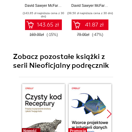
David Sawyer McFarland
David Sawyer McFarland
(143,65 zł najniższa cena z 30
(39,50 zł najniższa cena z 30 dni)
(38,50 zł naj
dni)
143.65 zł
41.87 zł
169.00zł
(-15%)
79.00zł
(-47%)
77.0
Zobacz pozostałe książki z
serii Nieoficjalny podręcznik
Nowość
Promocja
Bestselle