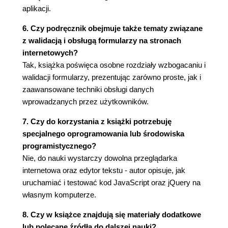
kodu (115)
aplikacji.
Krótki przykład (117)
Przekazywanie danych do funkcji (118)
6. Czy podręcznik obejmuje także tematy związane
Pobieranie informacji z funkcji (120)
z walidacją i obsługą formularzy na stronach
Unikanie konfliktów między nazwami
internetowych?
zmiennych (121)
Tak, książka poświęca osobne rozdziały wzbogacaniu i
Przykład - prosty quiz (124)
walidacji formularzy, prezentując zarówno proste, jak i
zaawansowane techniki obsługi danych
CZĘŚĆ II. WPROWADZENIE DO BIBLIOTEKI
wprowadzanych przez użytkowników.
JQUERY (131)
7. Czy do korzystania z książki potrzebuję
Rozdział 4. Wprowadzenie do jQuery (133)
specjalnego oprogramowania lub środowiska
Kilka słów o bibliotekach JavaScript (133)
programistycznego?
Jak zdobyć jQuery? (135)
Nie, do nauki wystarczy dowolna przeglądarka
Dołączanie pliku jQuery z serwera CDN (137)
internetowa oraz edytor tekstu - autor opisuje, jak
Pobieranie pliku jQuery (138)
uruchamiać i testować kod JavaScript oraz jQuery na
Dodawanie jQuery do strony (139)
własnym komputerze.
Podstawowe informacje o modyfikowaniu stron
8. Czy w książce znajdują się materiały dodatkowe
WWW (142)
lub polecane źródła do dalszej nauki?
Zrozumieć DOM (145)