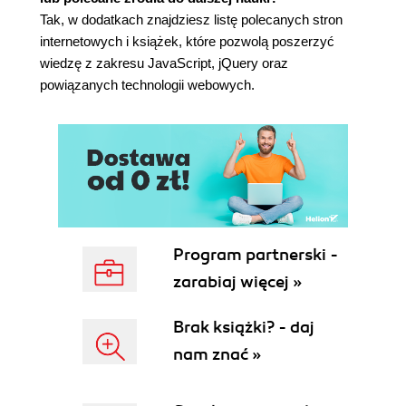
Tak, w dodatkach znajdziesz listę polecanych stron
Pobieranie elementów stron na sposób jQuery
internetowych i książek, które pozwolą poszerzyć
(147)
wiedzę z zakresu JavaScript, jQuery oraz
Proste selektory (148)
powiązanych technologii webowych.
Selektory zaawansowane (151)
Filtry jQuery (153)
Zrozumienie kolekcji jQuery (155)
Dodawanie treści do stron (157)
Zastępowanie i usuwanie wybranych
elementów (160)
Ustawianie i odczyt atrybutów znaczników (160)
Klasy (161)
Program partnerski -
Odczyt i modyfikacja właściwości CSS (163)
zarabiaj więcej »
Jednoczesna zmiana wielu właściwości CSS
(164)
Brak książki? - daj
Odczyt, ustawienia i usuwanie atrybutów HTML
(166)
nam znać »
Wykonanie akcji na każdym elemencie kolekcji
(167)