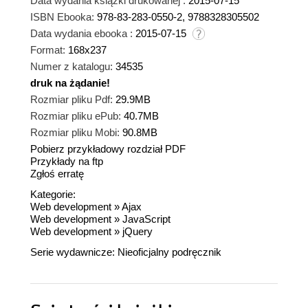
Data wydania książki drukowanej :
2015-07-15
ISBN Ebooka:
978-83-283-0550-2, 9788328305502
Data wydania ebooka :
2015-07-15
Format:
168x237
Numer z katalogu:
34535
druk na żądanie!
dnż
Rozmiar pliku Pdf:
29.9MB
Rozmiar pliku ePub:
40.7MB
Rozmiar pliku Mobi:
90.8MB
Pobierz przykładowy rozdział PDF
Przykłady na ftp
Zgłoś erratę
Kategorie:
Web development
»
Ajax
Web development
»
JavaScript
Web development
»
jQuery
Serie wydawnicze:
Nieoficjalny podręcznik