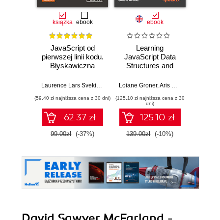
książka
ebook
ebook
JavaScript od
Learning
F
pierwszej linii kodu.
JavaScript Data
Dev
Błyskawiczna
Structures and
nauka pisania gier,
Algorithms.
Dario
stron WWW i
Enhance your
Laurence Lars Svekis
,
Maaike van Putten
Loiane Groner
,
Rob Percival
,
Aris Markogiannakis
,
D
aplikacji
problem-solving
(59,40 zł najniższa cena z 30 dni)
(125,10 zł najniższa cena z 30
(125,10 zł 
internetowych
skills in JavaScript
dni)
and TypeScript -
62.37 zł
125.10 zł
Fourth Edition
99.00zł
(-37%)
139.00zł
(-10%)
139.0
David Sawyer McFarland -