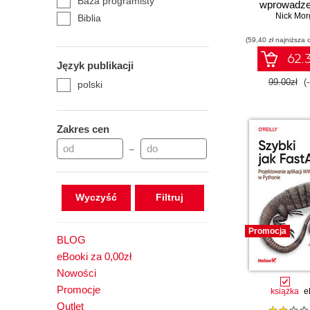
Baza programisty
wprowadze
programo
Nick Mor
Biblia
Big Nerd Ranch Guide
(59,40 zł najniższa 
Core
62.3
Język publikacji
Ćwiczenia
99.00zł
(
polski
Ćwiczenia praktyczne
Dla bystrzaków
Dla każdego
Zakres cen
Edukacja
–
Godzina dziennie
Head First - Rusz głową!
Ilustrowany przewodnik
Wyczyść
Kanon informatyki
Kompendium programisty
Promocja
BLOG
Kurs
eBooki za 0,00zł
Leksykon kieszonkowy
Nowości
Niebieski podręcznik
Promocje
książka
e
Nieoficjalny podręcznik
Outlet