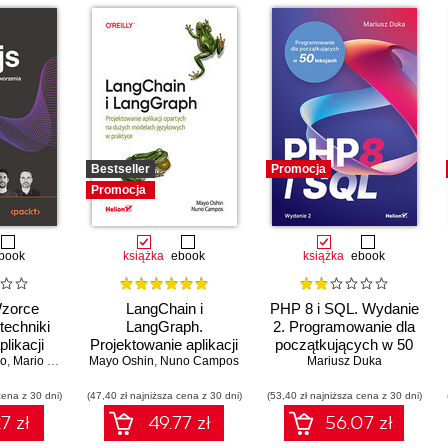
Bestseller
Promocja
Promocja
book
książka
ebook
książka
ebook
Wzorce
LangChain i
PHP 8 i SQL. Wydanie
techniki
LangGraph.
2. Programowanie dla
likacji
Projektowanie aplikacji
początkujących w 50
no
nych.
,
Mario Casciaro
Mayo Oshin
,
opartych na dużych
Colin J. Ihrig (Foreword)
,
Nuno Campos
,
Matteo Collina (Fore
Mariusz Duka
lekcjach
 IV
modelach językowych
cena z 30 dni)
(47,40 zł najniższa cena z 30 dni)
w praktyce
(53,40 zł najniższa cena z 30 dni)
7 zł
49.77 zł
56.07 zł