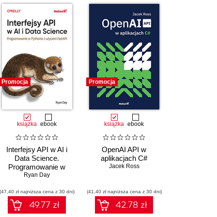
Promocja
Promocja
książka
ebook
książka
ebook
Interfejsy API w AI i
OpenAI API w
Data Science.
aplikacjach C#
Programowanie w
Jacek Ross
Pythonie z użyciem
Ryan Day
FastAPI
(47,40 zł najniższa cena z 30 dni)
(41,40 zł najniższa cena z 30 dni)
49.77 zł
42.78 zł