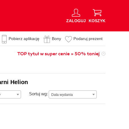
ZALOGUJ
KOSZYK
Pobierz aplikację
Bony
Podaruj prezent
TOP tytuł w super cenie » 50% taniej
rni Helion
Data wydania
Sortuj wg:
y
Data wydania