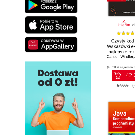
książka
e
Czysty kod
Wskazówki ek
najlepsze ro
Carsten Windler
pozwalając
,
piękny, przy
(40,20 zł najniższa 
łatwy w utrzy
PHP
42.2
67.00zł
(