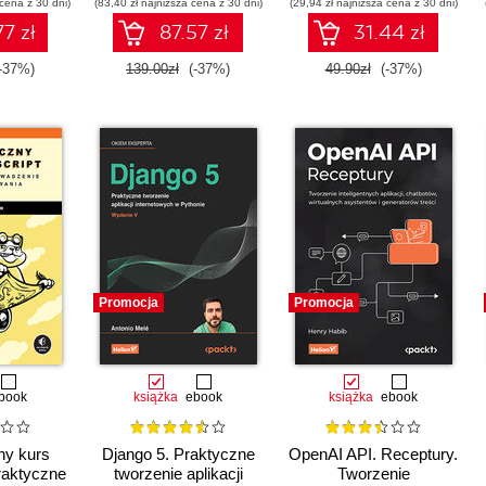
 cena z 30 dni)
(83,40 zł najniższa cena z 30 dni)
(29,94 zł najniższa cena z 30 dni)
77 zł
87.57 zł
31.44 zł
-37%)
139.00zł
(-37%)
49.90zł
(-37%)
Promocja
Promocja
book
książka
ebook
książka
ebook
ny kurs
Django 5. Praktyczne
OpenAI API. Receptury.
raktyczne
tworzenie aplikacji
Tworzenie