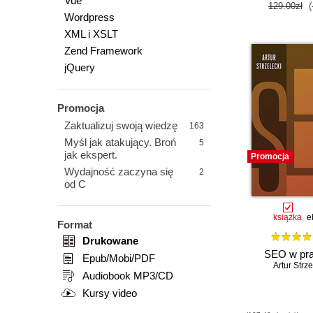
Vue
129.00zł
(
Wordpress
XML i XSLT
Zend Framework
jQuery
Promocja
Zaktualizuj swoją wiedzę
163
Myśl jak atakujący. Broń
5
jak ekspert.
Promocja
Wydajność zaczyna się
2
od C
książka
e
Format
Drukowane
SEO w pra
Epub/Mobi/PDF
Artur Strze
Audiobook MP3/CD
Kursy video