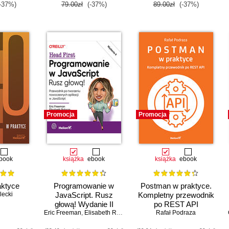
-37%)
79.00zł
(-37%)
89.00zł
(-37%)
Promocja
Promocja
book
książka
ebook
książka
ebook
ktyce
Programowanie w
Postman w praktyce.
lecki
JavaScript. Rusz
Kompletny przewodnik
głową! Wydanie II
po REST API
Eric Freeman
,
Elisabeth Robson
Rafał Podraza