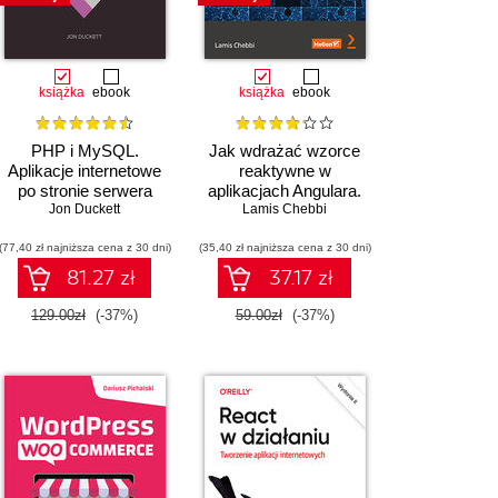
książka
ebook
książka
ebook
PHP i MySQL.
Jak wdrażać wzorce
Aplikacje internetowe
reaktywne w
po stronie serwera
aplikacjach Angulara.
Jon Duckett
Przewodnik po RxJS 7
Lamis Chebbi
(77,40 zł najniższa cena z 30 dni)
(35,40 zł najniższa cena z 30 dni)
81.27 zł
37.17 zł
129.00zł
(-37%)
59.00zł
(-37%)