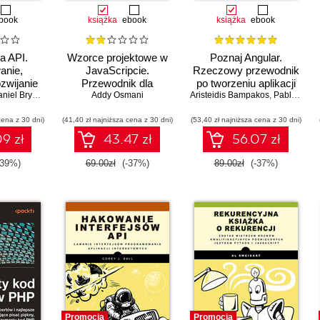
book
książka
ebook
książka
ebook
ra API.
Wzorce projektowe w
Poznaj Angular.
anie,
JavaScripcie.
Rzeczowy przewodnik
ozwijanie
Przewodnik dla
po tworzeniu aplikacji
rtych na
niel Bryant
,
Matthew Auburn
programistów
Addy Osmani
Aristeidis Bampakos
webowych z użyciem
,
Pablo Deeleman
JavaScriptu i Reacta.
frameworku Angular 15.
cena z 30 dni)
(41,40 zł najniższa cena z 30 dni)
Wydanie II
(53,40 zł najniższa cena z 30 dni)
Wydanie IV
9 zł
43.47 zł
56.07 zł
-39%)
69.00zł
(-37%)
89.00zł
(-37%)
Promocja
Promocja