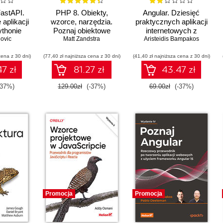
FastAPI.
PHP 8. Obiekty,
Angular. Dziesięć
 aplikacji
wzorce, narzędzia.
praktycznych aplikacji
thonie
Poznaj obiektowe
internetowych z
novic
usprawnienia języka
Matt Zandstra
Aristeidis Bampakos
wykorzystaniem
PHP, wzorce
najnowszych
cena z 30 dni)
(77,40 zł najniższa cena z 30 dni)
projektowe i niezbędne
(41,40 zł najniższa cena z 30 dni)
rozwiązań
narzędzia
technologicznych.
7 zł
81.27 zł
43.47 zł
programistyczne.
Wydanie III
Wydanie VI
-37%)
129.00zł
(-37%)
69.00zł
(-37%)
Promocja
Promocja