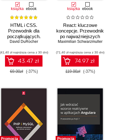
książka
ebook
książka
ebook
HTML i CSS.
React: kluczowe
Przewodnik dla
koncepcje. Przewodnik
początkujących.
po najważniejszych
Solidne podstawy
David DuRocher
Maximilian Schwarzmuller
mechanizmach
kodowania i
biblioteki React
(41,40 zł najniższa cena z 30 dni)
projektowania
(71,40 zł najniższa cena z 30 dni)
responsywnych stron
43.47 zł
74.97 zł
internetowych
69.00zł
(-37%)
119.00zł
(-37%)
Promocja
Promocja