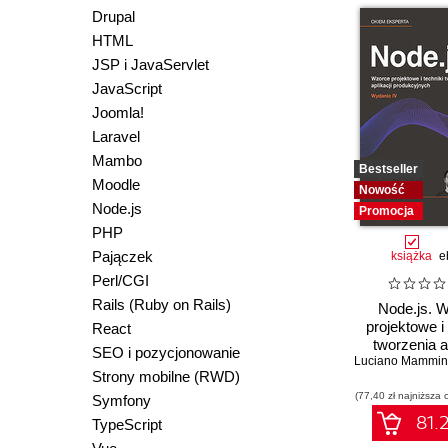
Drupal
HTML
JSP i JavaServlet
JavaScript
Joomla!
Laravel
Mambo
Bestseller
Moodle
Nowość
Node.js
Promocja
PHP
Pajączek
książka
e
Perl/CGI
Rails (Ruby on Rails)
Node.js. 
projektowe i 
React
tworzenia ap
SEO i pozycjonowanie
Luciano Mammi
produkcyj
Strony mobilne (RWD)
Wydanie
(77,40 zł najniższa 
Symfony
81.2
TypeScript