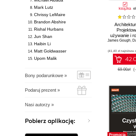
Michael Albada
Wrox
Mark Lutz
książka
e
Chrissy LeMaire
Brandon Abshire
Architektu
Rishal Hurbans
Projektow
używanie i r
Jun Shan
James Gough
systemów opa
,
Da
Haibin Li
API
Matt Goldwasser
(41,40 zł najniższa 
Upom Malik
42.0
69.00zł
(
Bony podarunkowe »
Podaruj prezent »
Nasi autorzy »
Pobierz aplikację:
Promocja