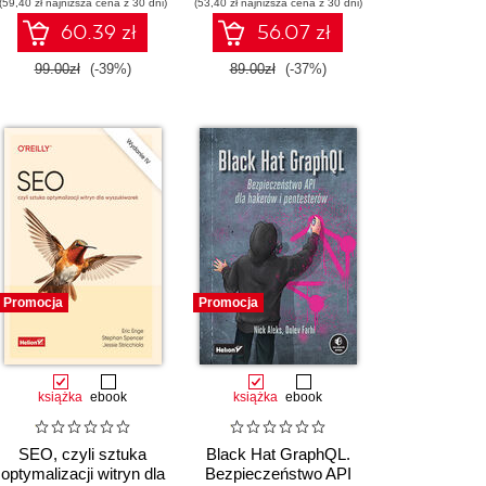
(59,40 zł najniższa cena z 30 dni)
bezpieczna
(53,40 zł najniższa cena z 30 dni)
Wydanie II
implementacja
60.39 zł
56.07 zł
interfejsów API
99.00zł
(-39%)
89.00zł
(-37%)
Promocja
Promocja
książka
ebook
książka
ebook
SEO, czyli sztuka
Black Hat GraphQL.
optymalizacji witryn dla
Bezpieczeństwo API