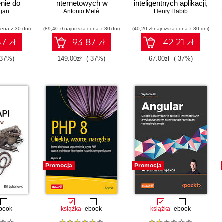
nie do
internetowych w
inteligentnych aplikacji,
wania
gan
Pythonie. Wydanie V
Antonio Melé
chatbotów, wirtualnych
Henry Habib
asystentów i
cena z 30 dni)
(89,40 zł najniższa cena z 30 dni)
(40,20 zł najniższa cena z 30 dni)
generatorów treści
7 zł
93.87 zł
42.21 zł
-37%)
149.00zł
(-37%)
67.00zł
(-37%)
Promocja
Promocja
book
książka
ebook
książka
ebook