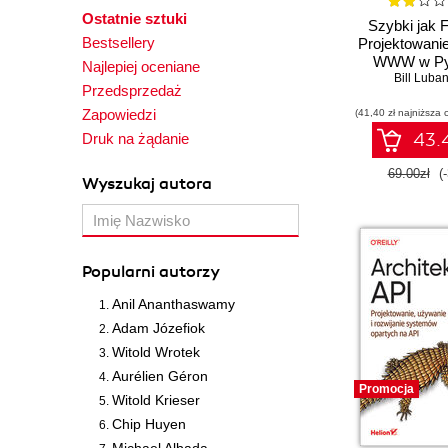
Od podszewki
Ostatnie sztuki
Szybki jak 
Oficjalny podręcznik
Bestsellery
Projektowanie
Oracle
WWW w Py
Najlepiej oceniane
Pierwsza pomoc
Bill Luba
Przedsprzedaż
Pierwsze starcie
Zapowiedzi
(41,40 zł najniższa 
Praktyczny kurs
43.4
Druk na żądanie
Przewodnik dla
początkujących
69.00zł
(
Wyszukaj autora
Przewodnik encyklopedyczny
Receptury
Rozmówki
Popularni autorzy
Rusz głową
Smashing Magazine
Anil Ananthaswamy
Szybki start
Adam Józefiok
Tablice informatyczne
Witold Wrotek
Tajniki języka JavaScript
Aurélien Géron
Promocja
Technologia i rozwiązania
Witold Krieser
Vademecum profesjonalisty
Chip Huyen
W Akcji