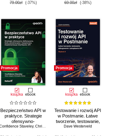
79.00zł
(-37%)
69.00zł
(-38%)
Promocja
Promocja
książka
ebook
książka
ebook
Bezpieczeństwo API w
Testowanie i rozwój API
praktyce. Strategie
w Postmanie. Łatwe
ofensywno-
tworzenie, testowanie,
Confidence Staveley
defensywne, testy
,
Christopher Romeo
debugowanie i
Dave Westerveld
penetracyjne i
zarządzanie API.