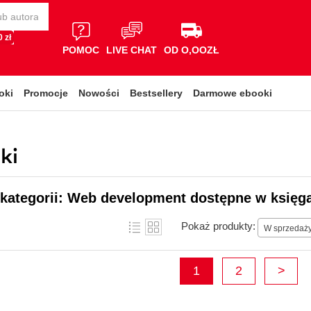
 zł
POMOC
LIVE CHAT
OD O,OOZŁ
oki
Promocje
Nowości
Bestsellery
Darmowe ebooki
ki
 kategorii: Web development dostępne w księga
Pokaż produkty:
W sprzedaż
1
2
>