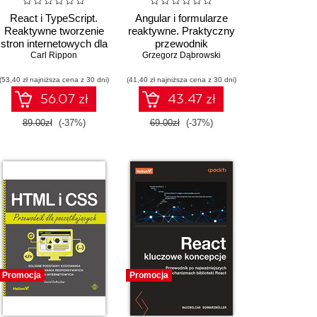
React i TypeScript.
Angular i formularze
Reaktywne tworzenie
reaktywne. Praktyczny
stron internetowych dla
przewodnik
początkujących.
Carl Rippon
Grzegorz Dąbrowski
Wydanie II
(53,40 zł najniższa cena z 30 dni)
(41,40 zł najniższa cena z 30 dni)
56.07 zł
43.47 zł
89.00zł
(-37%)
69.00zł
(-37%)
Promocja
Promocja