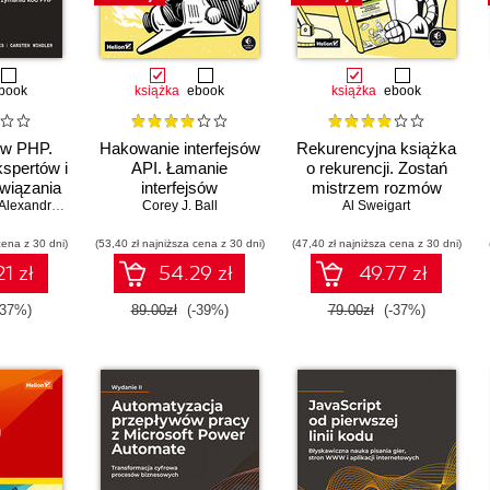
book
książka
ebook
książka
ebook
 w PHP.
Hakowanie interfejsów
Rekurencyjna książka
spertów i
API. Łamanie
o rekurencji. Zostań
związania
interfejsów
mistrzem rozmów
e pisać
Alexandre Daubois
programowania
Corey J. Ball
kwalifikacyjnych
Al Sweigart
stępny i
aplikacji internetowych
poświęconych językom
cena z 30 dni)
maniu kod
(53,40 zł najniższa cena z 30 dni)
(47,40 zł najniższa cena z 30 dni)
Python i JavaScript
1 zł
54.29 zł
49.77 zł
-37%)
89.00zł
(-39%)
79.00zł
(-37%)