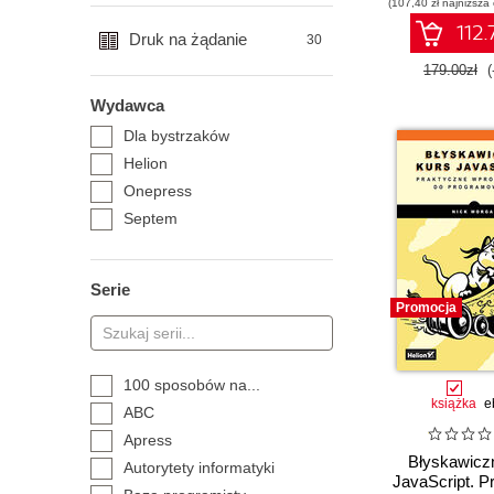
(107,40 zł najniższa
112.
Druk na żądanie
30
179.00zł
(
Wydawca
Dla bystrzaków
Helion
Onepress
Septem
Serie
Promocja
100 sposobów na...
książka
e
ABC
Apress
Błyskawicz
Autorytety informatyki
JavaScript. P