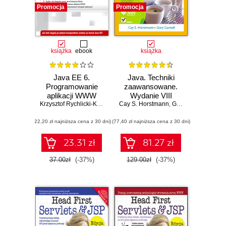
Promocja
Promocja
książka
ebook
książka
Java EE 6.
Java. Techniki
Programowanie
zaawansowane.
aplikacji WWW
Wydanie VIII
Krzysztof Rychlicki-Kicior
Cay S. Horstmann
,
Gary Cornell
(22,20 zł najniższa cena z 30 dni)
(77,40 zł najniższa cena z 30 dni)
23.31 zł
81.27 zł
37.00zł
(-37%)
129.00zł
(-37%)