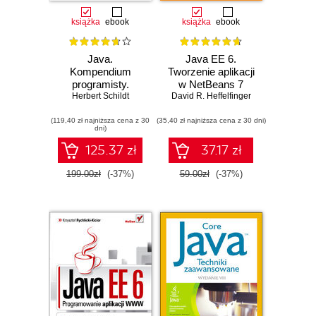
książka
ebook
książka
ebook
Java.
Java EE 6.
Kompendium
Tworzenie aplikacji
programisty.
w NetBeans 7
Herbert Schildt
Wydanie XII
David R. Heffelfinger
(119,40 zł najniższa cena z 30
(35,40 zł najniższa cena z 30 dni)
dni)
125.37 zł
37.17 zł
199.00zł
(-37%)
59.00zł
(-37%)