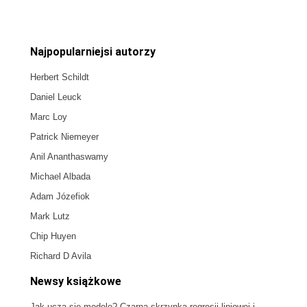
Najpopularniejsi autorzy
Herbert Schildt
Daniel Leuck
Marc Loy
Patrick Niemeyer
Anil Ananthaswamy
Michael Albada
Adam Józefiok
Mark Lutz
Chip Huyen
Richard D Avila
Newsy książkowe
Jak uczą się modele? Czarna skrzynka regresji liniowej i