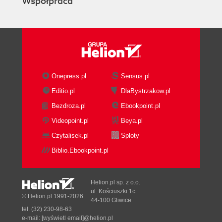
Współpraca
Onepress.pl
Sensus.pl
Editio.pl
DlaBystrzakow.pl
Bezdroza.pl
Ebookpoint.pl
Videopoint.pl
Beya.pl
Czytalisek.pl
Sploty
Biblio.Ebookpoint.pl
Helion.pl sp. z o.o.
ul. Kościuszki 1c
© Helion.pl 1991-2026
44-100 Gliwice
tel. (32) 230-98-63
e-mail:
[wyświetl email]@helion.pl