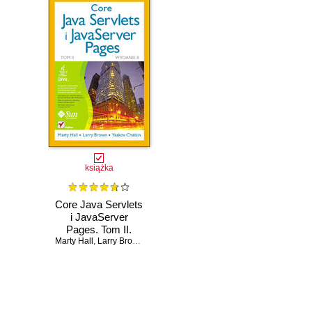
książka
Core Java Servlets
i JavaServer
Pages. Tom II.
Marty Hall
Wydanie II
,
Larry Brown
,
Yaakov Chaikin
Czasowo niedostępna