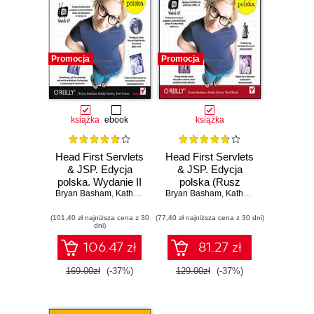
Promocja
Promocja
książka
ebook
książka
Head First Servlets
Head First Servlets
& JSP. Edycja
& JSP. Edycja
polska. Wydanie II
polska (Rusz
Bryan Basham
(Rusz głową!)
,
Kathy Sierra
,
Bryan Basham
Bert Bates
głową!)
,
Kathy Sierra
,
Bert Bate
(101,40 zł najniższa cena z 30
(77,40 zł najniższa cena z 30 dni)
dni)
106.47 zł
81.27 zł
169.00zł
(-37%)
129.00zł
(-37%)