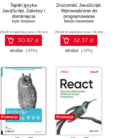
Tajniki języka
Zrozumieć JavaScript.
JavaScript. Zakresy i
Wprowadzenie do
domknięcia
programowania
Kyle Simpson
Marijn Haverbeke
(29,40 zł najniższa cena z 30 dni)
(59,40 zł najniższa cena z 30 dni)
30.87 zł
62.37 zł
49.00zł
(-37%)
99.00zł
(-37%)
Promocja
Promocja