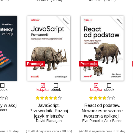
Promocja
Promocja
book
książka
ebook
książka
ebook
y w akcji
JavaScript.
React od podstaw.
eers
Przewodnik. Poznaj
Nowoczesne wzorce
język mistrzów
tworzenia aplikacji.
programowania.
David Flanagan
Eve Porcello
Wydanie II
,
Alex Banks
Wydanie VII
cena z 30 dni)
(83,40 zł najniższa cena z 30 dni)
(47,40 zł najniższa cena z 30 dni)