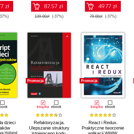
7 zł
87.57 zł
49.77 zł
-37%)
139.00zł
(-37%)
79.00zł
(-37%)
Promocja
Promocja
book
książka
ebook
książka
ebook
la dzieci
Refaktoryzacja.
React i Redux.
zaków
Ulepszanie struktury
Praktyczne tworzenie
va Holland
istniejącego kodu.
aplikacji WWW.