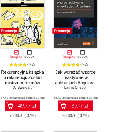
Promocja
Promocja
książka
ebook
książka
ebook
Rekurencyjna książka
Jak wdrażać wzorce
o rekurencji. Zostań
reaktywne w
mistrzem rozmów
aplikacjach Angulara.
kwalifikacyjnych
Al Sweigart
Przewodnik po RxJS 7
Lamis Chebbi
poświęconych językom
(47,40 zł najniższa cena z 30 dni)
Python i JavaScript
(35,40 zł najniższa cena z 30 dni)
49.77 zł
37.17 zł
79.00zł
(-37%)
59.00zł
(-37%)