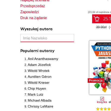
Wrox
Przedsprzedaż
Zapowiedzi
(23,94 zł najniższa 
Druk na żądanie
25.1
39.90zł
(
Wyszukaj autora
Popularni autorzy
Anil Ananthaswamy
Adam Józefiok
Witold Wrotek
Aurélien Géron
Promocja
Witold Krieser
Chip Huyen
Mark Lutz
Michael Albada
książka
e
Chrissy LeMaire