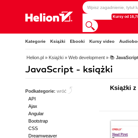
Kursy od 16,70
Kategorie
Książki
Ebooki
Kursy video
Audiobo
Helion.pl
» Książki
» Web development
» 📚
JavaScrip
JavaScript - książki
Książki z
Podkategorie:
wróć
API
Ajax
Angular
Bootstrap
CSS
Dreamweaver