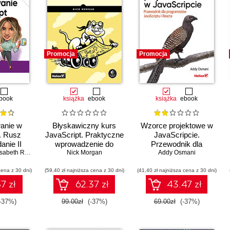
Promocja
Promocja
book
książka
ebook
książka
ebook
anie w
Błyskawiczny kurs
Wzorce projektowe w
. Rusz
JavaScript. Praktyczne
JavaScripcie.
anie II
wprowadzenie do
Przewodnik dla
sabeth Robson
programowania
Nick Morgan
programistów
Addy Osmani
JavaScriptu i Reacta.
cena z 30 dni)
(59,40 zł najniższa cena z 30 dni)
(41,40 zł najniższa cena z 30 dni)
Wydanie II
7 zł
62.37 zł
43.47 zł
-37%)
99.00zł
(-37%)
69.00zł
(-37%)