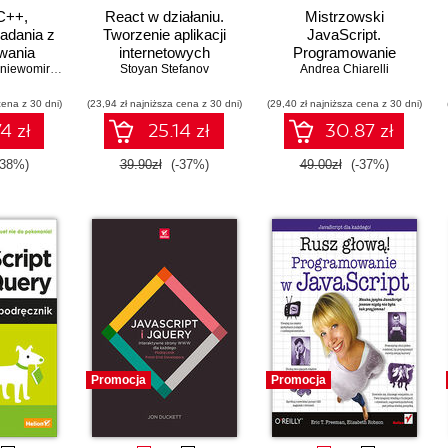
C++,
React w działaniu.
Mistrzowski
Zadania z
Tworzenie aplikacji
JavaScript.
wania
internetowych
Programowanie
iewomir Sarbicki
Stoyan Stefanov
Andrea Chiarelli
zorientowane
obiektowo
cena z 30 dni)
(23,94 zł najniższa cena z 30 dni)
(29,40 zł najniższa cena z 30 dni)
4 zł
25.14 zł
30.87 zł
-38%)
39.90zł
(-37%)
49.00zł
(-37%)
Promocja
Promocja