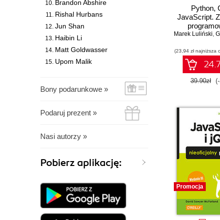
Brandon Abshire
Python, 
Rishal Hurbans
JavaScript. 
programo
Jun Shan
Marek Luliński
,
Gn
Haibin Li
Matt Goldwasser
(23,94 zł najniższa 
Upom Malik
24.7
39.90zł
(
Bony podarunkowe »
Podaruj prezent »
Nasi autorzy »
Pobierz aplikację:
Promocja