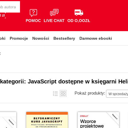
 zł
POMOC
LIVE CHAT
OD O,OOZŁ
oki
Promocje
Nowości
Bestsellery
Darmowe ebooki
t
 kategorii: JavaScript dostępne w księgarni Hel
Pokaż produkty:
W sprzedaż