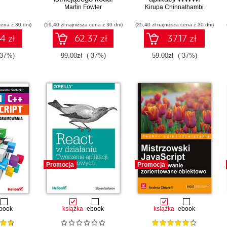
Martin Fowler
Wydanie II
Kirupa Chinnathambi
Wydanie II
cena z 30 dni)
(59,40 zł najniższa cena z 30 dni)
(35,40 zł najniższa cena z 30 dni)
4 zł
62.37 zł
37.17 zł
-37%)
99.00zł
(-37%)
59.00zł
(-37%)
Promocja
Promocja
book
książka
ebook
książka
ebook