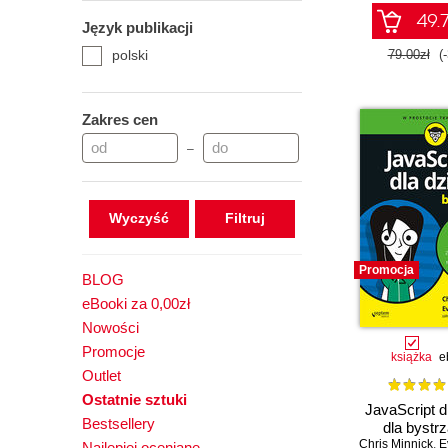
Head First - Rusz głową!
49.7
Język publikacji
Ilustrowany przewodnik
polski
79.00zł
(
Kanon informatyki
Kurs
Leksykon kieszonkowy
Zakres cen
Nieoficjalny podręcznik
–
Pierwsza pomoc
Pierwsze starcie
Praktyczny kurs
Wyczyść
Przewodnik dla
początkujących
Promocja
Receptury
BLOG
Rusz głową
eBooki za 0,00zł
Nowości
Smashing Magazine
Promocje
Tablice informatyczne
książka
e
Outlet
Tajniki języka JavaScript
Ostatnie sztuki
Technologia i rozwiązania
JavaScript d
Bestsellery
W Akcji
dla bystr
Chris Minnick
,
E
Najlepiej oceniane