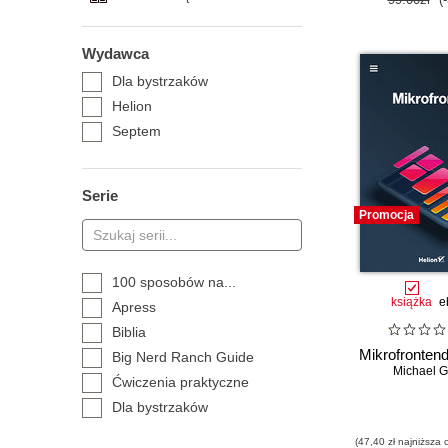
Wydawca
Dla bystrzaków
Helion
Septem
Serie
Promocja
100 sposobów na...
książka
e
Apress
Biblia
Mikrofrontend
Big Nerd Ranch Guide
Michael G
Ćwiczenia praktyczne
Dla bystrzaków
Dla każdego
(47,40 zł najniższa 