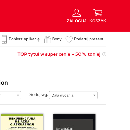
ZALOGUJ
KOSZYK
Pobierz aplikację
Bony
Podaruj prezent
TOP tytuł w super cenie » 50% taniej
ion
Data wydania
Sortuj wg:
y
Data wydania