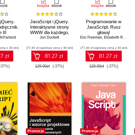
book
książka
ebook
książka
ebook
 jQuery.
JavaScript i jQuery.
Programowanie w
odręcznik.
Interaktywne strony
JavaScript. Rusz
 III
WWW dla każdego.
głową!
McFarland
Podręcznik Front-End
Jon Duckett
Eric Freeman
,
Elisabeth Robson
Developera
cena z 30 dni)
(77,40 zł najniższa cena z 30 dni)
(77,40 zł najniższa cena z 30 dni)
7 zł
81.27 zł
81.27 zł
-37%)
129.00zł
(-37%)
129.00zł
(-37%)
Promocja
Promocja