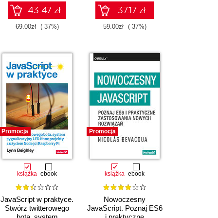
43.47 zł
37.17 zł
69.00zł
(-37%)
59.00zł
(-37%)
Promocja
Promocja
książka
ebook
książka
ebook
JavaScript w praktyce.
Nowoczesny
Stwórz twitterowego
JavaScript. Poznaj ES6
bota, system
i praktyczne