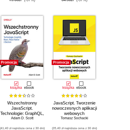
Promocja
Promocja
książka
ebook
książka
ebook
Wszechstronny
JavaScript. Tworzenie
JavaScript.
nowoczesnych aplikacji
Technologie: GraphQL,
webowych
React, React Native i
Adam D. Scott
Tomasz Sochacki
Electron
(41,40 zł najniższa cena z 30 dni)
(35,40 zł najniższa cena z 30 dni)