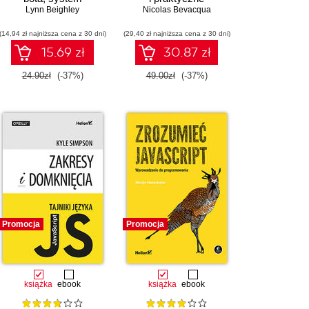
sygnalizacyjny LED i
Lynn Beighley
zastosowania nowych
Nicolas Bevacqua
inne projekty z użyciem
rozwiązań
(14,94 zł najniższa cena z 30 dni)
Node.js i Raspberry Pi
(29,40 zł najniższa cena z 30 dni)
15.69 zł
30.87 zł
24.90zł
(-37%)
49.00zł
(-37%)
Promocja
Promocja
książka
ebook
książka
ebook