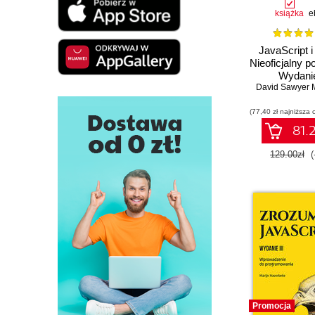
książka
e
JavaScript i
Nieoficjalny p
Wydanie
David Sawyer 
(77,40 zł najniższa 
81.2
129.00zł
(
Promocja