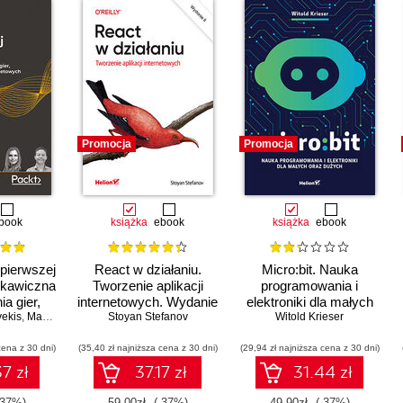
Promocja
Promocja
book
książka
ebook
książka
ebook
 pierwszej
React w działaniu.
Micro:bit. Nauka
yskawiczna
Tworzenie aplikacji
programowania i
a gier,
internetowych. Wydanie
elektroniki dla małych
vekis
aplikacji
,
Maaike van Putten
Stoyan Stefanov
,
Rob Percival
II
oraz dużych
Witold Krieser
owych
cena z 30 dni)
(35,40 zł najniższa cena z 30 dni)
(29,94 zł najniższa cena z 30 dni)
7 zł
37.17 zł
31.44 zł
-37%)
59.00zł
(-37%)
49.90zł
(-37%)