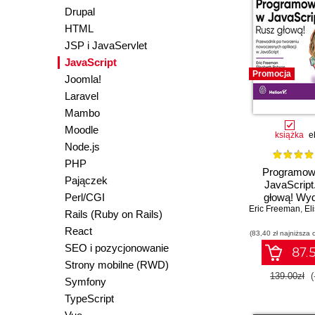
Drupal
HTML
JSP i JavaServlet
JavaScript
Promocja
Joomla!
Laravel
Mambo
Moodle
książka
e
Node.js
PHP
Programow
Pajączek
JavaScript
Perl/CGI
głową! Wyd
Eric Freeman
,
Eli
Rails (Ruby on Rails)
React
(83,40 zł najniższa 
SEO i pozycjonowanie
87.5
Strony mobilne (RWD)
139.00zł
(
Symfony
TypeScript