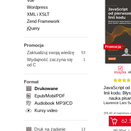
Vue
Wordpress
XML i XSLT
Zend Framework
jQuery
Promocja
Promocja
Zaktualizuj swoją wiedzę
53
Wydajność zaczyna się
1
od C
książka
e
Format
JavaScript od
Drukowane
linii kodu. Bł
Epub/Mobi/PDF
nauka pisani
Audiobook MP3/CD
Laurence Lars S
stron WWW i 
internet
Kursy video
(59,40 zł najniższa 
62.3
Druk na żądanie
13
99.00zł
(