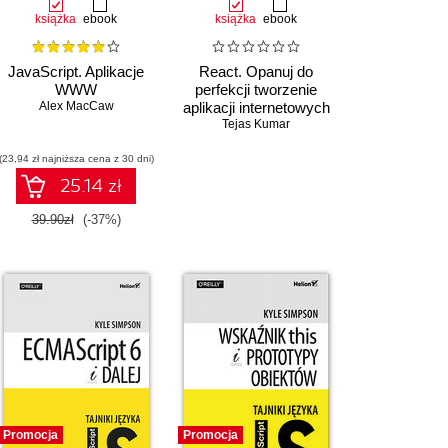
książka
ebook
książka
ebook
JavaScript. Aplikacje
React. Opanuj do
WWW
perfekcji tworzenie
Alex MacCaw
aplikacji internetowych
nowej generacji
Tejas Kumar
(23,94 zł najniższa cena z 30 dni)
25.14 zł
Czasowo niedostępna
39.90zł
(-37%)
Promocja
Promocja