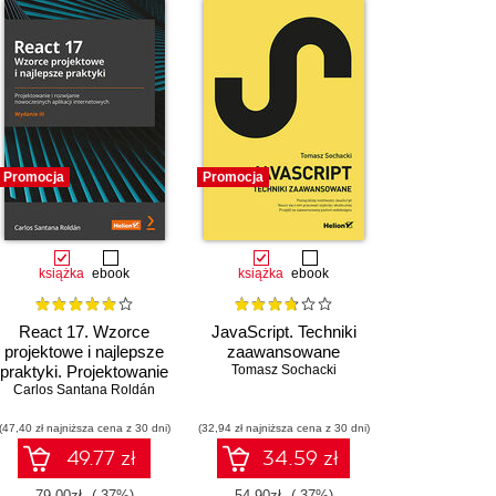
Promocja
Promocja
książka
ebook
książka
ebook
React 17. Wzorce
JavaScript. Techniki
projektowe i najlepsze
zaawansowane
praktyki. Projektowanie
Tomasz Sochacki
Carlos Santana Roldán
i rozwijanie
nowoczesnych aplikacji
internetowych. Wydanie
(47,40 zł najniższa cena z 30 dni)
(32,94 zł najniższa cena z 30 dni)
III
49.77 zł
34.59 zł
79.00zł
(-37%)
54.90zł
(-37%)